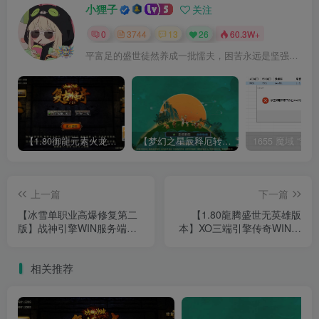
小狸子
关注
0
3744
13
26
60.3W+
平富足的盛世徒然养成一批懦夫，困苦永远是坚强之母
【1.80御龍元素火龙[摸摸登陆器]】战神引擎WIN服务端+GM工具+充值后台+双端+架设教程
【梦幻之星辰释厄转尊享挂机版】MT3换皮梦幻西游Linux服务端+GM后台+双端+源码+架设教程
上一篇
下一篇
【冰雪单职业高爆修复第二
【1.80龍腾盛世无英雄版
版】战神引擎WIN服务端
本】XO三端引擎传奇WIN服
+GM工具+安卓+架设教程
务端+三端+架设教程
相关推荐