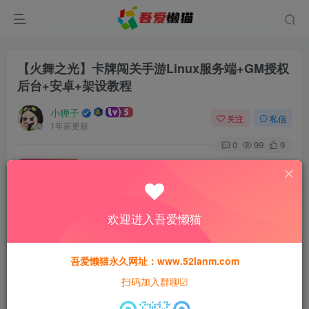
【火舞之光】卡牌闯关手游Linux服务端+GM授权
后台+安卓+架设教程
小狸子
关注
私信
1年前更新
0
99
9
付费资源
【火舞之光】卡牌闯关手游Linux服务端+GM授权后台+安卓+架设教程
此内容为付费资源，请付费后查看
欢迎进入吾爱懒猫
30
限时特惠
猫粮
吾爱懒猫永久网址：www.52lanm.com
15
免费
黄金会员
猫粮
钻石会员
扫码加入群聊☑
登录购买