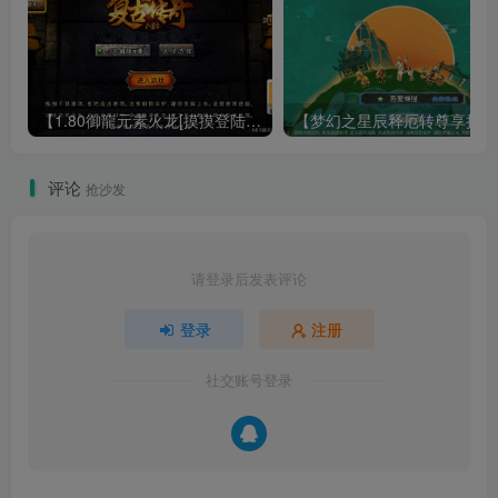
【1.80御龍元素火龙[摸摸登陆器]】战神引擎WIN服务端+GM工具+充值后台+双端+架设教程
【梦幻
评论
抢沙发
请登录后发表评论
登录
注册
社交账号登录