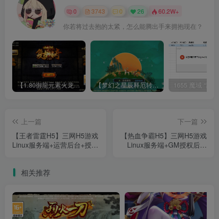
0
3743
0
26
60.2W+
你若将过去抱的太紧，怎么能腾出手来拥抱现在？
【1.80御龍元素火龙[摸摸登陆器]】战神引擎WIN服务端+GM工具+充值后台+双端+架设教程
【梦幻之星辰释厄转尊享挂机版】MT3换皮梦幻西游Linux服务端+GM后台+双端+源码+架设教程
上一篇
下一篇
【王者雷霆H5】三网H5游戏
【热血争霸H5】三网H5游戏
Linux服务端+运营后台+授权
Linux服务端+GM授权后台
后台+架设教程
+架设教程
相关推荐