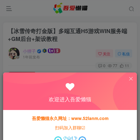
【冰雪传奇打金版】多端互通H5游戏WIN服务端
+GM后台+架设教程
小狸子
关注
私信
1年前发布
0
77
11
付费资源
【冰雪传奇打金版】多端互通H5游戏WIN服务端+GM后台+架设教程
此内容为付费资源，请付费后查看
欢迎进入吾爱懒猫
30
猫粮
吾爱懒猫永久网址：www.52lanm.com
15
免费
黄金会员
猫粮
钻石会员
扫码加入群聊☑
登录购买