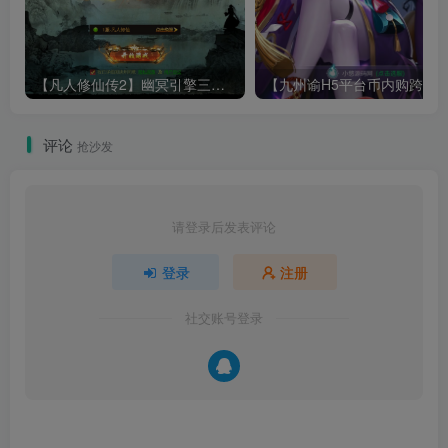
【凡人修仙传2】幽冥引擎三网H5游戏Win服务端+全套表+全套源码+运营管理后台+安卓+架设教程
评论
抢沙发
请登录后发表评论
登录
注册
社交账号登录