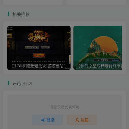
教程
+GM授权后台+架设教程
相关推荐
【1.80御龍元素火龙[摸摸登陆器]】战神引擎WIN服务端+GM工具+充值后台+双端+架设教程
【梦幻
评论
抢沙发
请登录后发表评论
登录
注册