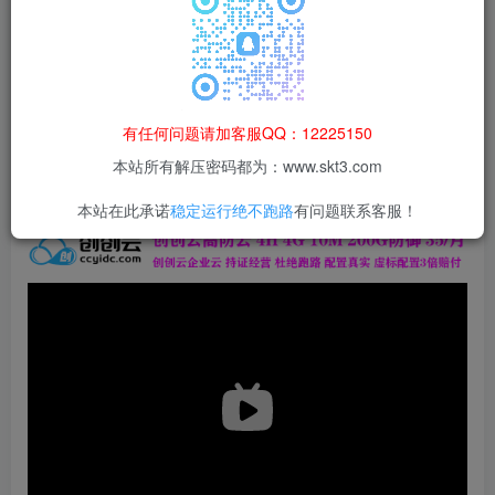
本站所有资源均为网络收集整理而来，仅供学习研究使用，请在下
载后24h内删除，谢谢合作！
本站资源仅用于学习交流，禁止商业运营与违法、侵权
等非法行为；资源下载后请于 24 小时内删除，违规后
有任何问题请加客服QQ：12225150
果由使用者自行承担。
本站所有解压密码都为：www.skt3.com
本站在此承诺
稳定运行绝不跑路
有问题联系客服！