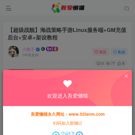
【超级战舰】海战策略手游Linux服务端+GM充值
后台+安卓+架设教程
小狸子
关注
私信
1年前发布
0
77
8
付费资源
【超级战舰】海战策略手游Linux服务端+GM充值后台+安卓+架设教程
此内容为付费资源，请付费后查看
欢迎进入吾爱懒猫
30
猫粮
吾爱懒猫永久网址：www.52lanm.com
15
免费
黄金会员
猫粮
钻石会员
扫码加入群聊☑
登录购买