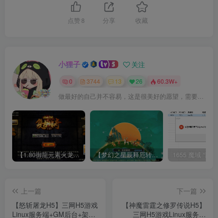
点赞
8
分享
收藏
小狸子
关注
0
3744
13
26
60.3W+
做最好的自己并不容易，这是很美好的愿望，需要耐心、坚持和毅力
【1.80御龍元素火龙[摸摸登陆器]】战神引擎WIN服务端+GM工具+充值后台+双端+架设教程
【梦幻之星辰释厄转尊享挂机版】MT3换皮梦幻西游Linux服务端+GM后台+双端+源码+架设教程
上一篇
下一篇
【怒斩屠龙H5】三网H5游戏
【神魔雷霆之修罗传说H5】
Linux服务端+GM后台+架设
三网H5游戏Linux服务端