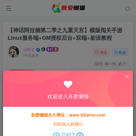
【神话阿拉德第二季之九重天宫】横版闯关手游
Linux服务端+GM授权后台+双端+架设教程
小狸子
关注
私信
1年前发布
0
115
7
付费资源
【神话阿拉德第二季之九重天宫】横版闯关手游Linux服务端+GM授权后台+双端+架设教程
此内容为付费资源，请付费后查看
欢迎进入吾爱懒猫
30
猫粮
吾爱懒猫永久网址：www.52lanm.com
15
免费
黄金会员
猫粮
钻石会员
扫码加入群聊☑
登录购买