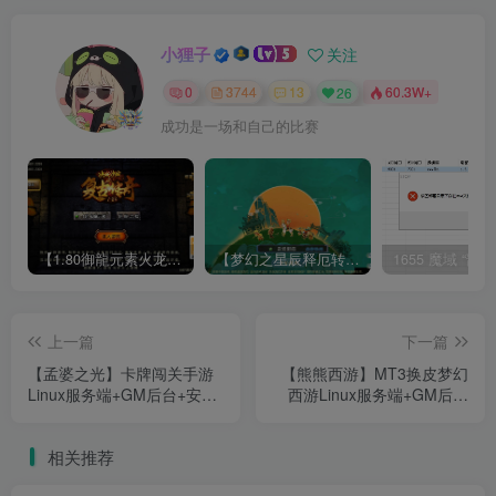
小狸子
关注
0
3744
13
26
60.3W+
成功是一场和自己的比赛
【1.80御龍元素火龙[摸摸登陆器]】战神引擎WIN服务端+GM工具+充值后台+双端+架设教程
【梦幻之星辰释厄转尊享挂机版】MT3换皮梦幻西游Linux服务端+GM后台+双端+源码+架设教程
上一篇
下一篇
【孟婆之光】卡牌闯关手游
【熊熊西游】MT3换皮梦幻
Linux服务端+GM后台+安卓
西游Linux服务端+GM后台
+架设教程
+双端+架设教程
相关推荐