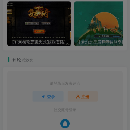
【1.80御龍元素火龙[摸摸登陆器]】战神引擎WIN服务端+GM工具+充值后台+双端+架设教程
【梦幻
评论
抢沙发
请登录后发表评论
登录
注册
社交账号登录