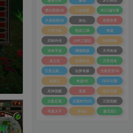
梦幻西游H5
口袋觉醒
XO三端引擎
大圣轮回H5
诛仙
完美世界
斗罗大陆
热血江湖
奇迹
武林外传
少年三国志
剑侠情缘
传奇手游
缥缈西游
天书奇谈
龙之谷
仙境传说
月灵传奇
万灵山海之境
仙梦奇缘
大闹天宫H5
航海王
奇迹H5
GOD引擎
死神觉醒
某道
星河引擎
火影忍者
石器时代H5
万国觉醒
寻道大千
诛仙3
极无双2