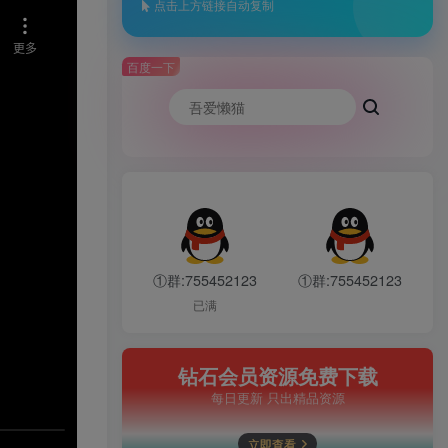
点击上方链接自动复制
百度一下
①群:755452123
①群:755452123
已满
钻石会员资源免费下载
每日更新 只出精品资源
立即查看