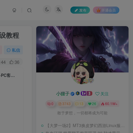
发布
开通会员
架设教程
私信
144
36
【天龙八部之085魔改版】经典武侠端游Linux服务端+网页充值+GM工具+PC客户端+架设教程
小狸子
关注
0
3743
13
26
60.1W+
敢于梦想，一切都将成为可能
【大梦一场2】MT3换皮梦幻西游Linux服务端+GM后台+源码+双端+架设教程