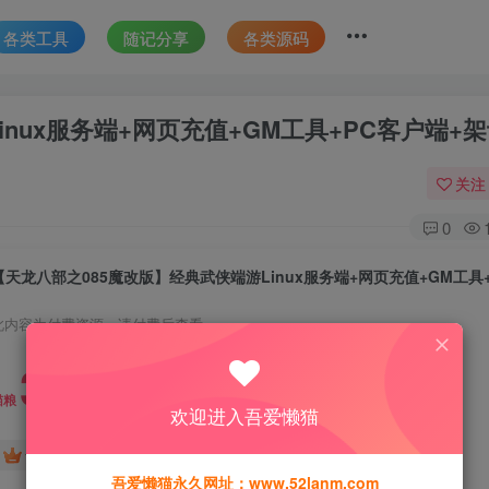
各类工具
随记分享
各类源码
nux服务端+网页充值+GM工具+PC客户端+
关注
0
此内容为付费资源，请付费后查看
30
猫粮
欢迎进入吾爱懒猫
15
免费
黄金会员
猫粮
钻石会员
吾爱懒猫永久网址：www.52lanm.com