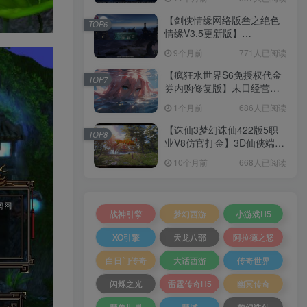
+加解密工具+GM授权后台
+安卓+架设教程
【剑侠情缘网络版叁之绝色
TOP6
情缘V3.5更新版】
3DMMORPG端游Linux服务
9个月前
771人已阅读
端+GM指令+PC客户端+架设
教程
【疯狂水世界S6免授权代金
TOP7
券内购修复版】末日经营生
存手游Linux服务端+加解密
1个月前
686人已阅读
工具+管理后台+CDK授权后
台+安卓+架设教程
【诛仙3梦幻诛仙422版5职
TOP8
业V8仿官打金】3D仙侠端游
Linux服务端+网页注册+GM
10个月前
668人已阅读
工具+PC客户端+架设教程
战神引擎
梦幻西游
小游戏H5
XO引擎
天龙八部
阿拉德之怒
白日门传奇
大话西游
传奇世界
闪烁之光
雷霆传奇H5
幽冥传奇
魔兽世界
魔域
梦幻诛仙