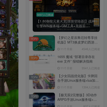
5037人已阅读
【1.80御龍元素火龙[摸摸登陆器]】战神
引擎WIN服务端+GM工具+充值后...
【梦幻之星辰释厄转尊享挂
TOP2
机版】MT3换皮梦幻西游
Linux服务端+GM后台+双端
11个月前
4546人已阅读
+源码+架设教程
1655 魔域 “部署目录存在
TOP3
exe 文件” 报错解决指南
11个月前
3541人已阅读
【少女回战优化版】卡牌回
TOP4
合手游Linux服务端+lua加解
密工具+GM管理后台+GM授
11个月前
1394人已阅读
权后台+安卓+架设教程
【极无双2完整版】3D动作
TOP5
ARPG手游Linux服务端+全
套源码+本地注册+本地热更
11个月前
837人已阅读