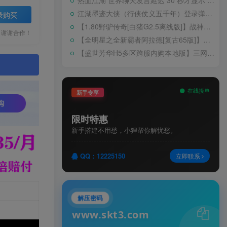
热血江湖 世界聊天发言延迟 30 秒才显示 BUG 修复教程
江湖墨迹大侠（行侠仗义五千年）登录弹出 WELCOME 提示无法进游戏修复教程
录购买
【1.80野驴传奇[白猪G2.5离线版]】战神引擎WIN服务端+GM工具+充值后台+安卓+架设教程
，谢谢合作！
【全明星之全新霸者阿拉德[复古65版]】横版闯关手游Linux服务端+配套表+WEB管理后台+GM授权后台+双端+架设教程
【盛世芳华H5多区跨服内购本地版】三网H5宫斗养成游戏Linux手工服务端+CDK授权后台+安卓+架设教程
。
在线接单
新手专享
限时特惠
新手搭建不用愁，小狸帮你解忧愁。
QQ：12225150
立即联系
解压密码
www.skt3.com