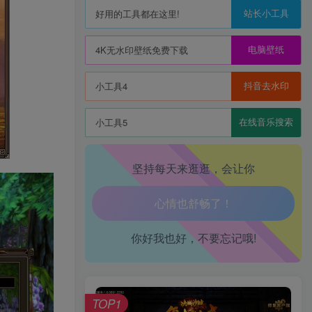
站长小工具
好用的工具都在这里!
电脑壁纸
4K无水印壁纸免费下载
抖音去水印
生活也美好了！
小工具4
心情也舒畅了！
在线音乐搜索
小工具5
走路也有劲了！
坚持每天来逛逛，会让你
腿也不痛了！
腰也不酸了！
你好我也好，不要忘记哦!
工作也轻松了！
TOP1