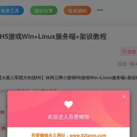
各类工具
随记分享
各类源码
游戏Win+Linux服务端+架设教程
关注
0
【火柴人军团大作战H5】休闲三网小游戏H5游戏Win+Linux服务端+架
此内容为付费资源，请付费后查看
18
猫粮
欢迎进入吾爱懒猫
免费
免费
黄金会员
钻石会员
吾爱懒猫永久网址：www.52lanm.com