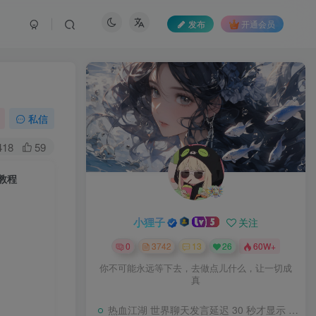
发布
开通会员
私信
418
59
设教程
小狸子
关注
0
3742
13
26
60W+
你不可能永远等下去，去做点儿什么，让一切成
真
热血江湖 世界聊天发言延迟 30 秒才显示 BUG 修复教程