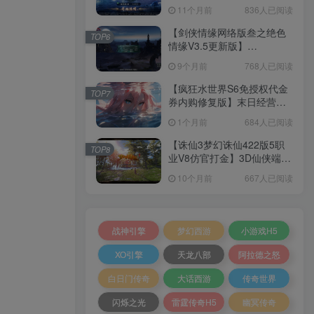
套源码+本地注册+本地热更
11个月前
836人已阅读
+加解密工具+GM授权后台
+安卓+架设教程
【剑侠情缘网络版叁之绝色
TOP6
情缘V3.5更新版】
3DMMORPG端游Linux服务
9个月前
768人已阅读
端+GM指令+PC客户端+架设
教程
【疯狂水世界S6免授权代金
TOP7
券内购修复版】末日经营生
存手游Linux服务端+加解密
1个月前
684人已阅读
工具+管理后台+CDK授权后
台+安卓+架设教程
【诛仙3梦幻诛仙422版5职
TOP8
业V8仿官打金】3D仙侠端游
Linux服务端+网页注册+GM
10个月前
667人已阅读
工具+PC客户端+架设教程
战神引擎
梦幻西游
小游戏H5
XO引擎
天龙八部
阿拉德之怒
白日门传奇
大话西游
传奇世界
闪烁之光
雷霆传奇H5
幽冥传奇