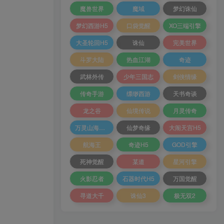
魔兽世界
魔域
梦幻诛仙
梦幻西游H5
口袋觉醒
XO三端引擎
大圣轮回H5
诛仙
完美世界
斗罗大陆
热血江湖
奇迹
武林外传
少年三国志
剑侠情缘
传奇手游
缥缈西游
天书奇谈
龙之谷
仙境传说
月灵传奇
万灵山海之境
仙梦奇缘
大闹天宫H5
航海王
奇迹H5
GOD引擎
死神觉醒
某道
星河引擎
火影忍者
石器时代H5
万国觉醒
寻道大千
诛仙3
极无双2