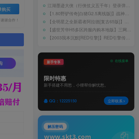
江湖墨迹大侠（行侠仗义五千年）登录弹出 WELCOME 提示无法进游戏修复教程
录购买
【1.80野驴传奇[白猪G2.5离线版]】战神引擎WIN服务端+GM工具+充值后台+安卓+架设教程
，谢谢合作！
【全明星之全新霸者阿拉德[复古65版]】横版闯关手游Linux服务端+配套表+WEB管理后台+GM授权后台+双端+架设教程
【盛世芳华H5多区跨服内购本地版】三网H5宫斗养成游戏Linux手工服务端+CDK授权后台+安卓+架设教程
【2003我本沉默[RED引擎]】RED引擎传奇手游WIN服务端+GM工具+安卓+架设教程
。
在线接单
新手专享
限时特惠
新手搭建不用愁，小狸帮你解忧愁。
QQ：12225150
立即联系
解压密码
www.skt3.com