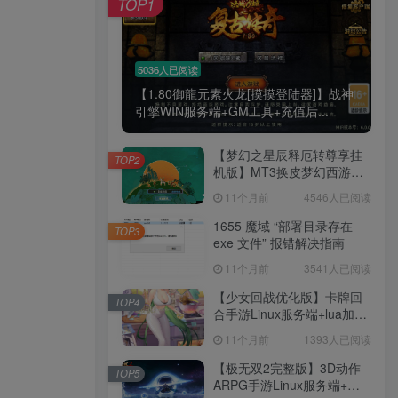
TOP1
腿也不痛了！
腰也不酸了！
5036人已阅读
【1.80御龍元素火龙[摸摸登陆器]】战神
工作也轻松了！
引擎WIN服务端+GM工具+充值后...
【梦幻之星辰释厄转尊享挂
TOP2
机版】MT3换皮梦幻西游
Linux服务端+GM后台+双端
11个月前
4546人已阅读
+源码+架设教程
1655 魔域 “部署目录存在
TOP3
exe 文件” 报错解决指南
11个月前
3541人已阅读
【少女回战优化版】卡牌回
TOP4
合手游Linux服务端+lua加解
密工具+GM管理后台+GM授
11个月前
1393人已阅读
权后台+安卓+架设教程
【极无双2完整版】3D动作
TOP5
ARPG手游Linux服务端+全