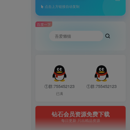
点击上方链接自动复制
百度一下
①群:755452123
①群:755452123
已满
钻石会员资源免费下载
每日更新 只出精品资源