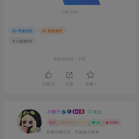
THE END
手游专区
页游专区
# 小游戏H5
喜欢就支持一下吧
点赞
32
分享
收藏
1
小狸子
关注
0
3742
13
26
60W+
如果后悔过去，不如奋斗将来