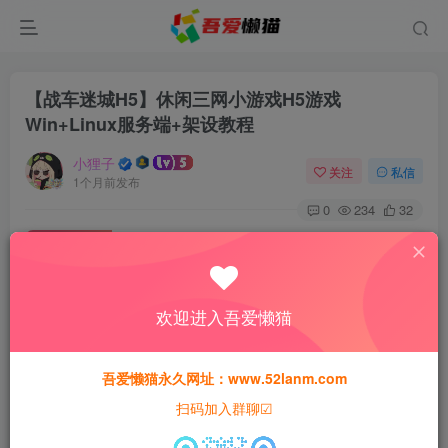
【战车迷城H5】休闲三网小游戏H5游戏
Win+Linux服务端+架设教程
小狸子
关注
私信
1个月前发布
0
234
32
付费资源
【战车迷城H5】休闲三网小游戏H5游戏Win+Linux服务端+架设教程
此内容为付费资源，请付费后查看
欢迎进入吾爱懒猫
18
猫粮
吾爱懒猫永久网址：www.52lanm.com
免费
免费
黄金会员
钻石会员
扫码加入群聊☑
登录购买