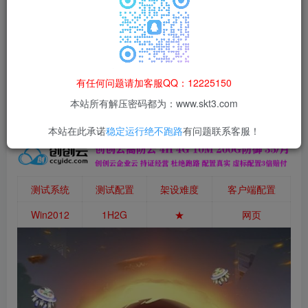
本站所有资源均为网络收集整理而来，仅供学习研究使用，请在下
载后24h内删除，谢谢合作！
本站资源仅用于学习交流，禁止商业运营与违法、侵权
等非法行为；资源下载后请于 24 小时内删除，违规后
有任何问题请加客服QQ：12225150
果由使用者自行承担。
本站所有解压密码都为：www.skt3.com
本站在此承诺
稳定运行绝不跑路
有问题联系客服！
测试系统
测试配置
架设难度
客户端配置
Win2012
1H2G
★
网页