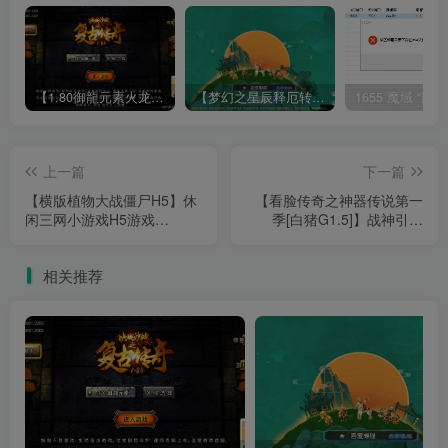
【1.80御龍元素火龙[摸摸登陆器]】战神引擎WIN服务端+GM工具+充值后台+双端+架设教程
【梦幻之星辰释厄转尊享挂机版】MT3换皮梦幻西游Linux服务端+GM后台+双端+源码+架设教程
上一篇
下一篇
【横版植物大战僵尸H5】休
【看脸传奇之神器传说第一
闲三网小游戏H5游戏
季[白猪G1.5]】战神引擎
Win+Linux服务端+架设教程
WIN服务端+GM工具+充值
后台+双端+架设教程
相关推荐