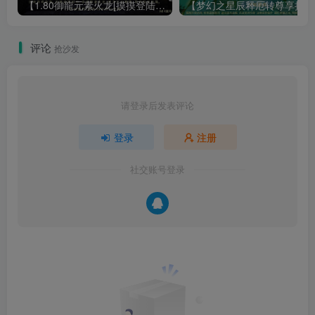
【1.80御龍元素火龙[摸摸登陆器]】战神引擎WIN服务端+GM工具+充值后台+双端+架设教程
【梦幻
评论
抢沙发
请登录后发表评论
登录
注册
社交账号登录