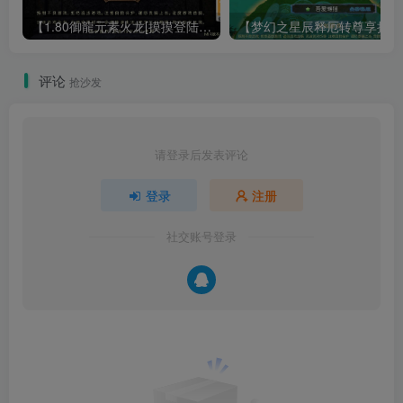
【1.80御龍元素火龙[摸摸登陆器]】战神引擎WIN服务端+GM工具+充值后台+双端+架设教程
【梦幻
评论
抢沙发
请登录后发表评论
登录
注册
社交账号登录