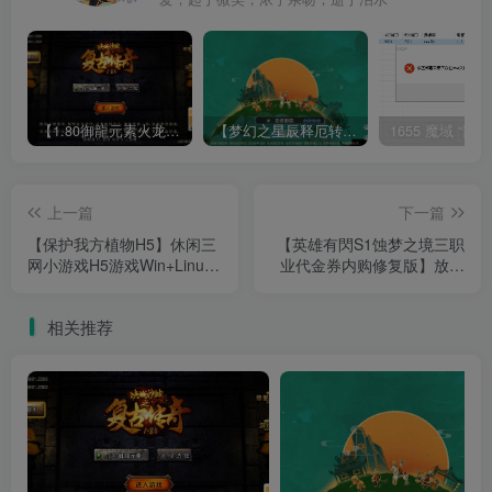
【1.80御龍元素火龙[摸摸登陆器]】战神引擎WIN服务端+GM工具+充值后台+双端+架设教程
【梦幻之星辰释厄转尊享挂机版】MT3换皮梦幻西游Linux服务端+GM后台+双端+源码+架设教程
上一篇
下一篇
【保护我方植物H5】休闲三
【英雄有閃S1蚀梦之境三职
网小游戏H5游戏Win+Linux
业代金券内购修复版】放置
服务端+架设教程
RPG刷宝手游Linux服务端
+管理后台+CDK授权后台
相关推荐
+双端+架设教程