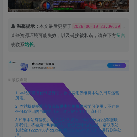
温馨提示：
本文最后更新于
，
2026-06-10 23:30:39
某些资源环境可能失效，以及链接被和谐，请在下方
留言
或联系
站长
。
©
版权声明
1. 本站资源售价只是赞助，收取费用仅维持本站的日常运营
所需。
2. 本站提供的所有资源仅供本地单机参考学习使用，不存在
任何商业目的与商业用途，请大家不要用于商用！
3.如果本站有侵犯、不妥之处的资源，请在网站右边客服联
系我们。将会第一时间解决！若侵犯到您的权益，请联系站
长邮箱:12225150@qq.com 我们会在24h小时之内进行删除处
理。