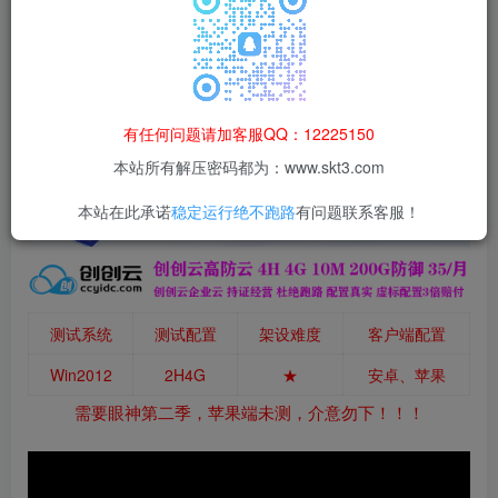
登录购买
本站所有资源均为网络收集整理而来，仅供学习研究使用，请在下
载后24h内删除，谢谢合作！
本站资源仅用于学习交流，禁止商业运营与违法、侵权
有任何问题请加客服QQ：12225150
等非法行为；资源下载后请于 24 小时内删除，违规后
本站所有解压密码都为：www.skt3.com
果由使用者自行承担。
本站在此承诺
稳定运行绝不跑路
有问题联系客服！
测试系统
测试配置
架设难度
客户端配置
Win2012
2H4G
★
安卓、苹果
需要眼神第二季，苹果端未测，介意勿下！！！