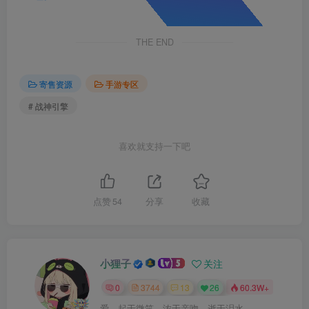
THE END
寄售资源
手游专区
# 战神引擎
喜欢就支持一下吧
点赞
54
分享
收藏
小狸子
关注
0
3744
13
26
60.3W+
爱，起于微笑，浓于亲吻，逝于泪水