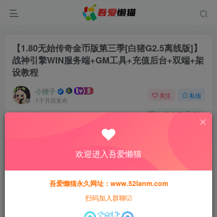
【1.80无始传奇金币版第三季[白猪G2.5离线版]】
战神引擎WIN服务端+GM工具+充值后台+双端+架
设教程
小狸子
关注
私信
1个月前发布
0
515
54
付费阅读
【1.80无始传奇金币版第三季[白猪G2.5离线版]】战神引擎WIN服务端+GM工具+充值后台+双端+架设教程
欢迎进入吾爱懒猫
此内容为付费阅读，请付费后查看
300
猫粮
吾爱懒猫永久网址：www.52lanm.com
扫码加入群聊☑
240
240
黄金会员
猫粮
钻石会员
猫粮