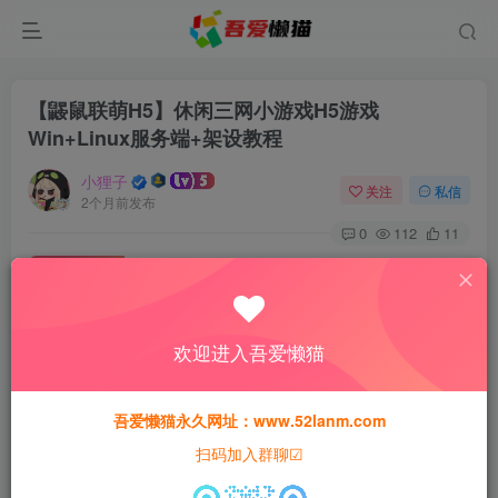
【鼹鼠联萌H5】休闲三网小游戏H5游戏
Win+Linux服务端+架设教程
小狸子
关注
私信
2个月前发布
0
112
11
付费资源
【鼹鼠联萌H5】休闲三网小游戏H5游戏Win+Linux服务端+架设教程
此内容为付费资源，请付费后查看
欢迎进入吾爱懒猫
28
猫粮
吾爱懒猫永久网址：www.52lanm.com
免费
免费
黄金会员
钻石会员
扫码加入群聊☑
登录购买