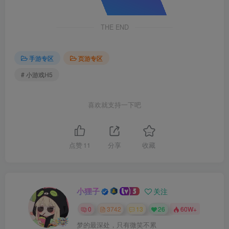
THE END
手游专区
页游专区
# 小游戏H5
喜欢就支持一下吧
点赞
11
分享
收藏
小狸子
关注
0
3742
13
26
60W+
梦的最深处，只有微笑不累