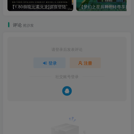
【1.80御龍元素火龙[摸摸登陆器]】战神引擎WIN服务端+GM工具+充值后台+双端+架设教程
【梦幻
评论
抢沙发
请登录后发表评论
登录
注册
社交账号登录