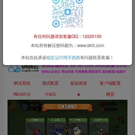
本站所有资源均为网络收集整理而来，仅供学习研究使用，请在下
载后24h内删除，谢谢合作！
本站资源仅用于学习交流，禁止商业运营与违法、侵权
等非法行为；资源下载后请于 24 小时内删除，违规后
有任何问题请加客服QQ：12225150
果由使用者自行承担。
本站所有解压密码都为：www.skt3.com
本站在此承诺
稳定运行绝不跑路
有问题联系客服！
测试系统
测试配置
架设难度
客户端配置
Win2012
1H2G
★
网页