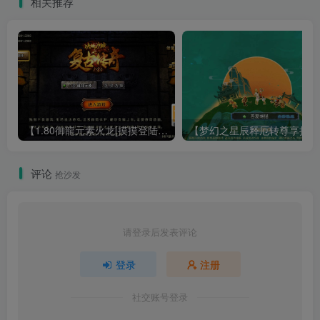
相关推荐
【1.80御龍元素火龙[摸摸登陆器]】战神引擎WIN服务端+GM工具+充值后台+双端+架设教程
【梦幻
评论
抢沙发
请登录后发表评论
登录
注册
社交账号登录