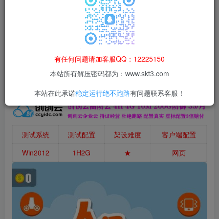
本站所有资源均为网络收集整理而来，仅供学习研究使用，请在下
载后24h内删除，谢谢合作！
本站资源仅用于学习交流，禁止商业运营与违法、侵权
等非法行为；资源下载后请于 24 小时内删除，违规后
有任何问题请加客服QQ：12225150
果由使用者自行承担。
本站所有解压密码都为：www.skt3.com
本站在此承诺
稳定运行绝不跑路
有问题联系客服！
测试系统
测试配置
架设难度
客户端配置
Win2012
1H2G
★
网页