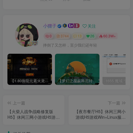
小狸子
关注
0
3744
13
26
60.3W+
摔倒了又怎样，至少我们还年轻
【1.80御龍元素火龙[摸摸登陆器]】战神引擎WIN服务端+GM工具+充值后台+双端+架设教程
【梦幻之星辰释厄转尊享挂机版】MT3换皮梦幻西游Linux服务端+GM后台+双端+源码+架设教程
上一篇
下一篇
【火柴人战争战略修复版
【夜市餐厅H5】休闲三网小
H5】休闲三网小游戏H5游戏
游戏H5游戏Win+Linux服务
Win+Linux服务端+架设教程
端+架设教程