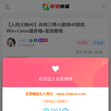
【人间大炮H5】休闲三网小游戏H5游戏
Win+Linux服务端+架设教程
小狸子
关注
私信
2个月前发布
0
331
69
付费资源
【人间大炮H5】休闲三网小游戏H5游戏Win+Linux服务端+架设教程
此内容为付费资源，请付费后查看
欢迎进入吾爱懒猫
5
积分
吾爱懒猫永久网址：www.52lanm.com
免费
免费
黄金会员
钻石会员
扫码加入群聊☑
登录购买