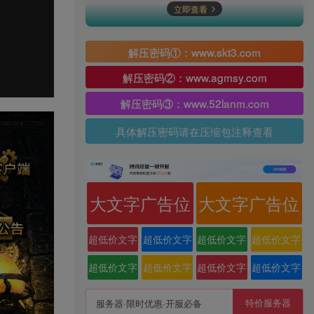
立即查看
解压密码①：www.skt3.com
解压密码②：www.agmsy.com
解压密码③：www.52lanm.com
具体解压密码请在压缩包注释查看
大文字广告位
大文字广告位
超低价文字
超低价文字
超低价文字
超低价文字
广告位
广告位
广告位
广告位
超低价文字
超低价文字
超低价文字
超低价文字
广告位
广告位
广告位
广告位
特价服务器
服务器·限时优惠·开服必备