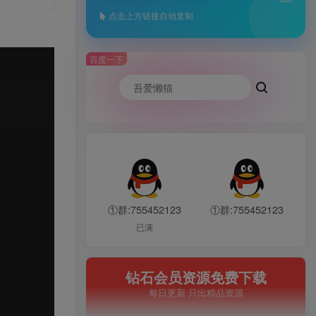
点击上方链接自动复制
百度一下
①群:755452123
①群:755452123
已满
钻石会员资源免费下载
每日更新 只出精品资源