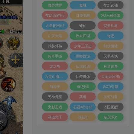
魔兽世界
魔域
梦幻诛仙
梦幻西游H5
口袋觉醒
XO三端引擎
大圣轮回H5
诛仙
完美世界
斗罗大陆
热血江湖
奇迹
武林外传
少年三国志
剑侠情缘
传奇手游
缥缈西游
天书奇谈
龙之谷
仙境传说
月灵传奇
万灵山海之境
仙梦奇缘
大闹天宫H5
航海王
奇迹H5
GOD引擎
死神觉醒
某道
星河引擎
火影忍者
石器时代H5
万国觉醒
寻道大千
诛仙3
极无双2