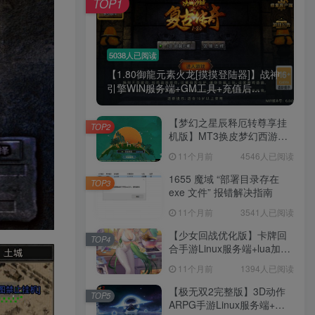
TOP1
5038人已阅读
【1.80御龍元素火龙[摸摸登陆器]】战神
引擎WIN服务端+GM工具+充值后...
【梦幻之星辰释厄转尊享挂
TOP2
机版】MT3换皮梦幻西游
Linux服务端+GM后台+双端
11个月前
4546人已阅读
+源码+架设教程
1655 魔域 “部署目录存在
TOP3
exe 文件” 报错解决指南
11个月前
3541人已阅读
【少女回战优化版】卡牌回
TOP4
合手游Linux服务端+lua加解
密工具+GM管理后台+GM授
11个月前
1394人已阅读
权后台+安卓+架设教程
【极无双2完整版】3D动作
TOP5
ARPG手游Linux服务端+全