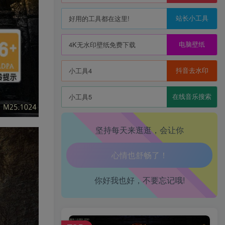
站长小工具
好用的工具都在这里!
生活也美好了！
电脑壁纸
4K无水印壁纸免费下载
心情也舒畅了！
抖音去水印
小工具4
走路也有劲了！
在线音乐搜索
小工具5
腿也不痛了！
坚持每天来逛逛，会让你
腰也不酸了！
工作也轻松了！
你好我也好，不要忘记哦!