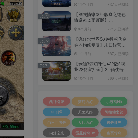
套源码+本地注册+本地热更
11个月前
837人已阅读
+加解密工具+GM授权后台
+安卓+架设教程
【剑侠情缘网络版叁之绝色
TOP6
情缘V3.5更新版】
3DMMORPG端游Linux服务
9个月前
771人已阅读
端+GM指令+PC客户端+架设
教程
【疯狂水世界S6免授权代金
TOP7
券内购修复版】末日经营生
存手游Linux服务端+加解密
1个月前
687人已阅读
工具+管理后台+CDK授权后
台+安卓+架设教程
【诛仙3梦幻诛仙422版5职
TOP8
业V8仿官打金】3D仙侠端游
Linux服务端+网页注册+GM
10个月前
669人已阅读
工具+PC客户端+架设教程
战神引擎
梦幻西游
小游戏H5
XO引擎
天龙八部
阿拉德之怒
白日门传奇
大话西游
传奇世界
闪烁之光
雷霆传奇H5
幽冥传奇