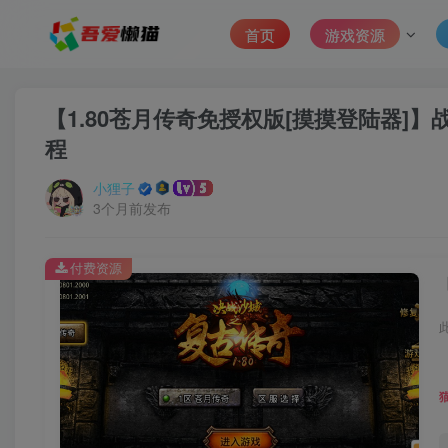
首页
游戏资源
【1.80苍月传奇免授权版[摸摸登陆器]】
程
小狸子
3个月前发布
付费资源