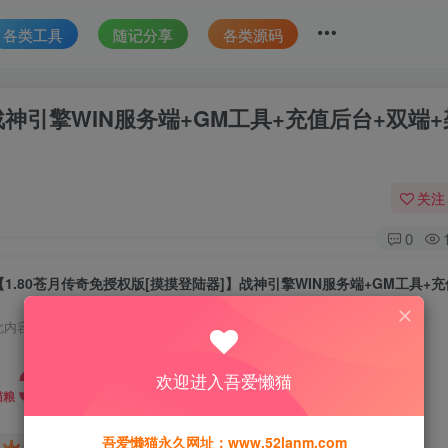
各类工具
随记分享
各类源码
战神引擎WIN服务端+GM工具+充值后台+双端
关注
0
此内容为付费资源，请付费后查看
30
欢迎进入吾爱懒猫
猫粮
吾爱懒猫永久网址：www.52lanm.com
15
免费
黄金会员
猫粮
钻石会员