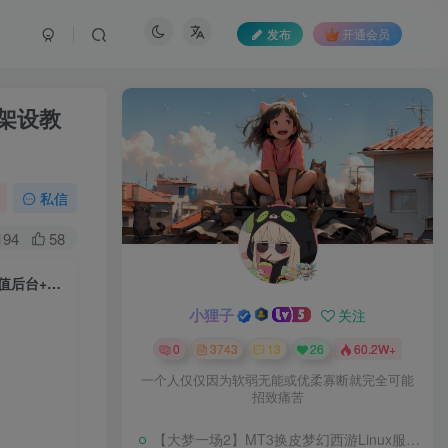
发布
开通会员
+架设教
私信
194
58
【1.80苍月传奇免授权版[摸摸登陆器]】战神引擎WIN服务端+GM工具+充值后台+双端+架设教程
小狸子
关注
0
3743
13
26
60.2W+
一个人仅仅因为软弱无能或优柔寡断就完全可能
招致痛苦
【大梦一场2】MT3换皮梦幻西游Linux服务端+GM后台+源码+双端+架设教程