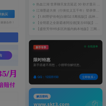
热血江湖 世界聊天发言延迟 30 秒才显示 BUG 修复教程
江湖墨迹大侠（行侠仗义五千年）登录弹出 WELCOME 提示无法进游戏修复教程
录购买
【1.80野驴传奇[白猪G2.5离线版]】战神引擎WIN服务端+GM工具+充值后台+安卓+架设教程
【全明星之全新霸者阿拉德[复古65版]】横版闯关手游Linux服务端+配套表+WEB管理后台+GM授权后台+双端+架设教程
，谢谢合作！
【盛世芳华H5多区跨服内购本地版】三网H5宫斗养成游戏Linux手工服务端+CDK授权后台+安卓+架设教程
。
在线接单
新手专享
限时特惠
新手搭建不用愁，小狸帮你解忧愁。
QQ：12225150
立即联系
解压密码
www.skt3.com