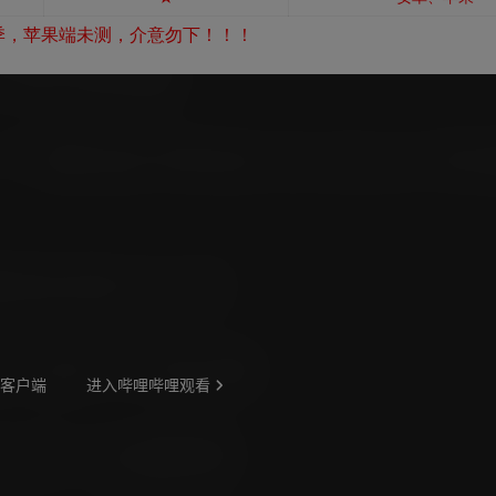
季，苹果端未测，介意勿下！！！