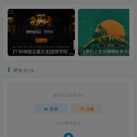
【1.80御龍元素火龙[摸摸登陆器]】战神引擎WIN服务端+GM工具+充值后台+双端+架设教程
【梦幻
评论
抢沙发
请登录后发表评论
登录
注册
社交账号登录