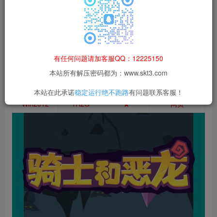
等非法行为；资源下载后请于 24 小时内删除，违规后
果由使用者自行承担。
有任何问题请加客服QQ：12225150
本站所有解压密码都为：www.skt3.com
测试系统
测试配置
架设难度
客户端配置
本站在此承诺
稳定运行绝不跑路
有问题联系客服！
Win2012
1H2G
★
网页