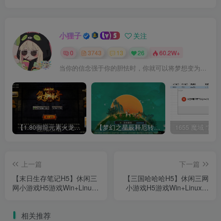
小狸子
关注
0
3743
13
26
60.2W+
当你的信念强于你的胆怯时，你就可以将梦想变为现实了
【1.80御龍元素火龙[摸摸登陆器]】战神引擎WIN服务端+GM工具+充值后台+双端+架设教程
【梦幻之星辰释厄转尊享挂机版】MT3换皮梦幻西游Linux服务端+GM后台+双端+源码+架设教程
上一篇
下一篇
【末日生存笔记H5】休闲三
【三国哈哈哈H5】休闲三网
网小游戏H5游戏Win+Linux
小游戏H5游戏Win+Linux服
服务端+架设教程
务端+架设教程
相关推荐