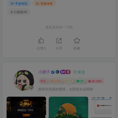
手游专区
页游专区
# 小游戏H5
喜欢就支持一下吧
点赞
5
分享
收藏
小狸子
关注
0
3744
13
26
60.2W+
拥有你美丽的爱情，太阳就永远明媚