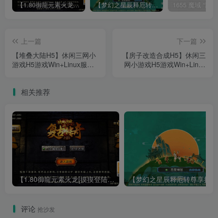
【1.80御龍元素火龙[摸摸登陆器]】战神引擎WIN服务端+GM工具+充值后台+双端+架设教程
【梦幻之星辰释厄转尊享挂机版】MT3换皮梦幻西游Linux服务端+GM后台+双端+源码+架设教程
上一篇
下一篇
【堆叠大陆H5】休闲三网小
【房子改造合成H5】休闲三
游戏H5游戏Win+Linux服务
网小游戏H5游戏Win+Linux
端+架设教程
服务端+架设教程
相关推荐
【1.80御龍元素火龙[摸摸登陆器]】战神引擎WIN服务端+GM工具+充值后台+双端+架设教程
【梦幻
评论
抢沙发