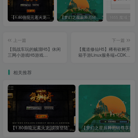
【1.80御龍元素火龙[摸摸登陆器]】战神引擎WIN服务端+GM工具+充值后台+双端+架设教程
【梦幻之星辰释厄转尊享挂机版】MT3换皮梦幻西游Linux服务端+GM后台+双端+源码+架设教程
上一篇
下一篇
【我战车玩的贼溜H5】休闲
【魔道修仙H5】稀有砍树开
三网小游戏H5游戏
箱手游Linux服务端+CDK授
Win+Linux服务端+架设教程
权后台+简易安卓+架设教程
相关推荐
【1.80御龍元素火龙[摸摸登陆器]】战神引擎WIN服务端+GM工具+充值后台+双端+架设教程
【梦幻