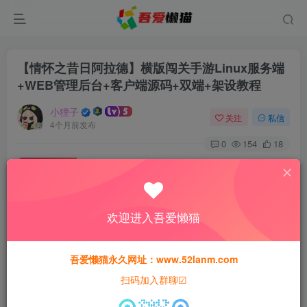
【情怀之昔日阿拉德】横版闯关手游Linux服务端
+WEB管理后台+客户端源码+双端+架设教程
小狸子
关注
私信
4个月前发布
0
154
18
付费资源
【情怀之昔日阿拉德】横版闯关手游Linux服务端+WEB管理后台+客户端源码+双端+架设教程
此内容为付费资源，请付费后查看
欢迎进入吾爱懒猫
30
猫粮
吾爱懒猫永久网址：www.52lanm.com
15
免费
黄金会员
猫粮
钻石会员
扫码加入群聊☑
登录购买