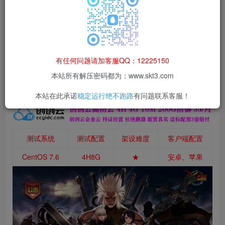
本站所有资源均为网络收集整理而来，仅供学习研究使用，请在下
载后24h内删除，谢谢合作！
本站资源仅用于学习交流，禁止商业运营与违法、侵权
等非法行为；资源下载后请于 24 小时内删除，违规后
有任何问题请加客服QQ：12225150
果由使用者自行承担。
本站所有解压密码都为：www.skt3.com
本站在此承诺
稳定运行绝不跑路
有问题联系客服！
测试系统
测试配置
架设难度
客户端配置
CentOS 7.6
4H8G
★
安卓、苹果