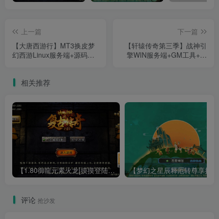
上一篇
下一篇
【大唐西游行】MT3换皮梦
【轩辕传奇第三季】战神引
幻西游Linux服务端+源码
擎WIN服务端+GM工具+双
+GM后台+双端+架设教程
端+架设教程
相关推荐
【1.80御龍元素火龙[摸摸登陆器]】战神引擎WIN服务端+GM工具+充值后台+双端+架设教程
【梦幻
评论
抢沙发