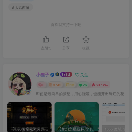
# 大话西游
喜欢就支持一下吧
点赞
5
分享
收藏
小狸子
关注
0
3742
13
26
60.1W+
即使是最简单的梦想，用心浇灌，也能开出绚烂的花
【1.80御龍元素火龙[摸摸登陆器]】战神引擎WIN服务端+GM工具+充值后台+双端+架设教程
【梦幻之星辰释厄转尊享挂机版】MT3换皮梦幻西游Linux服务端+GM后台+双端+源码+架设教程