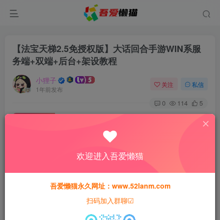
【法宝天梯2.5免授权版】大话回合手游WIN系服
务端+双端+后台+架设教程
小狸子
关注
私信
1年前发布
0
114
5
付费资源
【法宝天梯2.5免授权版】大话回合手游WIN系服务端+双端+后台+架设教程
此内容为付费资源，请付费后查看
欢迎进入吾爱懒猫
30
猫粮
吾爱懒猫永久网址：www.52lanm.com
15
免费
黄金会员
猫粮
钻石会员
扫码加入群聊☑
登录购买