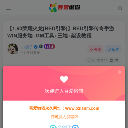
【1.80荣耀火龙[RED引擎]】RED引擎传奇手游
WIN服务端+GM工具+三端+架设教程
小狸子
关注
私信
4个月前发布
0
377
70
付费资源
【1.80荣耀火龙[RED引擎]】RED引擎传奇手游WIN服务端+GM工具+三端+架设教程
此内容为付费资源，请付费后查看
欢迎进入吾爱懒猫
30
猫粮
吾爱懒猫永久网址：www.52lanm.com
15
免费
黄金会员
猫粮
钻石会员
扫码加入群聊☑
登录购买