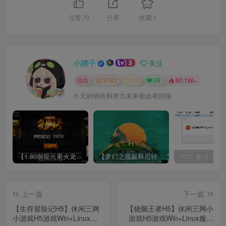
点赞
70
分享
收藏
1
小狸子
关注
0
3743
13
26
60.1W+
今天的牺牲和努力未来都会有回报
【1.80御龍元素火龙[摸摸登陆器]】战神引擎WIN服务端+GM工具+充值后台+双端+架设教程
【梦幻之星辰释厄转尊享挂机版】MT3换皮梦幻西游Linux服务端+GM后台+双端+源码+架设教程
上一篇
下一篇
【生存冒险记H5】休闲三网
【烧脑王者H5】休闲三网小
小游戏H5游戏Win+Linux服
游戏H5游戏Win+Linux服务