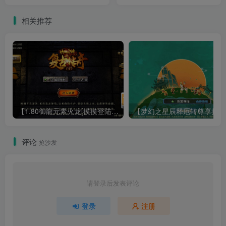
务端+架设教程
端+架设教程
相关推荐
【1.80御龍元素火龙[摸摸登陆器]】战神引擎WIN服务端+GM工具+充值后台+双端+架设教程
【梦幻
评论
抢沙发
请登录后发表评论
登录
注册