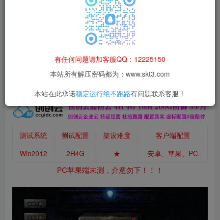
本站所有资源均为网络收集整理而来，仅供学习研究使用，请在下
载后24h内删除，谢谢合作！
本站资源仅用于学习交流，禁止商业运营与违法、侵权
等非法行为；资源下载后请于 24 小时内删除，违规后
有任何问题请加客服QQ：12225150
果由使用者自行承担。
本站所有解压密码都为：www.skt3.com
本站在此承诺
稳定运行绝不跑路
有问题联系客服！
测试系统
测试配置
架设难度
客户端配置
Win2012
2H4G
★
安卓、苹果、PC
PC苹果端未测，介意勿下！！！