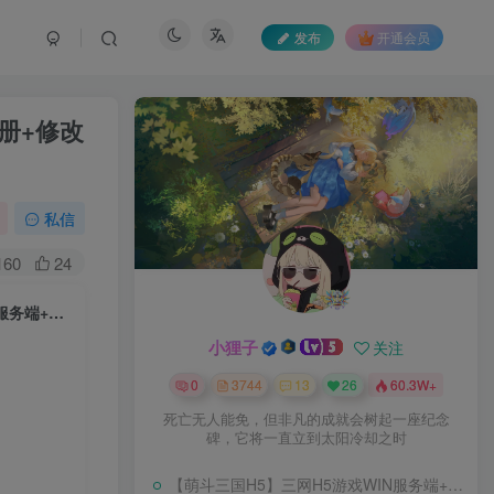
发布
开通会员
册+修改
私信
160
24
【三国群英传OnLine水浒英豪六职业V36台服版】典藏三国策略端游Win服务端+网页注册+修改工具+GM工具+GM指令+PC客户端+架设教程
小狸子
关注
0
3744
13
26
60.3W+
死亡无人能免，但非凡的成就会树起一座纪念
碑，它将一直立到太阳冷却之时
【萌斗三国H5】三网H5游戏WIN服务端+开服清档+GM后台+架设教程