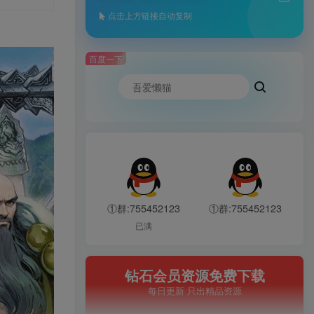
点击上方链接自动复制
百度一下
①群:755452123
①群:755452123
已满
钻石会员资源免费下载
每日更新 只出精品资源