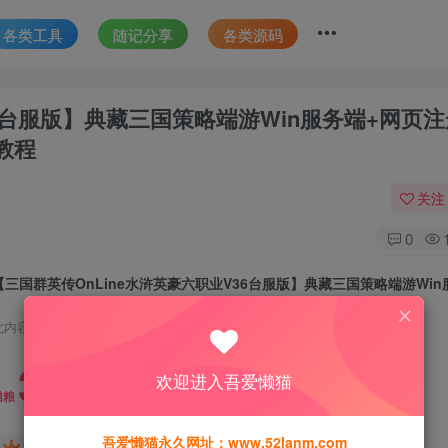
各类工具
随记分享
各类源码
36台服版】典藏三国策略端游Win服务端+网页注
教程
关注
0
此内容为付费资源，请付费后查看
30
欢迎进入吾爱懒猫
猫粮
吾爱懒猫永久网址：www.52lanm.com
15
免费
黄金会员
猫粮
钻石会员