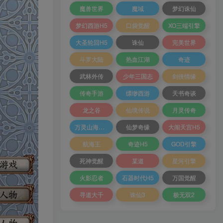
魔兽世界
魔域
梦幻诛仙
梦幻西游H5
口袋觉醒
XO三端引擎
大圣轮回H5
诛仙
完美世界
斗罗大陆
热血江湖
奇迹
武林外传
少年三国志
剑侠情缘
传奇手游
缥缈西游
天书奇谈
龙之谷
仙境传说
月灵传奇
万灵山海之境
仙梦奇缘
大闹天宫H5
航海王
奇迹H5
GOD引擎
死神觉醒
某道
星河引擎
火影忍者
石器时代H5
万国觉醒
寻道大千
诛仙3
极无双2