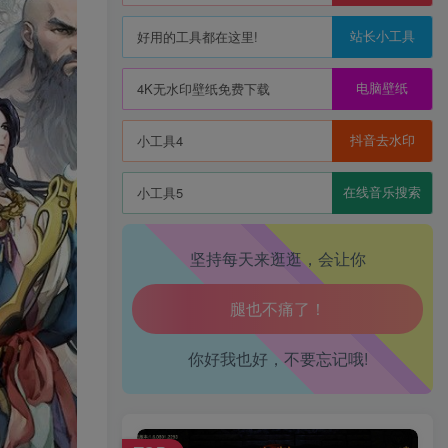
站长小工具
好用的工具都在这里!
电脑壁纸
4K无水印壁纸免费下载
抖音去水印
小工具4
在线音乐搜索
小工具5
坚持每天来逛逛，会让你
生活也美好了！
你好我也好，不要忘记哦!
心情也舒畅了！
走路也有劲了！