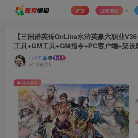
首页
游戏资源
【三国群英传OnLine水浒英豪六职业V
工具+GM工具+GM指令+PC客户端+架设
小狸子
5个月前更新
付费资源