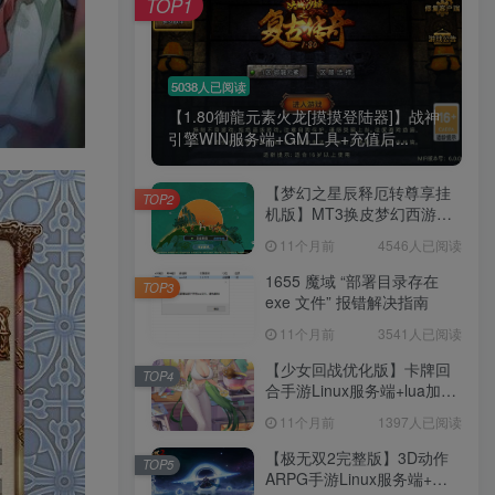
TOP1
腿也不痛了！
腰也不酸了！
5038人已阅读
【1.80御龍元素火龙[摸摸登陆器]】战神
工作也轻松了！
引擎WIN服务端+GM工具+充值后...
【梦幻之星辰释厄转尊享挂
TOP2
机版】MT3换皮梦幻西游
Linux服务端+GM后台+双端
11个月前
4546人已阅读
+源码+架设教程
1655 魔域 “部署目录存在
TOP3
exe 文件” 报错解决指南
11个月前
3541人已阅读
【少女回战优化版】卡牌回
TOP4
合手游Linux服务端+lua加解
密工具+GM管理后台+GM授
11个月前
1397人已阅读
权后台+安卓+架设教程
【极无双2完整版】3D动作
TOP5
ARPG手游Linux服务端+全