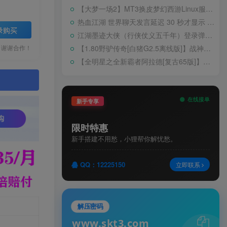
【大梦一场2】MT3换皮梦幻西游Linux服务端+GM后台+源码+双端+架设教程
热血江湖 世界聊天发言延迟 30 秒才显示 BUG 修复教程
录购买
江湖墨迹大侠（行侠仗义五千年）登录弹出 WELCOME 提示无法进游戏修复教程
【1.80野驴传奇[白猪G2.5离线版]】战神引擎WIN服务端+GM工具+充值后台+安卓+架设教程
，谢谢合作！
【全明星之全新霸者阿拉德[复古65版]】横版闯关手游Linux服务端+配套表+WEB管理后台+GM授权后台+双端+架设教程
。
在线接单
新手专享
限时特惠
新手搭建不用愁，小狸帮你解忧愁。
QQ：12225150
立即联系
解压密码
www.skt3.com