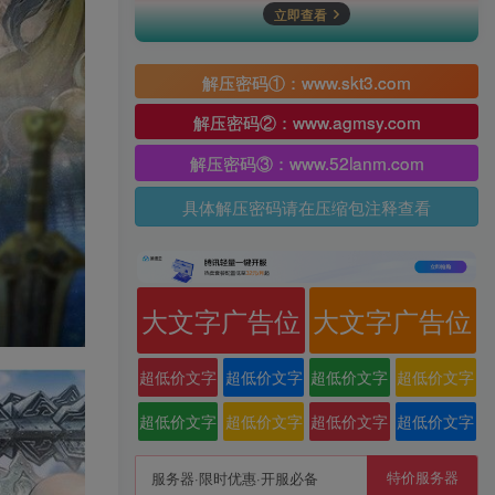
立即查看
解压密码①：www.skt3.com
解压密码②：www.agmsy.com
解压密码③：www.52lanm.com
具体解压密码请在压缩包注释查看
大文字广告位
大文字广告位
超低价文字
超低价文字
超低价文字
超低价文字
广告位
广告位
广告位
广告位
超低价文字
超低价文字
超低价文字
超低价文字
广告位
广告位
广告位
广告位
特价服务器
服务器·限时优惠·开服必备