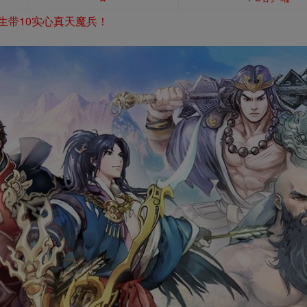
生带10实心真天魔兵！