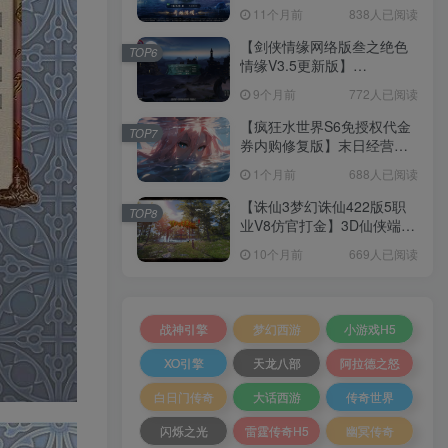
套源码+本地注册+本地热更
11个月前
838人已阅读
+加解密工具+GM授权后台
+安卓+架设教程
【剑侠情缘网络版叁之绝色
TOP6
情缘V3.5更新版】
3DMMORPG端游Linux服务
9个月前
772人已阅读
端+GM指令+PC客户端+架设
教程
【疯狂水世界S6免授权代金
TOP7
券内购修复版】末日经营生
存手游Linux服务端+加解密
1个月前
688人已阅读
工具+管理后台+CDK授权后
台+安卓+架设教程
【诛仙3梦幻诛仙422版5职
TOP8
业V8仿官打金】3D仙侠端游
Linux服务端+网页注册+GM
10个月前
669人已阅读
工具+PC客户端+架设教程
战神引擎
梦幻西游
小游戏H5
XO引擎
天龙八部
阿拉德之怒
白日门传奇
大话西游
传奇世界
闪烁之光
雷霆传奇H5
幽冥传奇