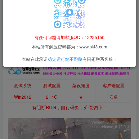
本站所有资源均为网络收集整理而来，仅供学习研究使用，请在下
载后24h内删除，谢谢合作！
本站资源仅用于学习交流，禁止商业运营与违法、侵权
等非法行为；资源下载后请于 24 小时内删除，违规后
有任何问题请加客服QQ：12225150
果由使用者自行承担。
本站所有解压密码都为：www.skt3.com
本站在此承诺
稳定运行绝不跑路
有问题联系客服！
测试系统
测试配置
架设难度
客户端配置
Win2012
2H4G
★
安卓
有阻断BUG，自行研究，介意勿下！