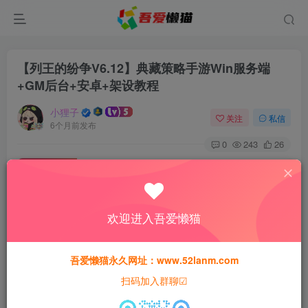
【列王的纷争V6.12】典藏策略手游Win服务端
+GM后台+安卓+架设教程
小狸子
关注
私信
6个月前发布
0
243
26
付费资源
【列王的纷争V6.12】典藏策略手游Win服务端+GM后台+安卓+架设教程
此内容为付费资源，请付费后查看
欢迎进入吾爱懒猫
30
猫粮
吾爱懒猫永久网址：www.52lanm.com
15
免费
黄金会员
猫粮
钻石会员
扫码加入群聊☑
登录购买