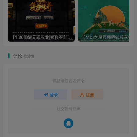
【1.80御龍元素火龙[摸摸登陆器]】战神引擎WIN服务端+GM工具+充值后台+双端+架设教程
【梦幻
评论
抢沙发
请登录后发表评论
登录
注册
社交账号登录