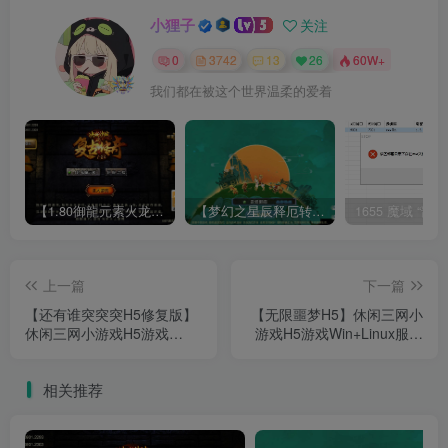
小狸子
关注
0
3742
13
26
60W+
我们都在被这个世界温柔的爱着
【1.80御龍元素火龙[摸摸登陆器]】战神引擎WIN服务端+GM工具+充值后台+双端+架设教程
【梦幻之星辰释厄转尊享挂机版】MT3换皮梦幻西游Linux服务端+GM后台+双端+源码+架设教程
上一篇
下一篇
【还有谁突突突H5修复版】
【无限噩梦H5】休闲三网小
休闲三网小游戏H5游戏
游戏H5游戏Win+Linux服务
Win+Linux服务端+架设教程
端+架设教程
相关推荐