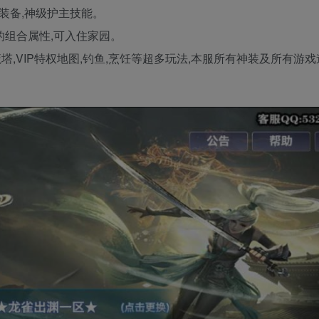
装备,神级护主技能。
的组合属性,可入住家园。
兽魔塔,VIP特权地图,钓鱼,烹饪等超多玩法,本服所有神装及所有游