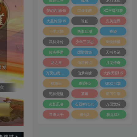
梦幻西游H5
口袋觉醒
XO三端引擎
大圣轮回H5
诛仙
完美世界
斗罗大陆
热血江湖
奇迹
武林外传
少年三国志
剑侠情缘
传奇手游
缥缈西游
天书奇谈
龙之谷
仙境传说
月灵传奇
万灵山海之境
仙梦奇缘
大闹天宫H5
航海王
奇迹H5
GOD引擎
死神觉醒
某道
星河引擎
火影忍者
石器时代H5
万国觉醒
寻道大千
诛仙3
极无双2