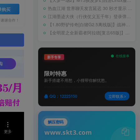
【大梦一场2】MT3换皮梦幻西游Linux服务端+GM后台+源码+双端+架设教程
热血江湖 世界聊天发言延迟 30 秒才显示 BUG 修复教程
录购买
江湖墨迹大侠（行侠仗义五千年）登录弹出 WELCOME 提示无法进游戏修复教程
，谢谢合作！
【1.80野驴传奇[白猪G2.5离线版]】战神引擎WIN服务端+GM工具+充值后台+安卓+架设教程
【全明星之全新霸者阿拉德[复古65版]】横版闯关手游Linux服务端+配套表+WEB管理后台+GM授权后台+双端+架设教程
。
在线接单
新手专享
限时特惠
新手搭建不用愁，小狸帮你解忧愁。
QQ：12225150
立即联系
解压密码
www.skt3.com