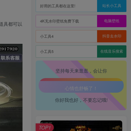
站长小工具
好用的工具都在这里!
电脑壁纸
4K无水印壁纸免费下载
戏道具都可以
生活也美好了！
抖音去水印
小工具4
心情也舒畅了！
在线音乐搜索
小工具5
走路也有劲了！
坚持每天来逛逛，会让你
腿也不痛了！
腰也不酸了！
你好我也好，不要忘记哦!
工作也轻松了！
TOP1