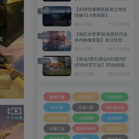
+加解密工具+GM授权后台
+安卓+架设教程
【剑侠情缘网络版叁之绝色
TOP6
情缘V3.5更新版】
3DMMORPG端游Linux服务
9个月前
772人已阅读
端+GM指令+PC客户端+架设
教程
【疯狂水世界S6免授权代金
TOP7
券内购修复版】末日经营生
存手游Linux服务端+加解密
1个月前
687人已阅读
工具+管理后台+CDK授权后
台+安卓+架设教程
【诛仙3梦幻诛仙422版5职
TOP8
业V8仿官打金】3D仙侠端游
Linux服务端+网页注册+GM
10个月前
669人已阅读
工具+PC客户端+架设教程
战神引擎
梦幻西游
小游戏H5
XO引擎
天龙八部
阿拉德之怒
白日门传奇
大话西游
传奇世界
闪烁之光
雷霆传奇H5
幽冥传奇
魔兽世界
魔域
梦幻诛仙