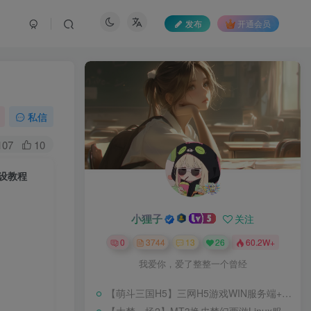
发布
开通会员
私信
107
10
架设教程
小狸子
关注
0
3744
13
26
60.2W+
我爱你，爱了整整一个曾经
【萌斗三国H5】三网H5游戏WIN服务端+开服清档+GM后台+架设教程