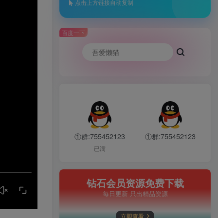
点击上方链接自动复制
百度一下
①群:755452123
①群:755452123
已满
钻石会员资源免费下载
每日更新 只出精品资源
立即查看