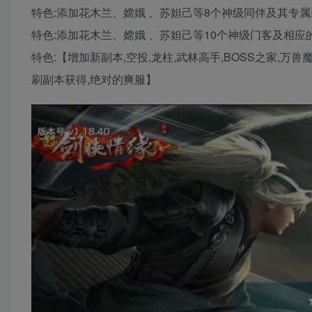
特色:添加花木兰、嫦娥 、苏妲己等8个神级同伴及其专属
特色:添加花木兰、嫦娥 、苏妲己等10个神级门客及相应
特色:【增加新副本,空投,龙柱,武林高手,BOSS之家,万
刷副本获得,绝对的爽服】