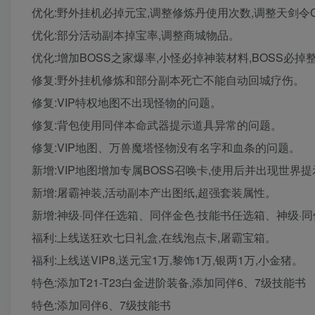
优化:野外挂机必掉元宝,调整修炼丹使用次数,调整天剑令
优化:部分活动副本掉宝率,调整商城物品。
优化:增加BOSS之家爆率,小怪必掉神装材料,BOSS必掉
修复:野外挂机修炼和部分副本死亡不能自动回城疗伤。
修复:VIP特权地图不出现怪物的问题。
修复:背包使用同伴本命武器提示道具异常的问题。
修复:VIP地图、万兽魔塔怪物没有名字和血条的问题。
新增:VIP地图增加专属BOSS召唤卡,使用后并出现世界
新增:屠霸神装,活动副本产出图纸,超强套装属性。
新增:神级·同伴任选箱、同伴金色·技能书任选箱、神级·
福利:上线送狂欢七日礼盒,在线泡点卡,屠霸宝箱。
福利:上线送VIP8,送元宝1万,黎饰1万,银两1万,小金猪。
特色:添加T21-T23白金进阶装备,添加同伴6、7级技能书
特色:添加同伴6、7级技能书