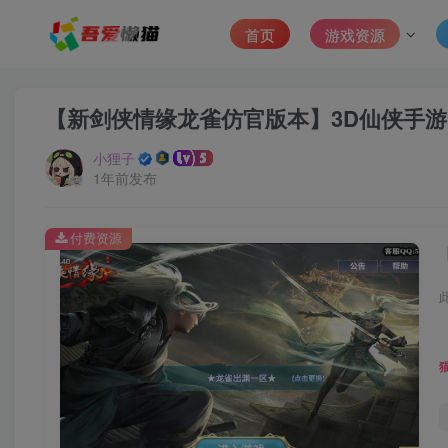
首页
游戏资源
【新剑侠情缘龙雀仿官版本】3D仙侠手游L
小狸子
1年前发布
付费资源