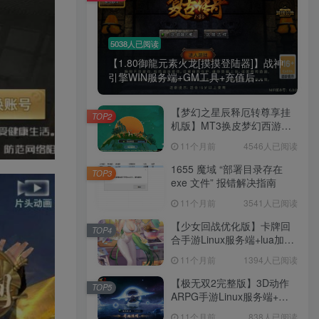
5038人已阅读
【1.80御龍元素火龙[摸摸登陆器]】战神
引擎WIN服务端+GM工具+充值后...
【梦幻之星辰释厄转尊享挂
TOP2
机版】MT3换皮梦幻西游
Linux服务端+GM后台+双端
11个月前
4546人已阅读
+源码+架设教程
1655 魔域 “部署目录存在
TOP3
exe 文件” 报错解决指南
11个月前
3541人已阅读
【少女回战优化版】卡牌回
TOP4
合手游Linux服务端+lua加解
密工具+GM管理后台+GM授
11个月前
1394人已阅读
权后台+安卓+架设教程
【极无双2完整版】3D动作
TOP5
ARPG手游Linux服务端+全
套源码+本地注册+本地热更
11个月前
838人已阅读