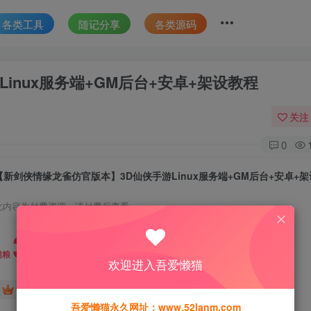
各类工具
随记分享
各类源码
inux服务端+GM后台+安卓+架设教程
关注
0
【新剑侠情缘龙雀仿官版本】3D仙侠手游Linux服务端+GM后台+安卓+
此内容为付费资源，请付费后查看
30
猫粮
欢迎进入吾爱懒猫
15
免费
黄金会员
猫粮
钻石会员
吾爱懒猫永久网址：www.52lanm.com