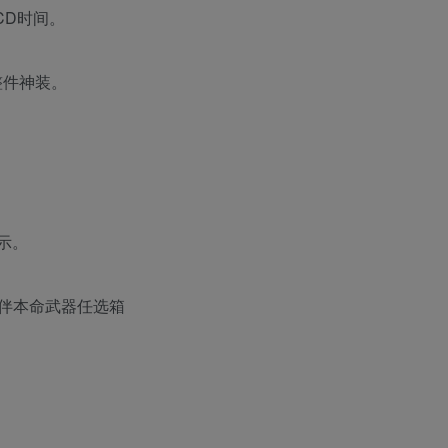
CD时间。
整件神装。
提示。
同伴本命武器任选箱