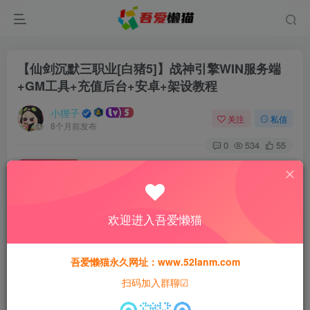
【仙剑沉默三职业[白猪5]】战神引擎WIN服务端
+GM工具+充值后台+安卓+架设教程
小狸子
关注
私信
8个月前发布
0
534
55
付费资源
【仙剑沉默三职业[白猪5]】战神引擎WIN服务端+GM工具+充值后台+安卓+架设教程
此内容为付费资源，请付费后查看
欢迎进入吾爱懒猫
30
限时特惠
50
猫粮
猫粮
吾爱懒猫永久网址：www.52lanm.com
15
免费
黄金会员
猫粮
钻石会员
扫码加入群聊☑
登录购买