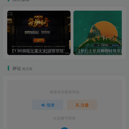
【1.80御龍元素火龙[摸摸登陆器]】战神引擎WIN服务端+GM工具+充值后台+双端+架设教程
【梦幻
评论
抢沙发
请登录后发表评论
登录
注册
社交账号登录