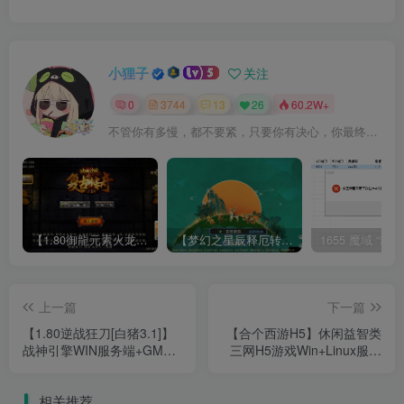
小狸子
关注
0
3744
13
26
60.2W+
不管你有多慢，都不要紧，只要你有决心，你最终都会到达想去的地方
【1.80御龍元素火龙[摸摸登陆器]】战神引擎WIN服务端+GM工具+充值后台+双端+架设教程
【梦幻之星辰释厄转尊享挂机版】MT3换皮梦幻西游Linux服务端+GM后台+双端+源码+架设教程
上一篇
下一篇
【1.80逆战狂刀[白猪3.1]】
【合个西游H5】休闲益智类
战神引擎WIN服务端+GM工
三网H5游戏Win+Linux服务
具+充值后台+双端+架设教
端+架设教程
程
相关推荐