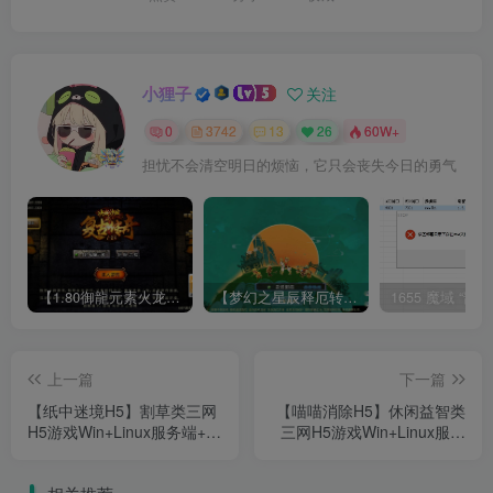
小狸子
关注
0
3742
13
26
60W+
担忧不会清空明日的烦恼，它只会丧失今日的勇气
【1.80御龍元素火龙[摸摸登陆器]】战神引擎WIN服务端+GM工具+充值后台+双端+架设教程
【梦幻之星辰释厄转尊享挂机版】MT3换皮梦幻西游Linux服务端+GM后台+双端+源码+架设教程
上一篇
下一篇
【纸中迷境H5】割草类三网
【喵喵消除H5】休闲益智类
H5游戏Win+Linux服务端+架
三网H5游戏Win+Linux服务
设教程
端+架设教程