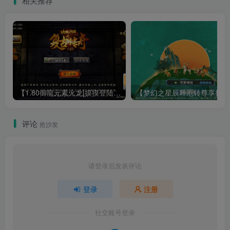
相关推荐
【1.80御龍元素火龙[摸摸登陆器]】战神引擎WIN服务端+GM工具+充值后台+双端+架设教程
【梦幻
评论
抢沙发
请登录后发表评论
登录
注册
社交账号登录