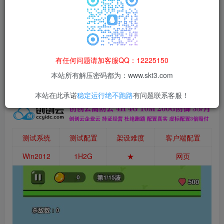
本站所有资源均为网络收集整理而来，仅供学习研究使用，请在下
载后24h内删除，谢谢合作！
本站资源仅用于学习交流，禁止商业运营与违法、侵权
等非法行为；资源下载后请于 24 小时内删除，违规后
有任何问题请加客服QQ：12225150
果由使用者自行承担。
本站所有解压密码都为：www.skt3.com
本站在此承诺
稳定运行绝不跑路
有问题联系客服！
测试系统
测试配置
架设难度
客户端配置
Win2012
1H2G
★
网页