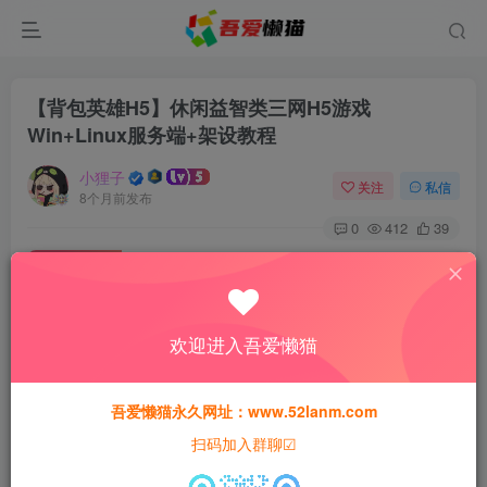
【背包英雄H5】休闲益智类三网H5游戏
Win+Linux服务端+架设教程
小狸子
关注
私信
8个月前发布
0
412
39
付费资源
【背包英雄H5】休闲益智类三网H5游戏Win+Linux服务端+架设教程
此内容为付费资源，请付费后查看
欢迎进入吾爱懒猫
30
积分
吾爱懒猫永久网址：www.52lanm.com
免费
免费
黄金会员
钻石会员
扫码加入群聊☑
登录购买