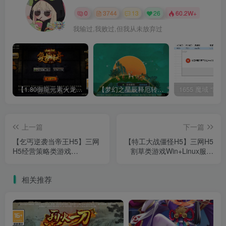
0
3744
13
26
60.2W+
我输过,我败过,但我从未放弃过
【1.80御龍元素火龙[摸摸登陆器]】战神引擎WIN服务端+GM工具+充值后台+双端+架设教程
【梦幻之星辰释厄转尊享挂机版】MT3换皮梦幻西游Linux服务端+GM后台+双端+源码+架设教程
上一篇
下一篇
【乞丐逆袭当帝王H5】三网
【特工大战僵怪H5】三网H5
H5经营策略类游戏
割草类游戏Win+Linux服务
Win+Linux服务端+架设教程
端+架设教程
相关推荐