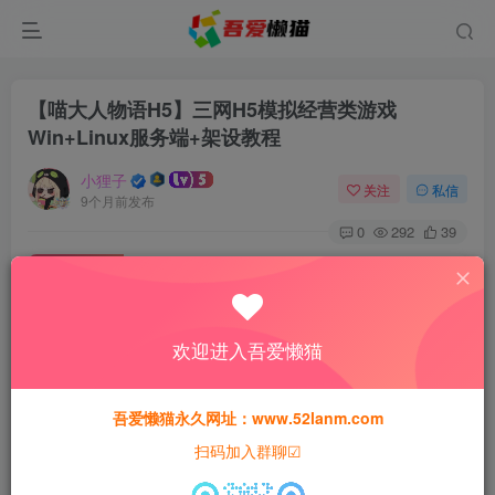
【喵大人物语H5】三网H5模拟经营类游戏
Win+Linux服务端+架设教程
小狸子
关注
私信
9个月前发布
0
292
39
付费资源
【喵大人物语H5】三网H5模拟经营类游戏Win+Linux服务端+架设教程
此内容为付费资源，请付费后查看
欢迎进入吾爱懒猫
30
猫粮
吾爱懒猫永久网址：www.52lanm.com
15
免费
黄金会员
猫粮
钻石会员
扫码加入群聊☑
登录购买