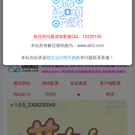
本站所有资源均为网络收集整理而来，仅供学习研究使用，请在下
载后24h内删除，谢谢合作！
本站资源仅用于学习交流，禁止商业运营与违法、侵权
等非法行为；资源下载后请于 24 小时内删除，违规后
有任何问题请加客服QQ：12225150
果由使用者自行承担。
本站所有解压密码都为：www.skt3.com
本站在此承诺
稳定运行绝不跑路
有问题联系客服！
测试系统
测试配置
架设难度
客户端配置
Win2012
1H2G
★
网页