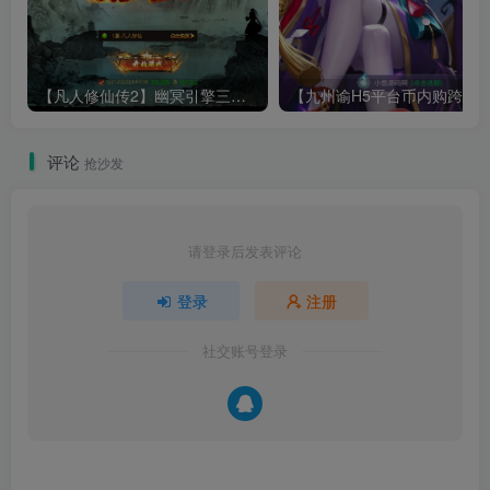
【凡人修仙传2】幽冥引擎三网H5游戏Win服务端+全套表+全套源码+运营管理后台+安卓+架设教程
评论
抢沙发
请登录后发表评论
登录
注册
社交账号登录