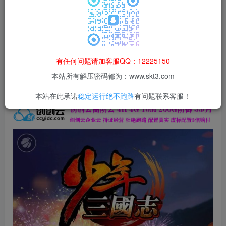
本站所有资源均为网络收集整理而来，仅供学习研究使用，请在下
载后24h内删除，谢谢合作！
本站资源仅用于学习交流，禁止商业运营与违法、侵权
等非法行为；资源下载后请于 24 小时内删除，违规后
有任何问题请加客服QQ：12225150
果由使用者自行承担。
本站所有解压密码都为：www.skt3.com
本站在此承诺
稳定运行绝不跑路
有问题联系客服！