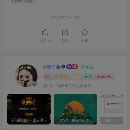
# 少年三国志
喜欢就支持一下吧
点赞
15
分享
收藏
小狸子
关注
0
3743
13
26
60.2W+
别回头，你要走的不是那条路
【1.80御龍元素火龙[摸摸登陆器]】战神引擎WIN服务端+GM工具+充值后台+双端+架设教程
【梦幻之星辰释厄转尊享挂机版】MT3换皮梦幻西游Linux服务端+GM后台+双端+源码+架设教程