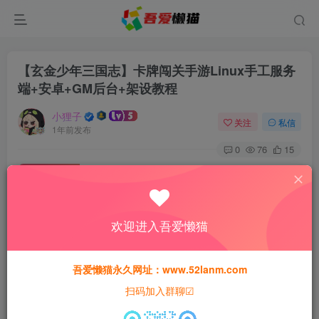
【玄金少年三国志】卡牌闯关手游Linux手工服务
端+安卓+GM后台+架设教程
小狸子
关注
私信
1年前发布
0
76
15
付费资源
【玄金少年三国志】卡牌闯关手游Linux手工服务端+安卓+GM后台+架设教程
此内容为付费资源，请付费后查看
欢迎进入吾爱懒猫
30
猫粮
吾爱懒猫永久网址：www.52lanm.com
15
免费
黄金会员
猫粮
钻石会员
扫码加入群聊☑
登录购买