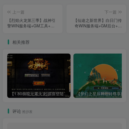
上一篇
下一篇
【烈焰火龙第三季】战神引
【仙途之新世界】白日门传
擎WIN服务端+GM工具+双
奇WIN服务端+GM后台+双
端+架设教程
端+架设教程
相关推荐
【1.80御龍元素火龙[摸摸登陆器]】战神引擎WIN服务端+GM工具+充值后台+双端+架设教程
【梦幻
评论
抢沙发