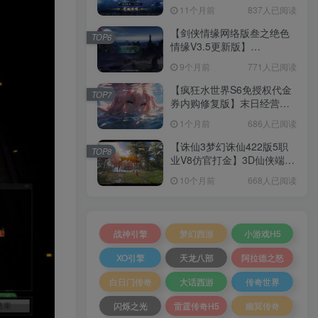
套源码+本地注册+本地热更
11个月前
837人已阅读
+加解密工具+GM授权后台
+安卓+架设教程
【剑侠情缘网络版叁之绝色
TOP6
情缘V3.5更新版】
3DMMORPG端游Linux服务
9个月前
771人已阅读
端+GM指令+PC客户端+架设
教程
【疯狂水世界S6免授权代金
TOP7
券内购修复版】末日经营生
存手游Linux服务端+加解密
1个月前
686人已阅读
工具+管理后台+CDK授权后
台+安卓+架设教程
【诛仙3梦幻诛仙422版5职
TOP8
业V8仿官打金】3D仙侠端游
Linux服务端+网页注册+GM
10个月前
668人已阅读
工具+PC客户端+架设教程
战神引擎
梦幻西游
小游戏H5
XO引擎
天龙八部
阿拉德之怒
白日门传奇
大话西游
传奇世界
闪烁之光
雷霆传奇H5
幽冥传奇