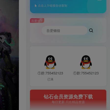
点击上方链接自动复制
百度一下
①群:755452123
①群:755452123
已满
钻石会员资源免费下载
每日更新 只出精品资源