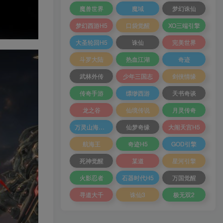
魔兽世界
魔域
梦幻诛仙
梦幻西游H5
口袋觉醒
XO三端引擎
大圣轮回H5
诛仙
完美世界
斗罗大陆
热血江湖
奇迹
武林外传
少年三国志
剑侠情缘
传奇手游
缥缈西游
天书奇谈
龙之谷
仙境传说
月灵传奇
万灵山海之境
仙梦奇缘
大闹天宫H5
航海王
奇迹H5
GOD引擎
死神觉醒
某道
星河引擎
火影忍者
石器时代H5
万国觉醒
寻道大千
诛仙3
极无双2