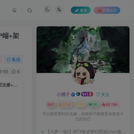
发布
开通会员
户端+架
私信
93
6
【女皇之刃7职业汉化版】3D魔幻MMORPG端游Win服务端+GM工具+网页注册+PC客户端+架设教程
小狸子
关注
0
3743
13
26
60.1W+
可以接受暂时的失败，但绝对不能接受未曾奋斗
过的自己
【大梦一场2】MT3换皮梦幻西游Linux服务端+GM后台+源码+双端+架设教程