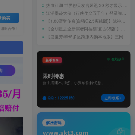
热血江湖 世界聊天发言延迟 30 秒才显示 BUG 修复教程
江湖墨迹大侠（行侠仗义五千年）登录弹出 WELCOME 提示无法进游戏修复教程
录购买
【1.80野驴传奇[白猪G2.5离线版]】战神引擎WIN服务端+GM工具+充值后台+安卓+架设教程
【全明星之全新霸者阿拉德[复古65版]】横版闯关手游Linux服务端+配套表+WEB管理后台+GM授权后台+双端+架设教程
，谢谢合作！
【盛世芳华H5多区跨服内购本地版】三网H5宫斗养成游戏Linux手工服务端+CDK授权后台+安卓+架设教程
。
在线接单
新手专享
限时特惠
新手搭建不用愁，小狸帮你解忧愁。
QQ：12225150
立即联系
解压密码
www.skt3.com