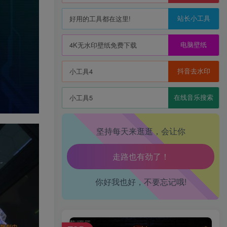
站长小工具
好用的工具都在这里!
生活也美好了！
电脑壁纸
4K无水印壁纸免费下载
心情也舒畅了！
抖音去水印
小工具4
走路也有劲了！
在线音乐搜索
小工具5
腿也不痛了！
坚持每天来逛逛，会让你
腰也不酸了！
工作也轻松了！
你好我也好，不要忘记哦!