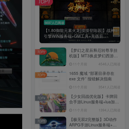
TOP1
5037人已阅读
【1.80御龍元素火龙[摸摸登陆器]】战神
引擎WIN服务端+GM工具+充值后...
【梦幻之星辰释厄转尊享挂
TOP2
机版】MT3换皮梦幻西游
Linux服务端+GM后台+双端
11个月前
4546人已阅读
+源码+架设教程
1655 魔域 “部署目录存在
TOP3
exe 文件” 报错解决指南
11个月前
3541人已阅读
【少女回战优化版】卡牌回
TOP4
合手游Linux服务端+lua加解
密工具+GM管理后台+GM授
11个月前
1394人已阅读
权后台+安卓+架设教程
【极无双2完整版】3D动作
TOP5
ARPG手游Linux服务端+全