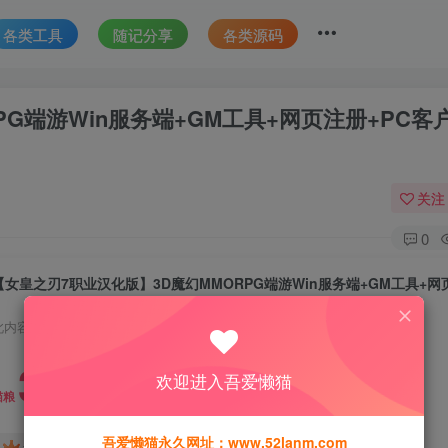
各类工具
随记分享
各类源码
G端游Win服务端+GM工具+网页注册+PC客
关注
0
此内容为付费资源，请付费后查看
30
欢迎进入吾爱懒猫
猫粮
吾爱懒猫永久网址：www.52lanm.com
15
免费
黄金会员
猫粮
钻石会员