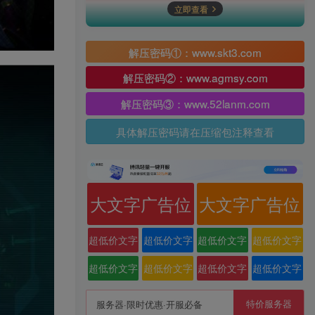
立即查看
解压密码①：www.skt3.com
解压密码②：www.agmsy.com
解压密码③：www.52lanm.com
具体解压密码请在压缩包注释查看
大文字广告位
大文字广告位
超低价文字
超低价文字
超低价文字
超低价文字
广告位
广告位
广告位
广告位
超低价文字
超低价文字
超低价文字
超低价文字
广告位
广告位
广告位
广告位
特价服务器
服务器·限时优惠·开服必备