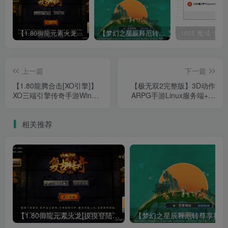
【1.80御龍元素火龙[摸摸登陆器]】战神引擎WIN服务端+GM工具+充值后台+双端+架设教程
【梦幻之星辰释厄转尊享挂机版】MT3换皮梦幻西游Linux服务端+GM后台+双端+源码+架设教程
上一篇
下一篇
【1.80龍腾合击[XO引擎]】
【极无双2完整版】3D动作
XO三端引擎传奇手游Win服
ARPG手游Linux服务端+全
务端+PC安卓苹果+架设教程
套源码+本地注册+本地热更
+加解密工具+GM授权后台
相关推荐
+安卓+架设教程
【1.80御龍元素火龙[摸摸登陆器]】战神引擎WIN服务端+GM工具+充值后台+双端+架设教程
【梦幻