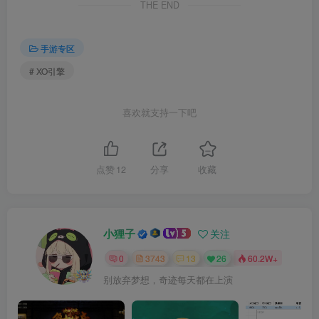
THE END
手游专区
# XO引擎
喜欢就支持一下吧
点赞
12
分享
收藏
小狸子
关注
0
3743
13
26
60.2W+
别放弃梦想，奇迹每天都在上演