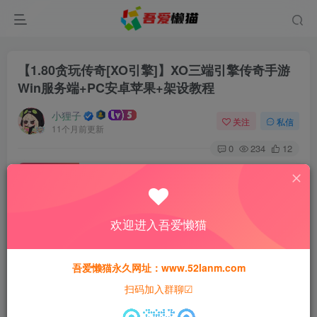
【1.80贪玩传奇[XO引擎]】XO三端引擎传奇手游
Win服务端+PC安卓苹果+架设教程
小狸子
关注
私信
11个月前更新
0
234
12
付费资源
【1.80贪玩传奇[XO引擎]】XO三端引擎传奇手游Win服务端+PC安卓苹果+架设教程
此内容为付费资源，请付费后查看
欢迎进入吾爱懒猫
30
猫粮
吾爱懒猫永久网址：www.52lanm.com
15
免费
黄金会员
猫粮
钻石会员
扫码加入群聊☑
登录购买