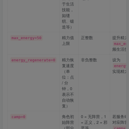
于生活
技能，
如缝
纫、锻
造等）
精力值
正整数
提升精力
max_energy=50
上限
max_en
频生活技
精力恢
非负整数
设为
energy_regenerate=0
复速度
energy
（单
实现精力
位：点
/ 分
钟，0
表示不
自动恢
复）
角色初
0 = 无阵营，1
若服务端
camp=0
始阵营
= 正义，2 = 邪
对应阵营
（部分
恶等
camp=1