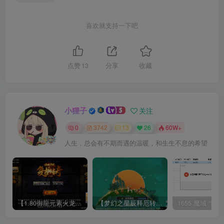
喜欢就支持一下吧
点赞
13
分享
收藏
小狸子
关注
0
3742
13
26
60W+
人生，总会有不期而遇的温暖，和生生不息的希望
【1.80御龍元素火龙[摸摸登陆器]】战神引擎WIN服务端+GM工具+充值后台+双端+架设教程
【梦幻之星辰释厄转尊享挂机版】MT3换皮梦幻西游Linux服务端+GM后台+双端+源码+架设教程