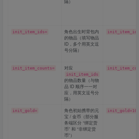
隔）
角色出生时背包内
init_item_ids=
init_item_id
的物品（填写物品
ID，多个用英文逗
号分隔）
对应
init_item_counts=
init_item_co
init_item_ids
的物品数量（与物
品 ID 顺序一一对
应，用英文逗号分
隔）
角色初始携带的元
init_gold=
init_gold=10
宝 / 金币（部分服
务端区分 “绑定货
币” 和 “非绑定货
币”）