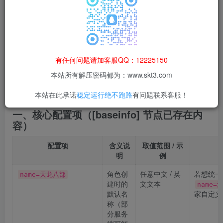
《天龙八部》服务端 DefaultChar.ini 文
件配置详解
该文件位于服务端
目录下，核心作用是定
Server\Config
义玩家初始创建角色时的基础属性与初始状态，通过修改可
有任何问题请加客服QQ：12225150
实现 “出生即满级”“初始高血量”“出生在特定场景” 等个性化设
本站所有解压密码都为：www.skt3.com
定。以下是对文件中
节点及可扩展修改项的完
[baseinfo]
整整理。
本站在此承诺
稳定运行绝不跑路
有问题联系客服！
一、核心配置项（[baseinfo] 节点已存在内
容）
配置项
含义说
取值范围 / 示
明
例
角色创
任意中文 / 英
若想统一
name=天龙八部
建时的
文文本
name=
默认名
家自定义
称（部
分服务