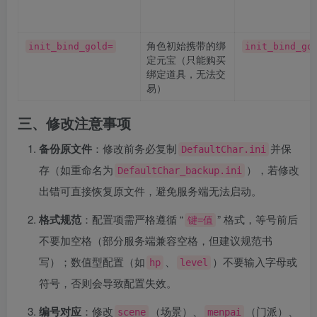
角色初始携带的绑
init_bind_gold=
init_bind_go
定元宝（只能购买
绑定道具，无法交
易）
三、修改注意事项
备份原文件
：修改前务必复制
并保
DefaultChar.ini
存（如重命名为
），若修改
DefaultChar_backup.ini
出错可直接恢复原文件，避免服务端无法启动。
格式规范
：配置项需严格遵循 “
” 格式，等号前后
键=值
不要加空格（部分服务端兼容空格，但建议规范书
写）；数值型配置（如
、
）不要输入字母或
hp
level
符号，否则会导致配置失效。
编号对应
：修改
（场景）、
（门派）、
scene
menpai