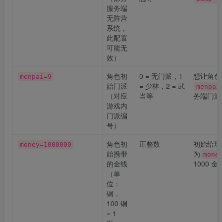
服务端
无阵营
系统，
此配置
可能无
效）
角色初
0 = 无门派，1
想让角色
menpai=9
始门派
= 少林，2 = 武
menpai
（对应
当等
务端门派
游戏内
门派编
号）
角色初
正整数
初始给玩
money=1000000
始携带
为
mone
的金钱
1000 
（单
位：
铜，
100 铜
= 1