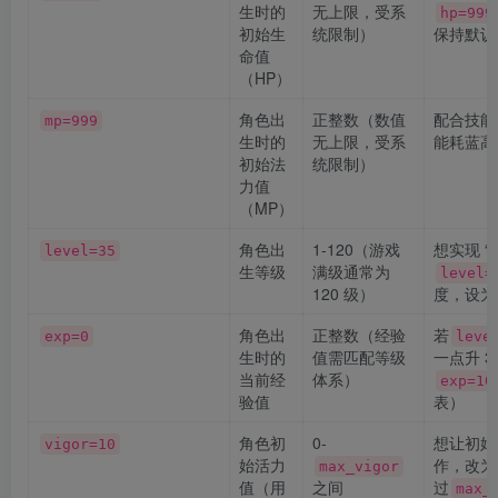
生时的
无上限，受系
hp=999
初始生
统限制）
保持默认
命值
（HP）
角色出
正整数（数值
配合技能
mp=999
生时的
无上限，受系
能耗蓝高
初始法
统限制）
力值
（MP）
角色出
1-120（游戏
想实现 
level=35
生等级
满级通常为
level=
120 级）
度，设为
角色出
正整数（经验
若
exp=0
leve
生时的
值需匹配等级
一点升 3
当前经
体系）
exp=10
验值
表）
角色初
0-
想让初始
vigor=10
始活力
作，改为
max_vigor
值（用
之间
过
max_