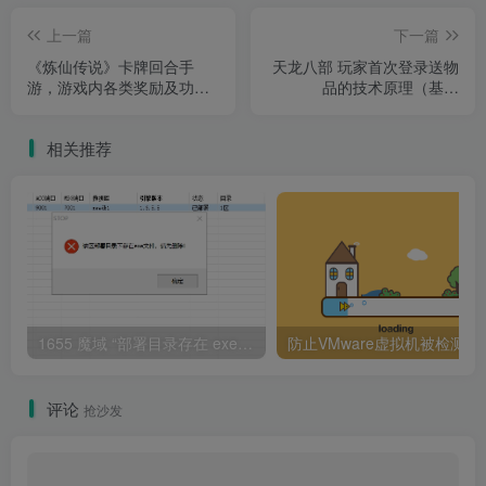
上一篇
下一篇
《炼仙传说》卡牌回合手
天龙八部 玩家首次登录送物
游，游戏内各类奖励及功能
品的技术原理（基于
修改部分攻略
scene.lua）
相关推荐
1655 魔域 “部署目录存在 exe 文件” 报错解决指南
防止VMware虚拟机被检
评论
抢沙发