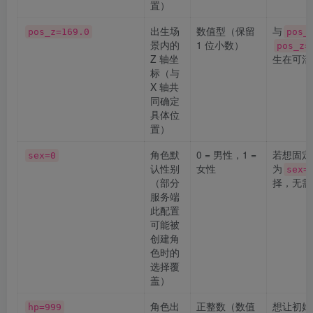
置）
出生场
数值型（保留
与
pos_z=169.0
pos_
景内的
1 位小数）
pos_z=
Z 轴坐
生在可活
标（与
X 轴共
同确定
具体位
置）
角色默
0 = 男性，1 =
若想固定
sex=0
认性别
女性
为
sex=
（部分
择，无需
服务端
此配置
可能被
创建角
色时的
选择覆
盖）
角色出
正整数（数值
想让初始
hp=999