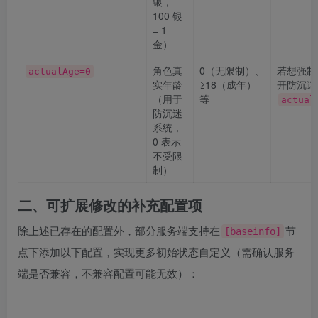
银，
100 银
= 1
金）
角色真
0（无限制）、
若想强制
actualAge=0
实年龄
≥18（成年）
开防沉迷
（用于
等
actual
防沉迷
系统，
0 表示
不受限
制）
二、可扩展修改的补充配置项
除上述已存在的配置外，部分服务端支持在
节
[baseinfo]
点下添加以下配置，实现更多初始状态自定义（需确认服务
端是否兼容，不兼容配置可能无效）：