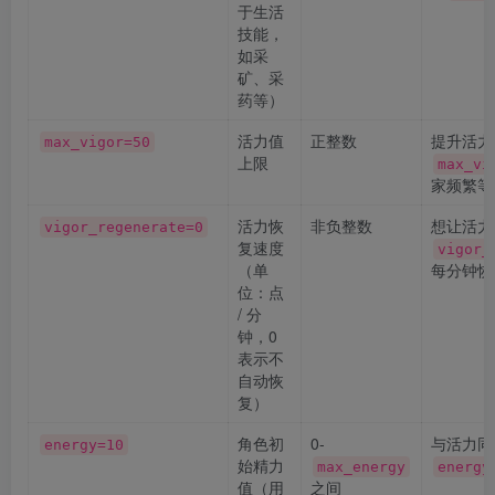
于生活
技能，
如采
矿、采
药等）
活力值
正整数
提升活力
max_vigor=50
上限
max_vi
家频繁等
活力恢
非负整数
想让活力
vigor_regenerate=0
复速度
vigor_
（单
每分钟恢复
位：点
/ 分
钟，0
表示不
自动恢
复）
角色初
0-
与活力同
energy=10
始精力
max_energy
energy
值（用
之间