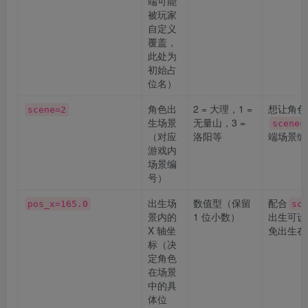
端可能
被玩家
自定义
覆盖，
此处为
初始占
位名）
角色出
2 = 大理，1 =
想让角色
scene=2
生场景
无量山，3 =
scene=
（对应
洛阳等
端场景编
游戏内
场景编
号）
出生场
数值型（保留
配合
pos_x=165.0
sce
景内的
1 位小数）
出生可设
X 轴坐
免出生在
标（决
定角色
在场景
中的具
体位