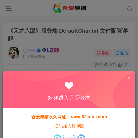
《天龙八部》服务端 DefaultChar.ini 文件配置详
解
小狸子
关注
私信
11个月前发布
0
193
13
本站资源仅用于学习交流，禁止商业运营与违法、侵权
等非法行为；资源下载后请于 24 小时内删除，违规后
果由使用者自行承担。
欢迎进入吾爱懒猫
吾爱懒猫永久网址：www.52lanm.com
扫码加入群聊☑