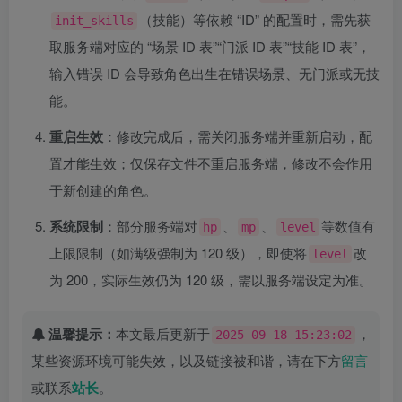
（技能）等依赖 “ID” 的配置时，需先获
init_skills
取服务端对应的 “场景 ID 表”“门派 ID 表”“技能 ID 表”，
输入错误 ID 会导致角色出生在错误场景、无门派或无技
能。
重启生效
：修改完成后，需关闭服务端并重新启动，配
置才能生效；仅保存文件不重启服务端，修改不会作用
于新创建的角色。
系统限制
：部分服务端对
、
、
等数值有
hp
mp
level
上限限制（如满级强制为 120 级），即使将
改
level
为 200，实际生效仍为 120 级，需以服务端设定为准。
温馨提示：
本文最后更新于
，
2025-09-18 15:23:02
某些资源环境可能失效，以及链接被和谐，请在下方
留言
或联系
站长
。