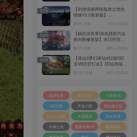
+加解密工具+GM授权后台
+安卓+架设教程
【剑侠情缘网络版叁之绝色
TOP6
情缘V3.5更新版】
3DMMORPG端游Linux服务
9个月前
770人已阅读
端+GM指令+PC客户端+架设
教程
【疯狂水世界S6免授权代金
TOP7
券内购修复版】末日经营生
存手游Linux服务端+加解密
1个月前
685人已阅读
工具+管理后台+CDK授权后
台+安卓+架设教程
【诛仙3梦幻诛仙422版5职
TOP8
业V8仿官打金】3D仙侠端游
Linux服务端+网页注册+GM
10个月前
667人已阅读
工具+PC客户端+架设教程
战神引擎
梦幻西游
小游戏H5
XO引擎
天龙八部
阿拉德之怒
白日门传奇
大话西游
传奇世界
闪烁之光
雷霆传奇H5
幽冥传奇
魔兽世界
魔域
梦幻诛仙