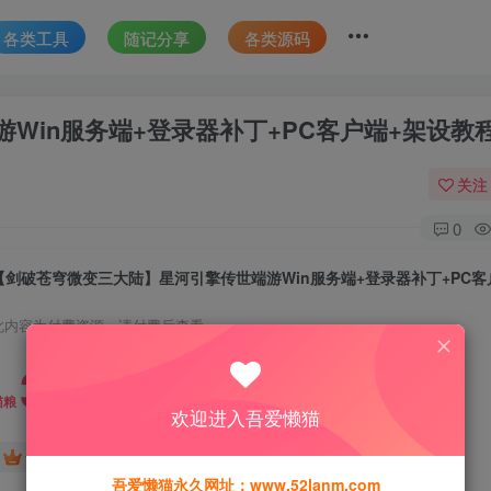
各类工具
随记分享
各类源码
Win服务端+登录器补丁+PC客户端+架设教
关注
0
此内容为付费资源，请付费后查看
30
猫粮
欢迎进入吾爱懒猫
15
免费
黄金会员
猫粮
钻石会员
吾爱懒猫永久网址：www.52lanm.com