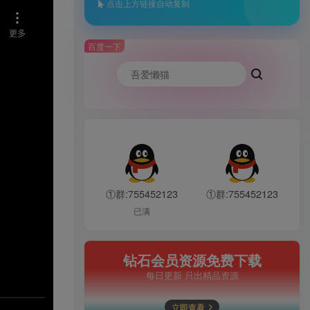
点击上方链接自动复制
百度一下
①群:755452123
①群:755452123
已满
钻石会员资源免费下载
每日更新 只出精品资源
立即查看