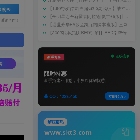
江湖墨迹大侠（行侠仗义五千年）登录弹出 WELCOME 提示无法进游戏修复教程
【1.80野驴传奇[白猪G2.5离线版]】战神引擎WIN服务端+GM工具+充值后台+安卓+架设教程
录购买
【全明星之全新霸者阿拉德[复古65版]】横版闯关手游Linux服务端+配套表+WEB管理后台+GM授权后台+双端+架设教程
，谢谢合作！
【盛世芳华H5多区跨服内购本地版】三网H5宫斗养成游戏Linux手工服务端+CDK授权后台+安卓+架设教程
【2003我本沉默[RED引擎]】RED引擎传奇手游WIN服务端+GM工具+安卓+架设教程
。
在线接单
新手专享
限时特惠
新手搭建不用愁，小狸帮你解忧愁。
QQ：12225150
立即联系
解压密码
www.skt3.com