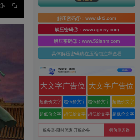
解压密码①：www.skt3.com
解压密码②：www.agmsy.com
解压密码③：www.52lanm.com
具体解压密码请在压缩包注释查看
大文字广告位
大文字广告位
超低价文字
超低价文字
超低价文字
超低价文字
广告位
广告位
广告位
广告位
超低价文字
超低价文字
超低价文字
超低价文字
广告位
广告位
广告位
广告位
特价服务器
服务器·限时优惠·开服必备