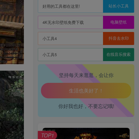
站长小工具
好用的工具都在这里!
电脑壁纸
4K无水印壁纸免费下载
生活也美好了！
抖音去水印
小工具4
心情也舒畅了！
在线音乐搜索
小工具5
走路也有劲了！
坚持每天来逛逛，会让你
腿也不痛了！
腰也不酸了！
你好我也好，不要忘记哦!
工作也轻松了！
TOP1