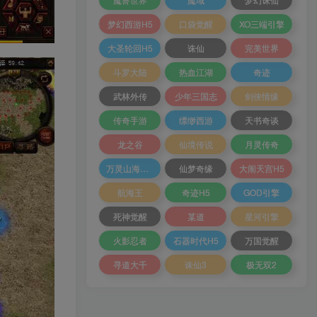
梦幻西游H5
口袋觉醒
XO三端引擎
大圣轮回H5
诛仙
完美世界
斗罗大陆
热血江湖
奇迹
武林外传
少年三国志
剑侠情缘
传奇手游
缥缈西游
天书奇谈
龙之谷
仙境传说
月灵传奇
万灵山海之境
仙梦奇缘
大闹天宫H5
航海王
奇迹H5
GOD引擎
死神觉醒
某道
星河引擎
火影忍者
石器时代H5
万国觉醒
寻道大千
诛仙3
极无双2