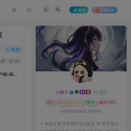
发布
开通会员
程
私信
87
16
【剑破苍穹微变三大陆】星河引擎传世端游Win服务端+登录器补丁+PC客户端+架设教程
小狸子
关注
0
3742
13
26
60.1W+
别在恐惧面前低下你的头
热血江湖 世界聊天发言延迟 30 秒才显示 BUG 修复教程