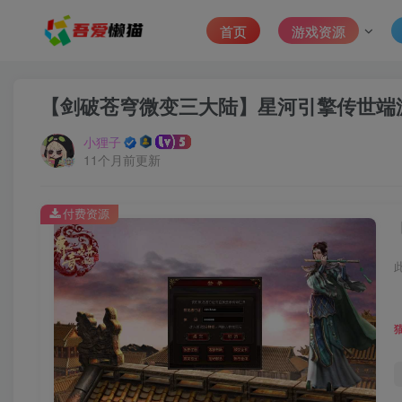
首页
游戏资源
【剑破苍穹微变三大陆】星河引擎传世端游
小狸子
11个月前更新
付费资源