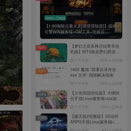
5036人已阅读
【1.80御龍元素火龙[摸摸登陆器]】战神
引擎WIN服务端+GM工具+充值后...
【梦幻之星辰释厄转尊享挂
TOP2
机版】MT3换皮梦幻西游
Linux服务端+GM后台+双端
11个月前
4546人已阅读
+源码+架设教程
1655 魔域 “部署目录存在
TOP3
exe 文件” 报错解决指南
11个月前
3541人已阅读
【少女回战优化版】卡牌回
TOP4
合手游Linux服务端+lua加解
密工具+GM管理后台+GM授
11个月前
1394人已阅读
权后台+安卓+架设教程
【极无双2完整版】3D动作
TOP5
ARPG手游Linux服务端+全
套源码+本地注册+本地热更
11个月前
837人已阅读