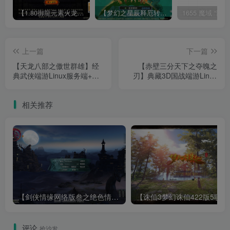
【1.80御龍元素火龙[摸摸登陆器]】战神引擎WIN服务端+GM工具+充值后台+双端+架设教程
【梦幻之星辰释厄转尊享挂机版】MT3换皮梦幻西游Linux服务端+GM后台+双端+源码+架设教程
上一篇
下一篇
【天龙八部之傲世群雄】经
【赤壁三分天下之夺魄之
典武侠端游Linux服务端+GM
刃】典藏3D国战端游Linux
工具+PC客户端+架设教程
服务端+GM工具+PC客户端
+架设教程
相关推荐
【剑侠情缘网络版叁之绝色情缘V3.5更新版】3DMMORPG端游Linux服务端+GM指令+PC客户端+架设教程
【诛仙3梦幻诛仙422版
评论
抢沙发