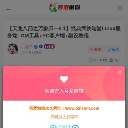
【天龙八部之万象归一8.1】经典武侠端游Linux服
务端+GM工具+PC客户端+架设教程
小狸子
关注
私信
12个月前发布
0
88
15
付费资源
【天龙八部之万象归一8.1】经典武侠端游Linux服务端+GM工具+PC客户端+架设教程
此内容为付费资源，请付费后查看
欢迎进入吾爱懒猫
30
猫粮
吾爱懒猫永久网址：www.52lanm.com
15
免费
黄金会员
猫粮
钻石会员
扫码加入群聊☑
登录购买