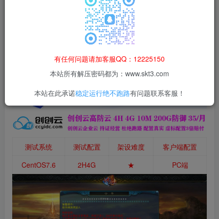
登录购买
本站所有资源均为网络收集整理而来，仅供学习研究使用，请在下
载后24h内删除，谢谢合作！
本站资源仅用于学习交流，禁止商业运营与违法、侵权
有任何问题请加客服QQ：12225150
等非法行为；资源下载后请于 24 小时内删除，违规后
本站所有解压密码都为：www.skt3.com
果由使用者自行承担。
本站在此承诺
稳定运行绝不跑路
有问题联系客服！
测试系统
测试配置
架设难度
客户端配置
CentOS7.6
2H4G
★
PC端