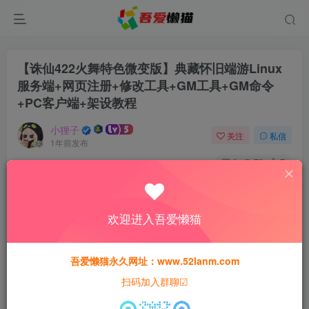
【诛仙422火舞特色微变版】典藏怀旧端游Linux
服务端+网页注册+修改工具+GM工具+GM命令
+PC客户端+架设教程
小狸子
关注
私信
1年前发布
0
70
7
付费资源
【诛仙422火舞特色微变版】典藏怀旧端游Linux服务端+网页注册+修改工具+GM工具+GM命令+PC客户端+架设教程
欢迎进入吾爱懒猫
此内容为付费资源，请付费后查看
30
猫粮
吾爱懒猫永久网址：www.52lanm.com
扫码加入群聊☑
15
免费
黄金会员
猫粮
钻石会员