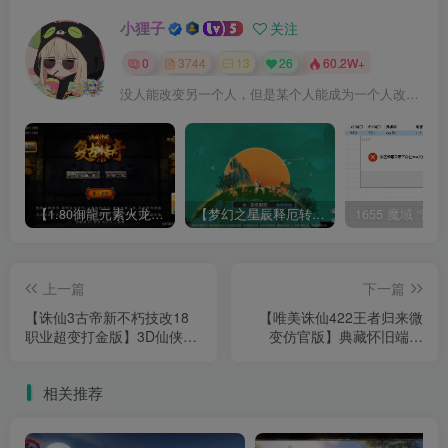
小狸子
关注
0
3744
13
26
60.2W+
没人能改变另一个人，但是某个人能成为一个人改变的原因
【1.80御龍元素火龙[摸摸登陆器]】战神引擎WIN服务端+GM工具+充值后台+双端+架设教程
【梦幻之星辰释厄转尊享挂机版】MT3换皮梦幻西游Linux服务端+GM后台+双端+源码+架设教程
上一篇
下一篇
【诛仙3古帝新不朽技改18
【唯美诛仙422王者归来微
职业超变打金版】3D仙侠角
变仿官版】典藏怀旧端游
色扮演端游Linux服务端+网
Linux服务端+网页注册+修改
页注册+修改工具+GM命令
工具+GM工具+GM命令+PC
相关推荐
+GM工具+架设教程
客户端+架设教程