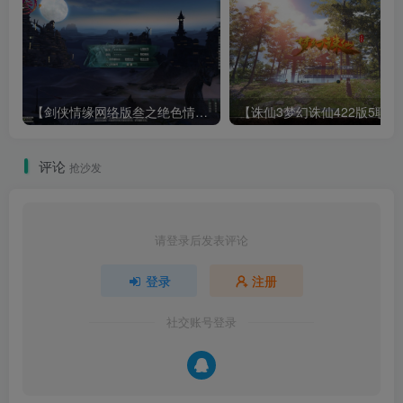
【剑侠情缘网络版叁之绝色情缘V3.5更新版】3DMMORPG端游Linux服务端+GM指令+PC客户端+架设教程
【诛仙3梦幻诛仙422版
评论
抢沙发
请登录后发表评论
登录
注册
社交账号登录