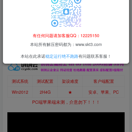
本站所有资源均为网络收集整理而来，仅供学习研究使用，请在下
载后24h内删除，谢谢合作！
本站资源仅用于学习交流，禁止商业运营与违法、侵权
等非法行为；资源下载后请于 24 小时内删除，违规后
有任何问题请加客服QQ：12225150
果由使用者自行承担。
本站所有解压密码都为：www.skt3.com
本站在此承诺
稳定运行绝不跑路
有问题联系客服！
测试系统
测试配置
架设难度
客户端配置
Win2012
2H4G
★
安卓、苹果、PC
PC端苹果端未测，介意勿下！！！