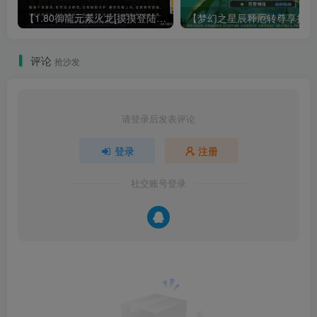
【1.80御龍元素火龙[摸摸登陆器]】战神引擎WIN服务端+GM工具+充值后台+双端+架设教程
【梦幻
评论
抢沙发
请登录后发表评论
登录
注册
社交账号登录