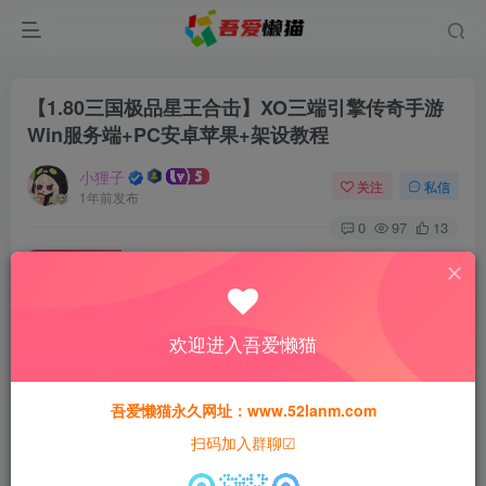
【1.80三国极品星王合击】XO三端引擎传奇手游
Win服务端+PC安卓苹果+架设教程
小狸子
关注
私信
1年前发布
0
97
13
付费资源
【1.80三国极品星王合击】XO三端引擎传奇手游Win服务端+PC安卓苹果+架设教程
此内容为付费资源，请付费后查看
欢迎进入吾爱懒猫
30
猫粮
吾爱懒猫永久网址：www.52lanm.com
15
免费
黄金会员
猫粮
钻石会员
扫码加入群聊☑
登录购买