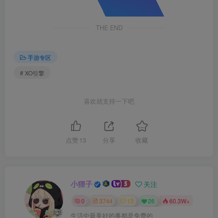
THE END
手游专区
# XO引擎
喜欢就支持一下吧
点赞
13
分享
收藏
小狸子
关注
0
3744
13
26
60.3W+
生活中最美好的事都是免费的