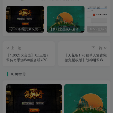
【1.80御龍元素火龙[摸摸登陆器]】战神引擎WIN服务端+GM工具+充值后台+双端+架设教程
【梦幻之星辰释厄转尊享挂机版】MT3换皮梦幻西游Linux服务端+GM后台+双端+源码+架设教程
上一篇
下一篇
【1.80烈火合击】XO三端引
【天花板1.76稻草人复古完
擎传奇手游Win服务端+PC安
整免授权版】战神引擎WIN
卓苹果+架设教程
服务端+GM后台+双端+架设
教程
相关推荐