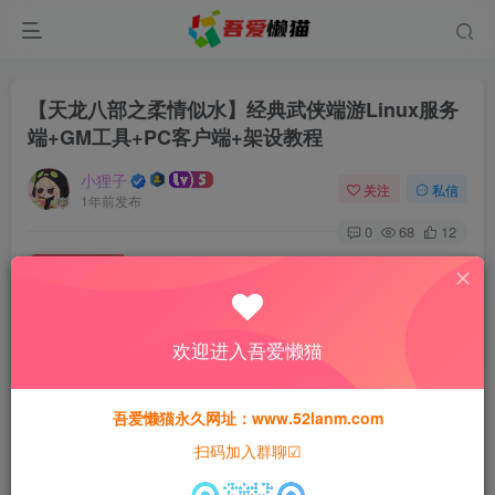
【天龙八部之柔情似水】经典武侠端游Linux服务
端+GM工具+PC客户端+架设教程
小狸子
关注
私信
1年前发布
0
68
12
付费资源
【天龙八部之柔情似水】经典武侠端游Linux服务端+GM工具+PC客户端+架设教程
此内容为付费资源，请付费后查看
欢迎进入吾爱懒猫
30
猫粮
吾爱懒猫永久网址：www.52lanm.com
15
免费
黄金会员
猫粮
钻石会员
扫码加入群聊☑
登录购买