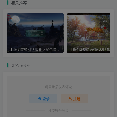
相关推荐
【剑侠情缘网络版叁之绝色情缘V3.5更新版】3DMMORPG端游Linux服务端+GM指令+PC客户端+架设教程
【诛仙3梦幻诛仙422版
评论
抢沙发
请登录后发表评论
登录
注册
社交账号登录