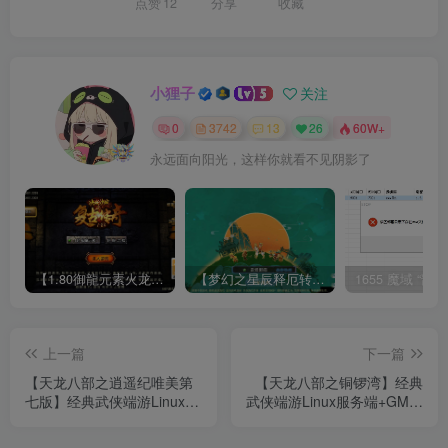
点赞
12
分享
收藏
小狸子
关注
0
3742
13
26
60W+
永远面向阳光，这样你就看不见阴影了
【1.80御龍元素火龙[摸摸登陆器]】战神引擎WIN服务端+GM工具+充值后台+双端+架设教程
【梦幻之星辰释厄转尊享挂机版】MT3换皮梦幻西游Linux服务端+GM后台+双端+源码+架设教程
上一篇
下一篇
【天龙八部之逍遥纪唯美第
【天龙八部之铜锣湾】经典
七版】经典武侠端游Linux服
武侠端游Linux服务端+GM工
务端+GM工具+PC客户端
具+PC客户端+架设教程
+架设教程