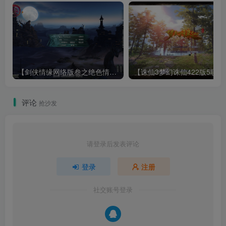
【剑侠情缘网络版叁之绝色情缘V3.5更新版】3DMMORPG端游Linux服务端+GM指令+PC客户端+架设教程
【诛仙3梦幻诛仙422版
评论
抢沙发
请登录后发表评论
登录
注册
社交账号登录