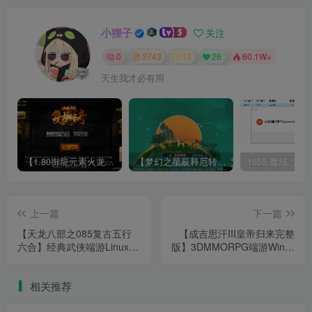
小狸子
关注
0
3743
13
26
60.1W+
天生我才必有用
【1.80御龍元素火龙[摸摸登陆器]】战神引擎WIN服务端+GM工具+充值后台+双端+架设教程
【梦幻之星辰释厄转尊享挂机版】MT3换皮梦幻西游Linux服务端+GM后台+双端+源码+架设教程
上一篇
下一篇
【天龙八部之085复古五行
【成吉思汗III皇帝归来完整
六合】经典武侠端游Linux服
版】3DMMORPG端游Win服
务端+GM工具+PC客户端
务端+删档空库+全套资料
+架设教程
+解包工具+PC客户端+架设
相关推荐
教程