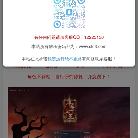
等非法行为；资源下载后请于 24 小时内删除，违规后
果由使用者自行承担。
有任何问题请加客服QQ：12225150
本站所有解压密码都为：www.skt3.com
测试系统
测试配置
架设难度
客户端配置
本站在此承诺
稳定运行绝不跑路
有问题联系客服！
Win2012
2H4G
★★
PC客户端
角色不存档，自行研究修复，介意勿下！