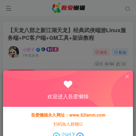
【天龙八部之新江湖天龙】经典武侠端游Linux服
务端+PC客户端+GM工具+架设教程
小狸子
关注
私信
1年前发布
0
94
12
付费资源
【天龙八部之新江湖天龙】经典武侠端游Linux服务端+PC客户端+GM工具+架设教程
此内容为付费资源，请付费后查看
欢迎进入吾爱懒猫
30
猫粮
吾爱懒猫永久网址：www.52lanm.com
15
免费
黄金会员
猫粮
钻石会员
扫码加入群聊☑
登录购买