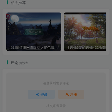
相关推荐
+架设教程
【剑侠情缘网络版叁之绝色情缘V3.5更新版】3DMMORPG端游Linux服务端+GM指令+PC客户端+架设教程
【诛仙3梦幻诛仙422版
评论
抢沙发
请登录后发表评论
登录
注册
社交账号登录