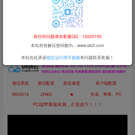
本站所有资源均为网络收集整理而来，仅供学习研究使用，请在下
载后24h内删除，谢谢合作！
本站资源仅用于学习交流，禁止商业运营与违法、侵权
等非法行为；资源下载后请于 24 小时内删除，违规后
有任何问题请加客服QQ：12225150
果由使用者自行承担。
本站所有解压密码都为：www.skt3.com
本站在此承诺
稳定运行绝不跑路
有问题联系客服！
测试系统
测试配置
架设难度
客户端配置
Win2012
2H4G
★
安卓、苹果、PC
PC端苹果端未测，介意勿下！！！