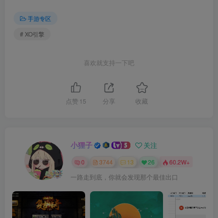
手游专区
# XO引擎
喜欢就支持一下吧
点赞
15
分享
收藏
小狸子
关注
0
3744
13
26
60.2W+
一路走到底，你就会发现那个最佳出口