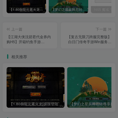
【1.80御龍元素火龙[摸摸登陆器]】战神引擎WIN服务端+GM工具+充值后台+双端+架设教程
【梦幻之星辰释厄转尊享挂机版】MT3换皮梦幻西游Linux服务端+GM后台+双端+源码+架设教程
上一篇
下一篇
【江湖大侠沈碧君代金券内
【复古无限刀跨服完整版】
购H5】开箱钓鱼手游
白日门传奇手游Win服务端
H5Ubuntu服务端+物品后台
+管理后台+GM授权后台+安
+安卓+架设教程
卓+架设教程
相关推荐
【1.80御龍元素火龙[摸摸登陆器]】战神引擎WIN服务端+GM工具+充值后台+双端+架设教程
【梦幻