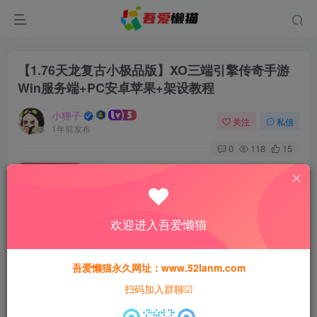
【1.76天龙复古小极品版】XO三端引擎传奇手游
Win服务端+PC安卓苹果+架设教程
小狸子
关注
私信
1年前发布
0
118
15
付费资源
【1.76天龙复古小极品版】XO三端引擎传奇手游Win服务端+PC安卓苹果+架设教程
此内容为付费资源，请付费后查看
欢迎进入吾爱懒猫
30
猫粮
吾爱懒猫永久网址：www.52lanm.com
15
免费
黄金会员
猫粮
钻石会员
扫码加入群聊☑
登录购买