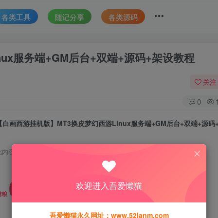
各类工具
随记分享
各类源码
ux服务端+GM后台+双端+源码+架设教程
关注
0
【白画西游挂机版】MT3换皮梦幻西游Linux服务端+GM后台+双端+源码
此内容为免费资源，请登录后查看
0
欢迎进入吾爱懒猫
猫粮
吾爱懒猫永久网址：www.52lanm.com