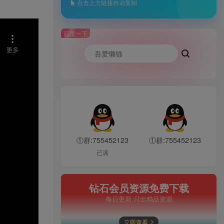
点击上方链接自动复制
百度一下
①群:755452123
①群:755452123
已满
钻石会员资源免费下载
每日更新 只出精品资源
立即查看