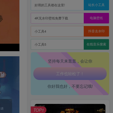
站长小工具
好用的工具都在这里!
电脑壁纸
4K无水印壁纸免费下载
抖音去水印
小工具4
生活也美好了！
在线音乐搜索
小工具5
心情也舒畅了！
坚持每天来逛逛，会让你
走路也有劲了！
腿也不痛了！
你好我也好，不要忘记哦!
腰也不酸了！
工作也轻松了！
TOP1