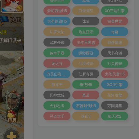
梦幻西游H5
口袋觉醒
XO三端引擎
大圣轮回H5
诛仙
完美世界
斗罗大陆
热血江湖
奇迹
武林外传
少年三国志
剑侠情缘
传奇手游
缥缈西游
天书奇谈
龙之谷
仙境传说
月灵传奇
万灵山海之境
仙梦奇缘
大闹天宫H5
航海王
奇迹H5
GOD引擎
死神觉醒
某道
星河引擎
火影忍者
石器时代H5
万国觉醒
寻道大千
诛仙3
极无双2