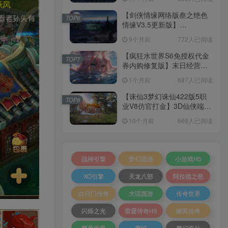
+加解密工具+GM授权后台
+安卓+架设教程
【剑侠情缘网络版叁之绝色
TOP6
情缘V3.5更新版】
3DMMORPG端游Linux服务
9个月前
772人已阅读
端+GM指令+PC客户端+架设
教程
【疯狂水世界S6免授权代金
TOP7
券内购修复版】末日经营生
存手游Linux服务端+加解密
1个月前
687人已阅读
工具+管理后台+CDK授权后
台+安卓+架设教程
【诛仙3梦幻诛仙422版5职
TOP8
业V8仿官打金】3D仙侠端游
Linux服务端+网页注册+GM
10个月前
669人已阅读
工具+PC客户端+架设教程
战神引擎
梦幻西游
小游戏H5
XO引擎
天龙八部
阿拉德之怒
白日门传奇
大话西游
传奇世界
闪烁之光
雷霆传奇H5
幽冥传奇
魔兽世界
魔域
梦幻诛仙