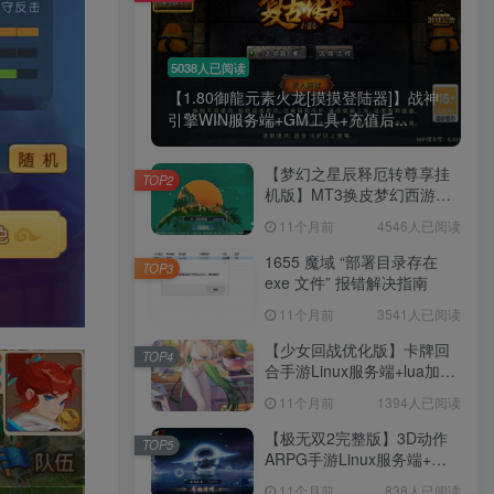
5038人已阅读
【1.80御龍元素火龙[摸摸登陆器]】战神
引擎WIN服务端+GM工具+充值后...
【梦幻之星辰释厄转尊享挂
TOP2
机版】MT3换皮梦幻西游
Linux服务端+GM后台+双端
11个月前
4546人已阅读
+源码+架设教程
1655 魔域 “部署目录存在
TOP3
exe 文件” 报错解决指南
11个月前
3541人已阅读
【少女回战优化版】卡牌回
TOP4
合手游Linux服务端+lua加解
密工具+GM管理后台+GM授
11个月前
1394人已阅读
权后台+安卓+架设教程
【极无双2完整版】3D动作
TOP5
ARPG手游Linux服务端+全
套源码+本地注册+本地热更
11个月前
838人已阅读