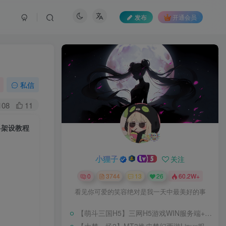
发布
开通会员
私信
108
11
+架设教程
小狸子
关注
0
3744
13
26
60.2W+
看见你可爱的笑容绝对是我一天中最美好的事
【萌斗三国H5】三网H5游戏WIN服务端+开服清档+GM后台+架设教程