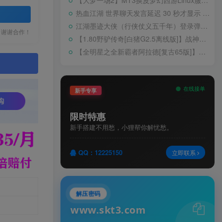
【大梦一场2】MT3换皮梦幻西游Linux服务端+GM后台+源码+双端+架设教程
热血江湖 世界聊天发言延迟 30 秒才显示 BUG 修复教程
江湖墨迹大侠（行侠仗义五千年）登录弹出 WELCOME 提示无法进游戏修复教程
，谢谢合作！
【1.80野驴传奇[白猪G2.5离线版]】战神引擎WIN服务端+GM工具+充值后台+安卓+架设教程
【全明星之全新霸者阿拉德[复古65版]】横版闯关手游Linux服务端+配套表+WEB管理后台+GM授权后台+双端+架设教程
。
在线接单
新手专享
限时特惠
新手搭建不用愁，小狸帮你解忧愁。
QQ：12225150
立即联系
解压密码
www.skt3.com