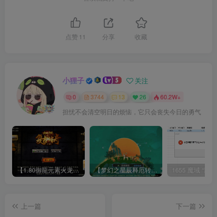
点赞
11
分享
收藏
小狸子
关注
0
3744
13
26
60.2W+
担忧不会清空明日的烦恼，它只会丧失今日的勇气
【1.80御龍元素火龙[摸摸登陆器]】战神引擎WIN服务端+GM工具+充值后台+双端+架设教程
【梦幻之星辰释厄转尊享挂机版】MT3换皮梦幻西游Linux服务端+GM后台+双端+源码+架设教程
上一篇
下一篇