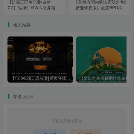
【雄霸三国单职业-白猪
【英雄有閃内购法师双角色5
7.2】战神引擎WIN服务端
倍速修复版】放置RPG刷宝
+GM工具+双端+架设教程
手游Linux服务端+加解密工
具+管理后台+CDK授权后台
相关推荐
+双端+架设教程
【1.80御龍元素火龙[摸摸登陆器]】战神引擎WIN服务端+GM工具+充值后台+双端+架设教程
【梦幻
评论
抢沙发
请登录后发表评论