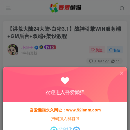
【洪荒大陆24大陆-白猪3.1】战神引擎WIN服务端
+GM后台+双端+架设教程
小狸子
关注
私信
1年前更新
0
127
11
付费资源
【洪荒大陆24大陆-白猪3.1】战神引擎WIN服务端+GM后台+双端+架设教程
此内容为付费资源，请付费后查看
欢迎进入吾爱懒猫
30
限时特惠
50
猫粮
猫粮
吾爱懒猫永久网址：www.52lanm.com
15
免费
黄金会员
猫粮
钻石会员
扫码加入群聊☑
登录购买