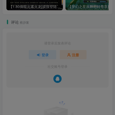
【1.80御龍元素火龙[摸摸登陆器]】战神引擎WIN服务端+GM工具+充值后台+双端+架设教程
【梦幻
评论
抢沙发
请登录后发表评论
登录
注册
社交账号登录