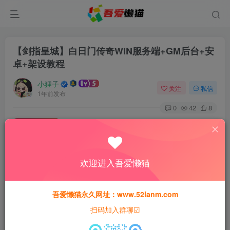
【剑指皇城】白日门传奇WIN服务端+GM后台+安
卓+架设教程
小狸子
关注
私信
1年前发布
0
42
8
付费资源
【剑指皇城】白日门传奇WIN服务端+GM后台+安卓+架设教程
此内容为付费资源，请付费后查看
欢迎进入吾爱懒猫
30
猫粮
吾爱懒猫永久网址：www.52lanm.com
15
免费
黄金会员
猫粮
钻石会员
扫码加入群聊☑
登录购买