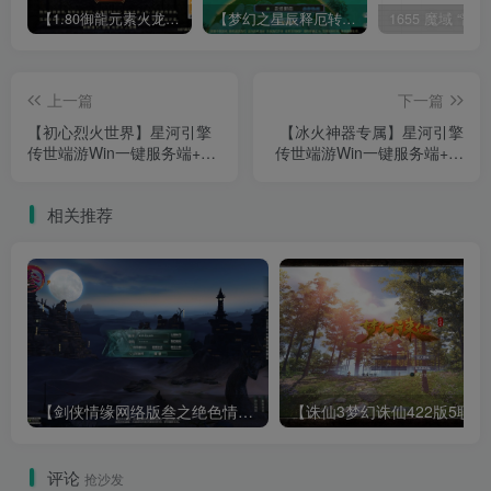
【1.80御龍元素火龙[摸摸登陆器]】战神引擎WIN服务端+GM工具+充值后台+双端+架设教程
【梦幻之星辰释厄转尊享挂机版】MT3换皮梦幻西游Linux服务端+GM后台+双端+源码+架设教程
上一篇
下一篇
【初心烈火世界】星河引擎
【冰火神器专属】星河引擎
传世端游Win一键服务端+登
传世端游Win一键服务端+登
陆器补丁+客户端+架设教程
陆器补丁+客户端+架设教程
相关推荐
【剑侠情缘网络版叁之绝色情缘V3.5更新版】3DMMORPG端游Linux服务端+GM指令+PC客户端+架设教程
【诛仙3梦幻诛仙422版
评论
抢沙发