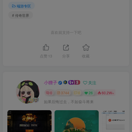
端游专区
# 传奇世界
喜欢就支持一下吧
点赞
13
分享
收藏
小狸子
关注
0
3744
0
26
60.2W+
如果后悔过去，不如奋斗将来