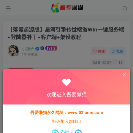
【落霞起源版】星河引擎传世端游Win一键服务端
+登陆器补丁+客户端+架设教程
小狸子
关注
私信
1年前更新
0
67
13
付费资源
【落霞起源版】星河引擎传世端游Win一键服务端+登陆器补丁+客户端+架设教程
此内容为付费资源，请付费后查看
欢迎进入吾爱懒猫
30
猫粮
吾爱懒猫永久网址：www.52lanm.com
15
免费
黄金会员
猫粮
钻石会员
扫码加入群聊☑
登录购买