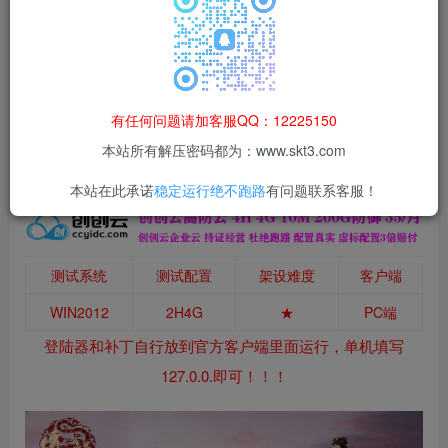
本站所有资源均为网络收集整理而来，仅供学习研究使用，请在下
载后24h内删除，谢谢合作！
本站资源仅用于学习交流，禁止商业运营与违法、侵权
等非法行为；资源下载后请于 24 小时内删除，违规后
有任何问题请加客服QQ：12225150
果由使用者自行承担。
本站所有解压密码都为：www.skt3.com
本站在此承诺
稳定运行绝不跑路
有问题联系客服！
测试系统
测试配置
架设难度
客户端
WIN2012
2H4G
★
PC端
登陆器和补丁自行放到官方客户端里面运行，单机填写
127.0.0.即可！！！