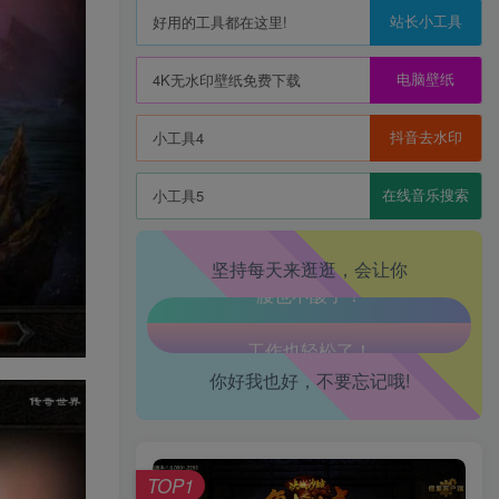
站长小工具
好用的工具都在这里!
电脑壁纸
4K无水印壁纸免费下载
抖音去水印
小工具4
在线音乐搜索
小工具5
生活也美好了！
坚持每天来逛逛，会让你
心情也舒畅了！
走路也有劲了！
你好我也好，不要忘记哦!
腿也不痛了！
TOP1
腰也不酸了！