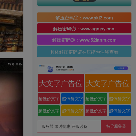
解压密码①：www.skt3.com
解压密码②：www.agmsy.com
解压密码③：www.52lanm.com
具体解压密码请在压缩包注释查看
大文字广告位
大文字广告位
超低价文字
超低价文字
超低价文字
超低价文字
广告位
广告位
广告位
广告位
超低价文字
超低价文字
超低价文字
超低价文字
广告位
广告位
广告位
广告位
特价服务器
服务器·限时优惠·开服必备