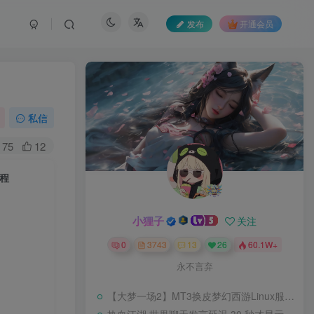
发布
开通会员
私信
75
12
教程
小狸子
关注
0
3743
13
26
60.1W+
永不言弃
【大梦一场2】MT3换皮梦幻西游Linux服务端+GM后台+源码+双端+架设教程