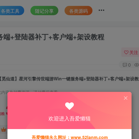
各类工具
随记分享
各类源码
务端+登陆器补丁+客户端+架设教程
关注
0
【觅仙道】星河引擎传世端游Win一键服务端+登陆器补丁+客户端+架设
此内容为付费资源，请付费后查看
30
猫粮
欢迎进入吾爱懒猫
15
免费
黄金会员
猫粮
钻石会员
吾爱懒猫永久网址：www.52lanm.com