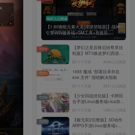
工作也轻松了！
5037人已阅读
【1.80御龍元素火龙[摸摸登陆器]】战神
引擎WIN服务端+GM工具+充值后...
【梦幻之星辰释厄转尊享挂
TOP2
机版】MT3换皮梦幻西游
Linux服务端+GM后台+双端
11个月前
4546人已阅读
+源码+架设教程
1655 魔域 “部署目录存在
TOP3
exe 文件” 报错解决指南
11个月前
3541人已阅读
【少女回战优化版】卡牌回
TOP4
合手游Linux服务端+lua加解
密工具+GM管理后台+GM授
11个月前
1394人已阅读
权后台+安卓+架设教程
【极无双2完整版】3D动作
TOP5
ARPG手游Linux服务端+全
套源码+本地注册+本地热更
11个月前
837人已阅读