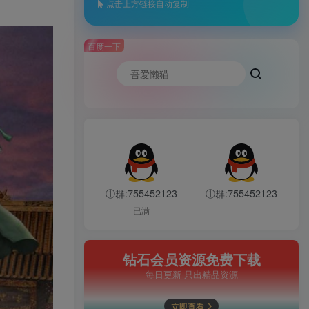
点击上方链接自动复制
百度一下
①群:755452123
①群:755452123
已满
钻石会员资源免费下载
每日更新 只出精品资源
立即查看