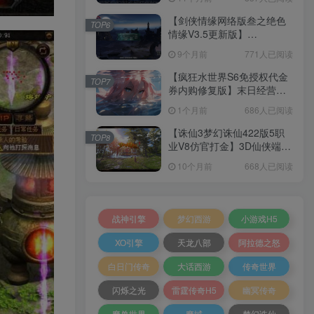
+加解密工具+GM授权后台
+安卓+架设教程
【剑侠情缘网络版叁之绝色
TOP6
情缘V3.5更新版】
3DMMORPG端游Linux服务
9个月前
771人已阅读
端+GM指令+PC客户端+架设
教程
【疯狂水世界S6免授权代金
TOP7
券内购修复版】末日经营生
存手游Linux服务端+加解密
1个月前
686人已阅读
工具+管理后台+CDK授权后
台+安卓+架设教程
【诛仙3梦幻诛仙422版5职
TOP8
业V8仿官打金】3D仙侠端游
Linux服务端+网页注册+GM
10个月前
668人已阅读
工具+PC客户端+架设教程
战神引擎
梦幻西游
小游戏H5
XO引擎
天龙八部
阿拉德之怒
白日门传奇
大话西游
传奇世界
闪烁之光
雷霆传奇H5
幽冥传奇
魔兽世界
魔域
梦幻诛仙