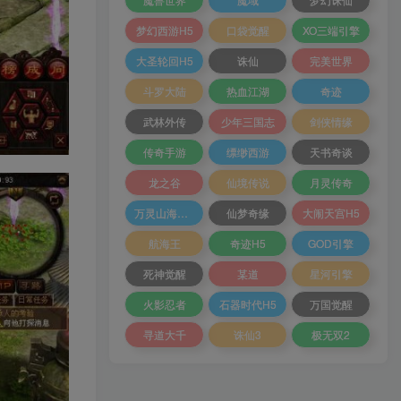
梦幻西游H5
口袋觉醒
XO三端引擎
大圣轮回H5
诛仙
完美世界
斗罗大陆
热血江湖
奇迹
武林外传
少年三国志
剑侠情缘
传奇手游
缥缈西游
天书奇谈
龙之谷
仙境传说
月灵传奇
万灵山海之境
仙梦奇缘
大闹天宫H5
航海王
奇迹H5
GOD引擎
死神觉醒
某道
星河引擎
火影忍者
石器时代H5
万国觉醒
寻道大千
诛仙3
极无双2