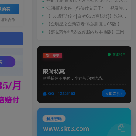
热血江湖 世界聊天发言延迟 30 秒才显示 BUG 修复教程
江湖墨迹大侠（行侠仗义五千年）登录弹出 WELCOME 提示无法进游戏修复教程
录购买
【1.80野驴传奇[白猪G2.5离线版]】战神引擎WIN服务端+GM工具+充值后台+安卓+架设教程
，谢谢合作！
【全明星之全新霸者阿拉德[复古65版]】横版闯关手游Linux服务端+配套表+WEB管理后台+GM授权后台+双端+架设教程
【盛世芳华H5多区跨服内购本地版】三网H5宫斗养成游戏Linux手工服务端+CDK授权后台+安卓+架设教程
。
在线接单
新手专享
限时特惠
新手搭建不用愁，小狸帮你解忧愁。
QQ：12225150
立即联系
解压密码
www.skt3.com