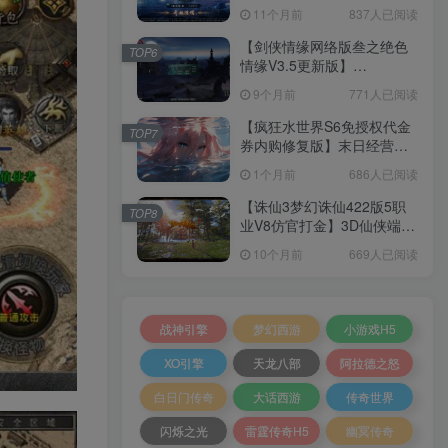
套源码+本地注册+本地热更
11个月前
837人已阅读
+加解密工具+GM授权后台
+安卓+架设教程
【剑侠情缘网络版叁之绝色
TOP6
情缘V3.5更新版】
3DMMORPG端游Linux服务
9个月前
771人已阅读
端+GM指令+PC客户端+架设
教程
【疯狂水世界S6免授权代金
TOP7
券内购修复版】末日经营生
存手游Linux服务端+加解密
1个月前
686人已阅读
工具+管理后台+CDK授权后
台+安卓+架设教程
【诛仙3梦幻诛仙422版5职
TOP8
业V8仿官打金】3D仙侠端游
Linux服务端+网页注册+GM
10个月前
669人已阅读
工具+PC客户端+架设教程
战神引擎
梦幻西游
小游戏H5
XO引擎
天龙八部
阿拉德之怒
白日门传奇
大话西游
传奇世界
闪烁之光
雷霆传奇H5
幽冥传奇