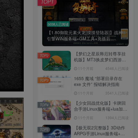
TOP1
5038人已阅读
【1.80御龍元素火龙[摸摸登陆器]】战神
引擎WIN服务端+GM工具+充值后...
【梦幻之星辰释厄转尊享挂
TOP2
机版】MT3换皮梦幻西游
Linux服务端+GM后台+双端
11个月前
4546人已阅读
+源码+架设教程
1655 魔域 “部署目录存在
TOP3
exe 文件” 报错解决指南
11个月前
3541人已阅读
【少女回战优化版】卡牌回
TOP4
合手游Linux服务端+lua加解
密工具+GM管理后台+GM授
11个月前
1394人已阅读
权后台+安卓+架设教程
【极无双2完整版】3D动作
TOP5
ARPG手游Linux服务端+全