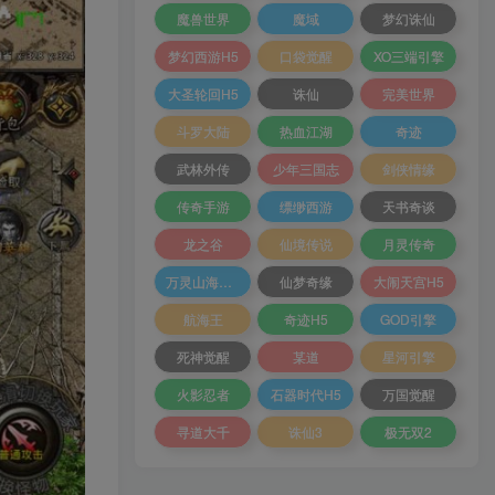
魔兽世界
魔域
梦幻诛仙
梦幻西游H5
口袋觉醒
XO三端引擎
大圣轮回H5
诛仙
完美世界
斗罗大陆
热血江湖
奇迹
武林外传
少年三国志
剑侠情缘
传奇手游
缥缈西游
天书奇谈
龙之谷
仙境传说
月灵传奇
万灵山海之境
仙梦奇缘
大闹天宫H5
航海王
奇迹H5
GOD引擎
死神觉醒
某道
星河引擎
火影忍者
石器时代H5
万国觉醒
寻道大千
诛仙3
极无双2