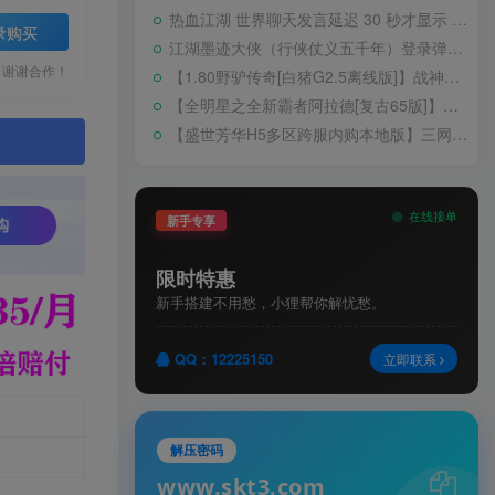
热血江湖 世界聊天发言延迟 30 秒才显示 BUG 修复教程
录购买
江湖墨迹大侠（行侠仗义五千年）登录弹出 WELCOME 提示无法进游戏修复教程
，谢谢合作！
【1.80野驴传奇[白猪G2.5离线版]】战神引擎WIN服务端+GM工具+充值后台+安卓+架设教程
【全明星之全新霸者阿拉德[复古65版]】横版闯关手游Linux服务端+配套表+WEB管理后台+GM授权后台+双端+架设教程
【盛世芳华H5多区跨服内购本地版】三网H5宫斗养成游戏Linux手工服务端+CDK授权后台+安卓+架设教程
。
在线接单
新手专享
限时特惠
新手搭建不用愁，小狸帮你解忧愁。
QQ：12225150
立即联系
解压密码
www.skt3.com