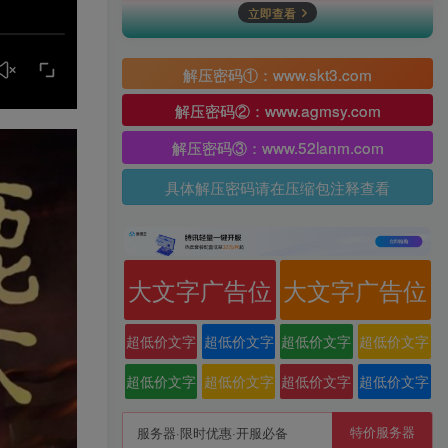
立即查看
解压密码①：www.skt3.com
解压密码②：www.agmsy.com
解压密码③：www.52lanm.com
具体解压密码请在压缩包注释查看
大文字广告位
大文字广告位
超低价文字
超低价文字
超低价文字
超低价文字
广告位
广告位
广告位
广告位
超低价文字
超低价文字
超低价文字
超低价文字
广告位
广告位
广告位
广告位
特价服务器
服务器·限时优惠·开服必备