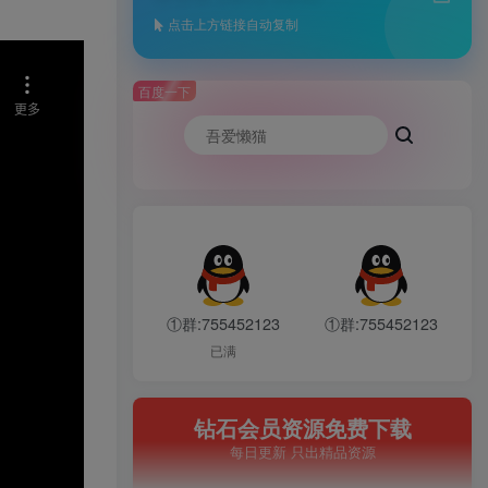
点击上方链接自动复制
百度一下
①群:755452123
①群:755452123
已满
钻石会员资源免费下载
每日更新 只出精品资源