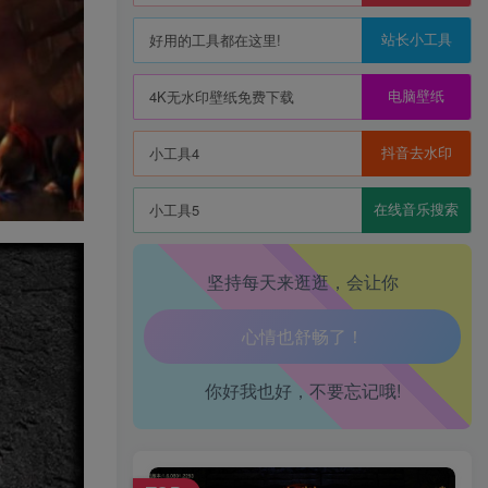
站长小工具
好用的工具都在这里!
电脑壁纸
4K无水印壁纸免费下载
生活也美好了！
抖音去水印
小工具4
心情也舒畅了！
在线音乐搜索
小工具5
走路也有劲了！
腿也不痛了！
坚持每天来逛逛，会让你
腰也不酸了！
工作也轻松了！
你好我也好，不要忘记哦!