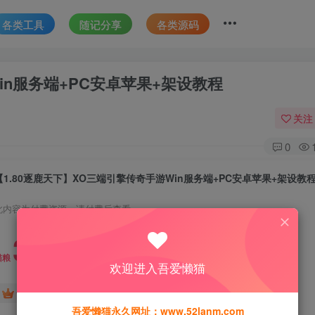
各类工具
随记分享
各类源码
in服务端+PC安卓苹果+架设教程
关注
0
【1.80逐鹿天下】XO三端引擎传奇手游Win服务端+PC安卓苹果+架设教
此内容为付费资源，请付费后查看
30
猫粮
欢迎进入吾爱懒猫
15
免费
黄金会员
猫粮
钻石会员
吾爱懒猫永久网址：www.52lanm.com