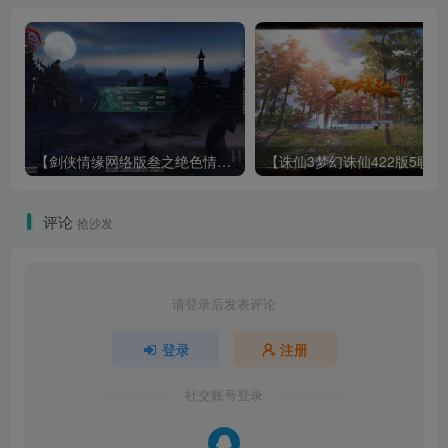
【剑侠情缘网络版叁之绝色情缘V3.5更新版】3DMMORPG端游Linux服务端+GM指令+PC客户端+架设教程
【诛仙3梦幻诛仙422版
评论
抢沙发
请登录后发表评论
登录
注册
社交账号登录