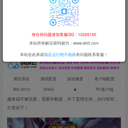
本站所有资源均为网络收集整理而来，仅供学习研究使用，请在下
载后24h内删除，谢谢合作！
本站资源仅用于学习交流，禁止商业运营与违法、侵权
等非法行为；资源下载后请于 24 小时内删除，违规后
有任何问题请加客服QQ：12225150
果由使用者自行承担。
本站所有解压密码都为：www.skt3.com
本站在此承诺
稳定运行绝不跑路
有问题联系客服！
测试系统
测试配置
架设难度
客户端配置
Win 2012
2H4G
★
PC客户端
服务端不够完善，需要补数据，补丁是明文的，自行研究，
介意勿下！