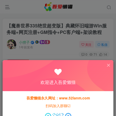
【魔兽世界335绝世超变版】典藏怀旧端游Win服
务端+网页注册+GM指令+PC客户端+架设教程
小狸子
关注
私信
1年前发布
0
71
14
付费资源
【魔兽世界335绝世超变版】典藏怀旧端游Win服务端+网页注册+GM指令+PC客户端+架设教程
此内容为付费资源，请付费后查看
欢迎进入吾爱懒猫
30
猫粮
吾爱懒猫永久网址：www.52lanm.com
15
免费
黄金会员
猫粮
钻石会员
扫码加入群聊☑
登录购买