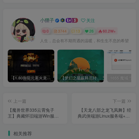
小狸子
关注
0
3744
13
26
60.2W+
人生，总会有不期而遇的温暖，和生生不息的希望
【1.80御龍元素火龙[摸摸登陆器]】战神引擎WIN服务端+GM工具+充值后台+双端+架设教程
【梦幻之星辰释厄转尊享挂机版】MT3换皮梦幻西游Linux服务端+GM后台+双端+源码+架设教程
上一篇
下一篇
【魔兽世界335云霄兔子
【天龙八部之龙飞凤舞】经
王】典藏怀旧端游Win服务
典武侠端游Linux服务端+PC
端+网页注册+GM指令+PC
客户端+GM工具+架设教程
客户端+架设教程
相关推荐