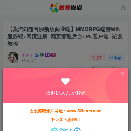
【蒸汽幻想台服新版商业端】MMORPG端游WIN
服务端+网页注册+网页管理后台+PC客户端+架设
教程
小狸子
关注
私信
1年前发布
0
89
14
付费资源
【蒸汽幻想台服新版商业端】MMORPG端游WIN服务端+网页注册+网页管理后台+PC客户端+架设教程
欢迎进入吾爱懒猫
此内容为付费资源，请付费后查看
30
猫粮
吾爱懒猫永久网址：www.52lanm.com
扫码加入群聊☑
15
免费
黄金会员
猫粮
钻石会员