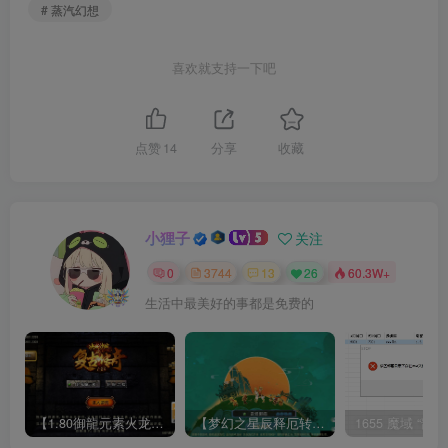
# 蒸汽幻想
喜欢就支持一下吧
点赞
14
分享
收藏
小狸子
关注
0
3744
13
26
60.3W+
生活中最美好的事都是免费的
【1.80御龍元素火龙[摸摸登陆器]】战神引擎WIN服务端+GM工具+充值后台+双端+架设教程
【梦幻之星辰释厄转尊享挂机版】MT3换皮梦幻西游Linux服务端+GM后台+双端+源码+架设教程