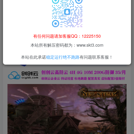
登录购买
本站所有资源均为网络收集整理而来，仅供学习研究使用，请在下
载后24h内删除，谢谢合作！
本站资源仅用于学习交流，禁止商业运营与违法、侵权
有任何问题请加客服QQ：12225150
等非法行为；资源下载后请于 24 小时内删除，违规后
本站所有解压密码都为：www.skt3.com
果由使用者自行承担。
本站在此承诺
稳定运行绝不跑路
有问题联系客服！