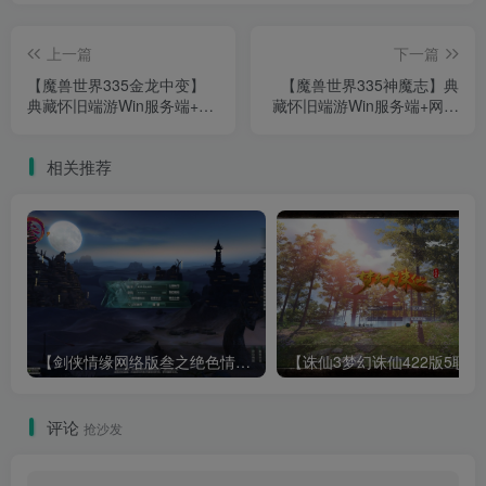
上一篇
下一篇
【魔兽世界335金龙中变】
【魔兽世界335神魔志】典
典藏怀旧端游Win服务端+网
藏怀旧端游Win服务端+网页
页注册+GM指令+PC客户端
注册+GM指令+PC客户端
+架设教程
+架设教程
相关推荐
【剑侠情缘网络版叁之绝色情缘V3.5更新版】3DMMORPG端游Linux服务端+GM指令+PC客户端+架设教程
【诛仙3梦幻诛仙422版
评论
抢沙发