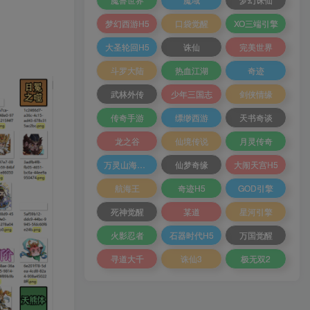
梦幻西游H5
口袋觉醒
XO三端引擎
大圣轮回H5
诛仙
完美世界
斗罗大陆
热血江湖
奇迹
武林外传
少年三国志
剑侠情缘
传奇手游
缥缈西游
天书奇谈
龙之谷
仙境传说
月灵传奇
万灵山海之境
仙梦奇缘
大闹天宫H5
航海王
奇迹H5
GOD引擎
死神觉醒
某道
星河引擎
火影忍者
石器时代H5
万国觉醒
寻道大千
诛仙3
极无双2