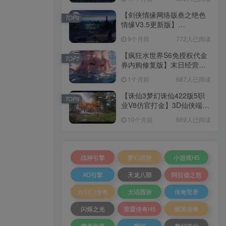
+加解密工具+GM授权后台
+安卓+架设教程
【剑侠情缘网络版叁之绝色
TOP6
情缘V3.5更新版】
3DMMORPG端游Linux服务
9个月前
772人已阅读
端+GM指令+PC客户端+架设
教程
【疯狂水世界S6免授权代金
TOP7
券内购修复版】末日经营生
存手游Linux服务端+加解密
1个月前
687人已阅读
工具+管理后台+CDK授权后
台+安卓+架设教程
【诛仙3梦幻诛仙422版5职
TOP8
业V8仿官打金】3D仙侠端游
Linux服务端+网页注册+GM
10个月前
669人已阅读
工具+PC客户端+架设教程
战神引擎
梦幻西游
小游戏H5
XO引擎
天龙八部
阿拉德之怒
白日门传奇
大话西游
传奇世界
闪烁之光
雷霆传奇H5
幽冥传奇
魔兽世界
魔域
梦幻诛仙