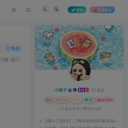
发布
开通会员
私信
178
7
小狸子
关注
0
3744
13
26
60.2W+
人不是仅仅为了爱而生存的
【萌斗三国H5】三网H5游戏WIN服务端+开服清档+GM后台+架设教程