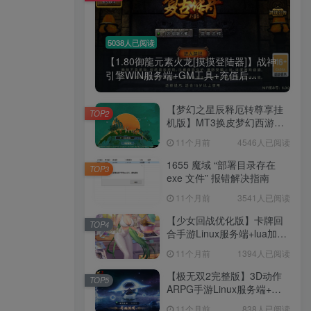
5038人已阅读
【1.80御龍元素火龙[摸摸登陆器]】战神
引擎WIN服务端+GM工具+充值后...
【梦幻之星辰释厄转尊享挂
TOP2
机版】MT3换皮梦幻西游
Linux服务端+GM后台+双端
11个月前
4546人已阅读
+源码+架设教程
1655 魔域 “部署目录存在
TOP3
exe 文件” 报错解决指南
11个月前
3541人已阅读
【少女回战优化版】卡牌回
TOP4
合手游Linux服务端+lua加解
密工具+GM管理后台+GM授
11个月前
1394人已阅读
权后台+安卓+架设教程
【极无双2完整版】3D动作
TOP5
ARPG手游Linux服务端+全
套源码+本地注册+本地热更
11个月前
838人已阅读