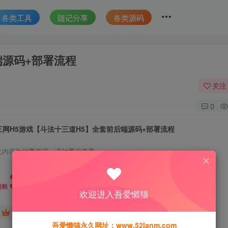
各类工具
随记分享
各类源码
端源码+部署流程
关注
0
三网H5游戏【斗法十三道H5】全套前后端源码+部署流程
此内容为付费资源，请付费后查看
30
猫粮
欢迎进入吾爱懒猫
15
免费
黄金会员
猫粮
钻石会员
吾爱懒猫永久网址：www.52lanm.com