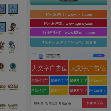
解压密码①：www.skt3.com
解压密码②：www.agmsy.com
解压密码③：www.52lanm.com
具体解压密码请在压缩包注释查看
大文字广告位
大文字广告位
超低价文字
超低价文字
超低价文字
超低价文字
广告位
广告位
广告位
广告位
超低价文字
超低价文字
超低价文字
超低价文字
广告位
广告位
广告位
广告位
特价服务器
服务器·限时优惠·开服必备