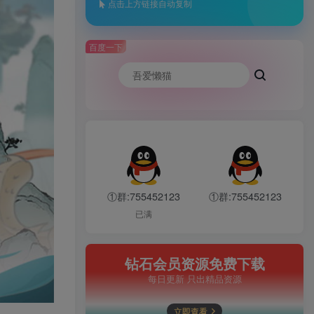
点击上方链接自动复制
百度一下
①群:755452123
①群:755452123
已满
钻石会员资源免费下载
每日更新 只出精品资源
立即查看