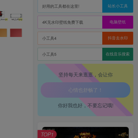
站长小工具
好用的工具都在这里!
生活也美好了！
电脑壁纸
4K无水印壁纸免费下载
心情也舒畅了！
抖音去水印
小工具4
走路也有劲了！
在线音乐搜索
小工具5
腿也不痛了！
坚持每天来逛逛，会让你
腰也不酸了！
工作也轻松了！
你好我也好，不要忘记哦!
TOP1