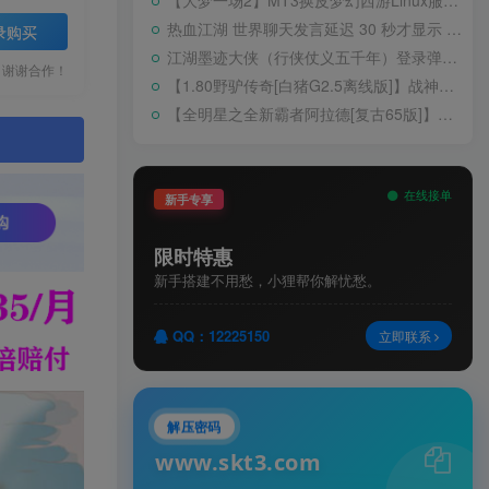
【大梦一场2】MT3换皮梦幻西游Linux服务端+GM后台+源码+双端+架设教程
热血江湖 世界聊天发言延迟 30 秒才显示 BUG 修复教程
录购买
江湖墨迹大侠（行侠仗义五千年）登录弹出 WELCOME 提示无法进游戏修复教程
，谢谢合作！
【1.80野驴传奇[白猪G2.5离线版]】战神引擎WIN服务端+GM工具+充值后台+安卓+架设教程
【全明星之全新霸者阿拉德[复古65版]】横版闯关手游Linux服务端+配套表+WEB管理后台+GM授权后台+双端+架设教程
。
在线接单
新手专享
限时特惠
新手搭建不用愁，小狸帮你解忧愁。
QQ：12225150
立即联系
解压密码
www.skt3.com