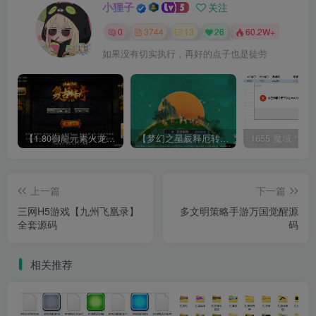
小狸子
关注
0
3744
13
26
60.2W+
如果没有切实执行，再好的点子也是徒劳
【1.80御龍元素火龙[摸摸登陆器]】战神引擎WIN服务端+GM工具+充值后台+双端+架设教程
【梦幻之星辰释厄转尊享挂机版】MT3换皮梦幻西游Linux服务端+GM后台+双端+源码+架设教程
上一篇
下一篇
三网H5游戏【九州飞凰录】
多文明策略手游万国觉醒源
全套源码
码
相关推荐