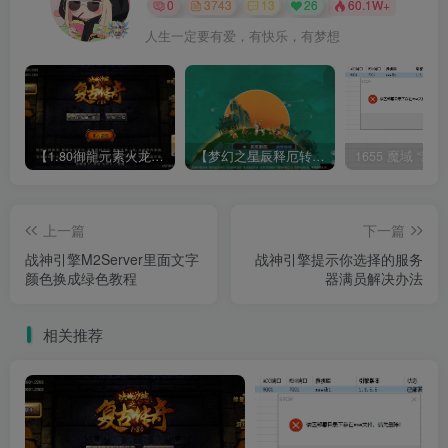
0
3743
13
26
60.1W+
人生一定要有爱，有快乐，有梦想
【1.80御龍元素火龙[摸摸登陆器]】战神引擎WIN服务端+GM工具+充值后台+双端+架设教程
【梦幻之星辰释厄转尊享挂机版】MT3换皮梦幻西游Linux服务端+GM后台+双端+源码+架设教程
上一篇
下一篇
战神引擎M2Server里面文字
战神引擎提示你选择的服务
颜色换成绿色教程
器满员解决办法
相关推荐