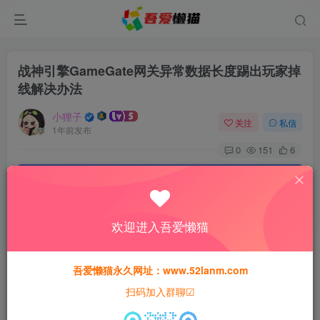
战神引擎GameGate网关异常数据长度踢出玩家掉
线解决办法
小狸子
关注
私信
1年前发布
0
151
6
本站资源仅用于学习交流，禁止商业运营与违法、侵权
等非法行为；资源下载后请于 24 小时内删除，违规后
果由使用者自行承担。
欢迎进入吾爱懒猫
吾爱懒猫永久网址：www.52lanm.com
扫码加入群聊☑
GameGate网关上面会出现神秘人异常数据长途踢出的提