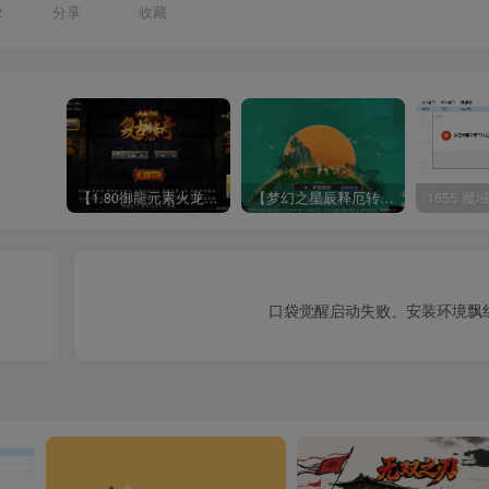
2
分享
收藏
【1.80御龍元素火龙[摸摸登陆器]】战神引擎WIN服务端+GM工具+充值后台+双端+架设教程
【梦幻之星辰释厄转尊享挂机版】MT3换皮梦幻西游Linux服务端+GM后台+双端+源码+架设教程
口袋觉醒启动失败、安装环境飘