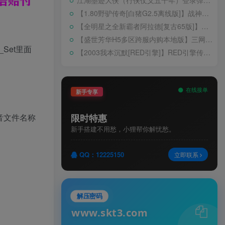
江湖墨迹大侠（行侠仗义五千年）登录弹出 WELCOME 提示无法进游戏修复教程
【1.80野驴传奇[白猪G2.5离线版]】战神引擎WIN服务端+GM工具+充值后台+安卓+架设教程
【全明星之全新霸者阿拉德[复古65版]】横版闯关手游Linux服务端+配套表+WEB管理后台+GM授权后台+双端+架设教程
【盛世芳华H5多区跨服内购本地版】三网H5宫斗养成游戏Linux手工服务端+CDK授权后台+安卓+架设教程
Set里面
【2003我本沉默[RED引擎]】RED引擎传奇手游WIN服务端+GM工具+安卓+架设教程
在线接单
新手专享
限时特惠
声音文件名称
新手搭建不用愁，小狸帮你解忧愁。
QQ：12225150
立即联系
解压密码
www.skt3.com