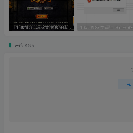
【1.80御龍元素火龙[摸摸登陆器]】战神引擎WIN服务端+GM工具+充值后台+双端+架设教程
评论
抢沙发