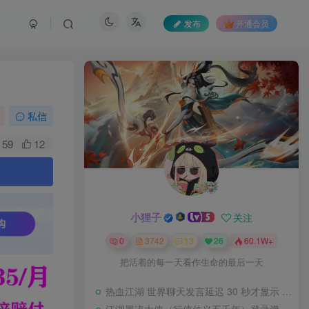
发布
开通会员
私信
59
12
。
小狸子
关注
0
3742
13
26
60.1W+
把活着的每一天看作生命的最后一天
热血江湖 世界聊天发言延迟 30 秒才显示 BUG 修复教程