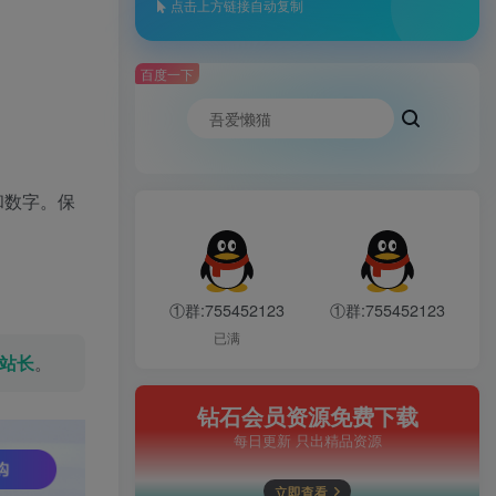
点击上方链接自动复制
百度一下
母和数字。保
①群:755452123
①群:755452123
已满
站长
。
钻石会员资源免费下载
每日更新 只出精品资源
立即查看