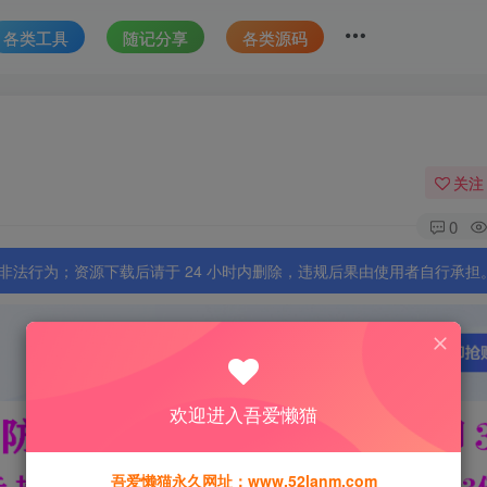
各类工具
随记分享
各类源码
关注
0
法行为；资源下载后请于 24 小时内删除，违规后果由使用者自行承担
欢迎进入吾爱懒猫
吾爱懒猫永久网址：www.52lanm.com