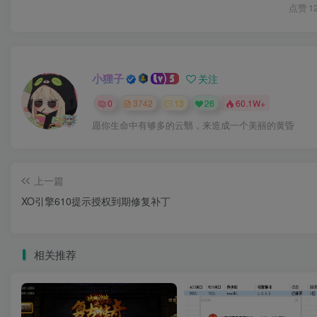
点赞
1
小狸子
关注
0
3742
13
26
60.1W+
愿你生命中有够多的云翳，来造成一个美丽的黄昏
上一篇
XO引擎610提示授权到期修复补丁
相关推荐