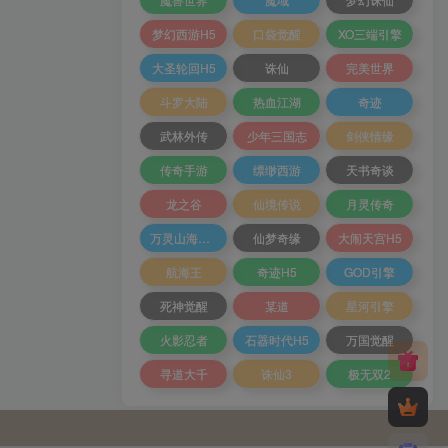
梦幻西游H5
口袋觉醒
XO三端引擎
大圣轮回H5
诛仙
完美世界
斗罗大陆
热血江湖
奇迹
武林外传
少年三国志
剑侠情缘
传奇手游
缥缈西游
天书奇谈
龙之谷
仙境传说
月灵传奇
万灵山海之境
仙梦奇缘
大闹天宫H5
航海王
奇迹H5
GOD引擎
死神觉醒
某道
星河引擎
火影忍者
石器时代H5
万国觉醒
寻道大千
诛仙3
极无双2