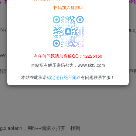
扫码加入群聊☑
文件，用N++编辑器打开，记得必须要用这个编辑器，打开以后，在map_
e” : true, “openAutoRat” : false, “music” : “tucheng” } ],
有任何问题请加客服QQ：12225150
本站所有解压密码都为：www.skt3.com
取客户端res—mp3文件夹里面的tucheng.mp3文件，记得
本站在此承诺
稳定运行绝不跑路
有问题联系客服！
2.cfg.xiaolan1，用N++编辑器打开，找到