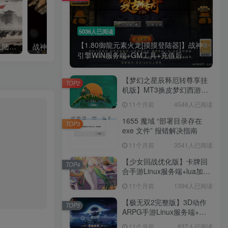
5036人已阅读
【1.80御龍元素火龙[摸摸登陆器]】战神
【1.80无双之刃单职业40大陆[白猪3.1]】战神引擎WIN服务端+GM工具+充值后台+双端+架设教程
战神引擎白猪3.1弧形技能明文+道法站撸免授权版不绑定IP
引擎WIN服务端+GM工具+充值后...
【梦幻之星辰释厄转尊享挂
TOP2
机版】MT3换皮梦幻西游
Linux服务端+GM后台+双端
11个月前
4546人已阅读
+源码+架设教程
1655 魔域 “部署目录存在
TOP3
exe 文件” 报错解决指南
11个月前
3541人已阅读
【少女回战优化版】卡牌回
TOP4
合手游Linux服务端+lua加解
密工具+GM管理后台+GM授
11个月前
1394人已阅读
权后台+安卓+架设教程
【极无双2完整版】3D动作
TOP5
ARPG手游Linux服务端+全
套源码+本地注册+本地热更
11个月前
837人已阅读