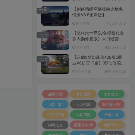
+加解密工具+GM授权后台
+安卓+架设教程
【剑侠情缘网络版叁之绝色
TOP6
情缘V3.5更新版】
3DMMORPG端游Linux服务
9个月前
770人已阅读
端+GM指令+PC客户端+架设
教程
【疯狂水世界S6免授权代金
TOP7
券内购修复版】末日经营生
存手游Linux服务端+加解密
1个月前
685人已阅读
工具+管理后台+CDK授权后
台+安卓+架设教程
【诛仙3梦幻诛仙422版5职
TOP8
业V8仿官打金】3D仙侠端游
Linux服务端+网页注册+GM
10个月前
667人已阅读
工具+PC客户端+架设教程
战神引擎
梦幻西游
小游戏H5
XO引擎
天龙八部
阿拉德之怒
白日门传奇
大话西游
传奇世界
闪烁之光
雷霆传奇H5
幽冥传奇
魔兽世界
魔域
梦幻诛仙