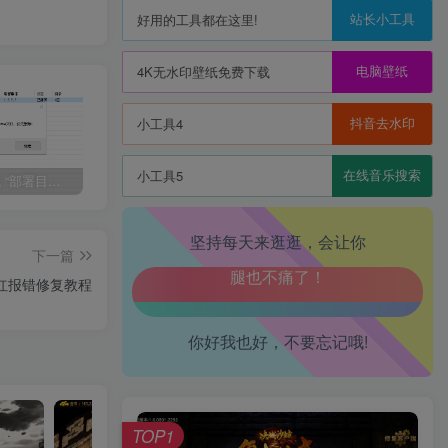
站长小工具
好用的工具都在这里!
电脑壁纸
4K无水印壁纸免费下载
抖音去水印
小工具4
在线音乐搜索
小工具5
1655 魔域 “部署目录存在 exe 文件” 报错解决指南
【少女回战优化版】卡牌回合手游Linux服务端+lua加解密工具+GM管理后台+GM授权后台+安卓+架设教程
【极无双2完整版】3D动作ARPG手游Linux服务端+全套源码+本地注册+本地热更+加解密工具+GM授权后台+安卓+架设教程
生活也美好了！
坚持每天来逛逛，会让你
心情也舒畅了！
下一篇
红报错修复教程
走路也有劲了！
你好我也好，不要忘记哦!
腿也不痛了！
腰也不酸了！
TOP1
工作也轻松了！