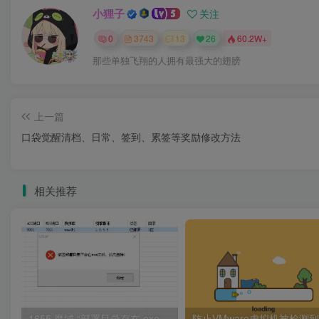
小狸子
关注
0
3743
13
26
60.2W+
那些单独飞翔的人拥有最强大的翅膀
上一篇
口袋觉醒清档、日常、签到、累签等奖励修改方法
相关推荐
1655 魔域 “部署目录存在 exe 文件” 报错解决指南