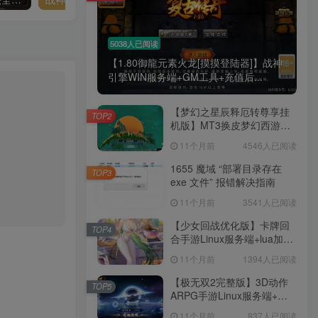
腰也不酸了！
5038人已阅读
工作也轻松了！
【1.80御龍元素火龙[摸摸登陆器]】战神
引擎WIN服务端+GM工具+充值后...
【梦幻之星辰释厄转尊享挂
TOP2
机版】MT3换皮梦幻西游
Linux服务端+GM后台+双端
11个月前
4546人已阅读
+源码+架设教程
1655 魔域 “部署目录存在
TOP3
exe 文件” 报错解决指南
11个月前
3541人已阅读
【少女回战优化版】卡牌回
TOP4
合手游Linux服务端+lua加解
密工具+GM管理后台+GM授
11个月前
1394人已阅读
权后台+安卓+架设教程
【极无双2完整版】3D动作
TOP5
ARPG手游Linux服务端+全
套源码+本地注册+本地热更
11个月前
837人已阅读