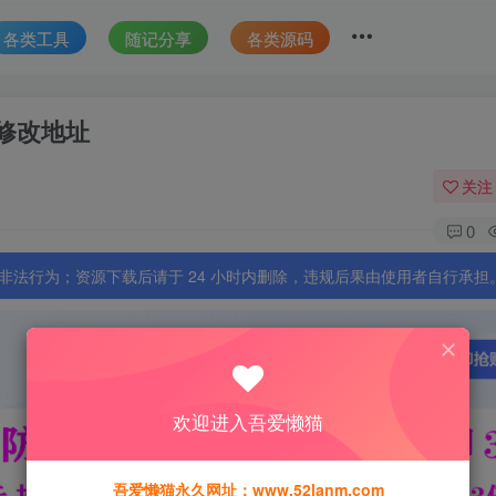
各类工具
随记分享
各类源码
修改地址
关注
0
法行为；资源下载后请于 24 小时内删除，违规后果由使用者自行承担
欢迎进入吾爱懒猫
吾爱懒猫永久网址：www.52lanm.com