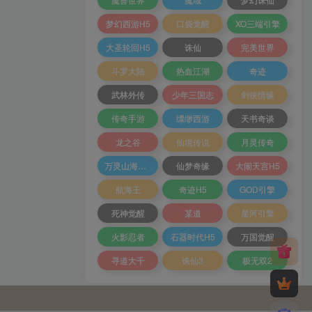
梦幻西游H5
口袋觉醒
XO三端引擎
大圣轮回H5
诛仙
完美世界
斗罗大陆
热血江湖
奇迹
武林外传
少年三国志
剑侠情缘
传奇手游
缥缈西游
天书奇谈
龙之谷
仙境传说
月灵传奇
万灵山海之境
仙梦奇缘
大闹天宫H5
航海王
奇迹H5
GOD引擎
死神觉醒
某道
星河引擎
火影忍者
石器时代H5
万国觉醒
寻道大千
诛仙3
极无双2