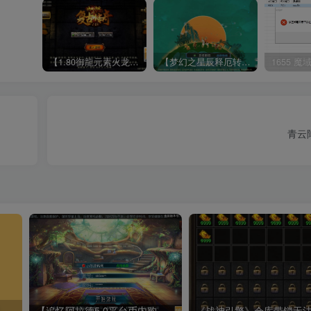
【1.80御龍元素火龙[摸摸登陆器]】战神引擎WIN服务端+GM工具+充值后台+双端+架设教程
【梦幻之星辰释厄转尊享挂机版】MT3换皮梦幻西游Linux服务端+GM后台+双端+源码+架设教程
青云
防止VMware虚拟机被检测到，程序提示“请不要在虚拟机中运行此程序”解决方案
【追忆阿拉德5.0平台币内购版】横版闯关手游Linux服务端+配套表+攻略文档+新WEB管理后台+GM授权后台+双端+架设教程