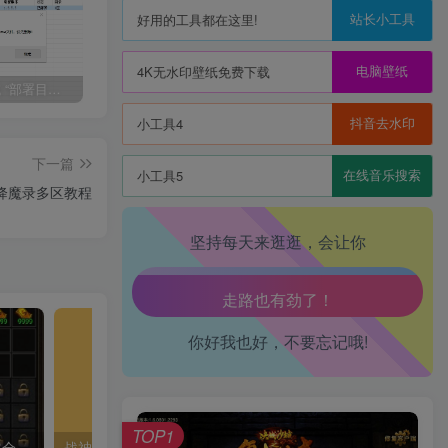
站长小工具
好用的工具都在这里!
电脑壁纸
4K无水印壁纸免费下载
1655 魔域 “部署目录存在 exe 文件” 报错解决指南
【少女回战优化版】卡牌回合手游Linux服务端+lua加解密工具+GM管理后台+GM授权后台+安卓+架设教程
【极无双2完整版】3D动作ARPG手游Linux服务端+全套源码+本地注册+本地热更+加解密工具+GM授权后台+安卓+架设教程
抖音去水印
小工具4
下一篇
在线音乐搜索
小工具5
降魔录多区教程
坚持每天来逛逛，会让你
生活也美好了！
心情也舒畅了！
你好我也好，不要忘记哦!
走路也有劲了！
腿也不痛了！
TOP1
《战神引擎》仓库带锁无法全部使用的解决方法
战神引擎各类文件修改路径和中文注释汇总