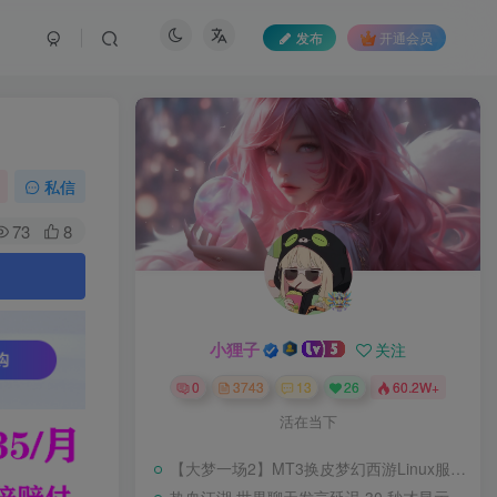
发布
开通会员
私信
73
8
。
小狸子
关注
0
3743
13
26
60.2W+
活在当下
【大梦一场2】MT3换皮梦幻西游Linux服务端+GM后台+源码+双端+架设教程