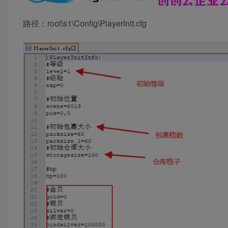
路径：root\s1\Config\PlayerInit.cfg