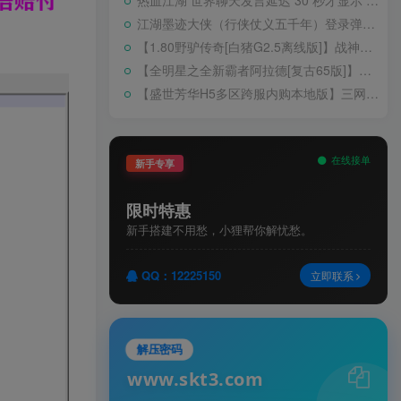
热血江湖 世界聊天发言延迟 30 秒才显示 BUG 修复教程
江湖墨迹大侠（行侠仗义五千年）登录弹出 WELCOME 提示无法进游戏修复教程
【1.80野驴传奇[白猪G2.5离线版]】战神引擎WIN服务端+GM工具+充值后台+安卓+架设教程
【全明星之全新霸者阿拉德[复古65版]】横版闯关手游Linux服务端+配套表+WEB管理后台+GM授权后台+双端+架设教程
【盛世芳华H5多区跨服内购本地版】三网H5宫斗养成游戏Linux手工服务端+CDK授权后台+安卓+架设教程
在线接单
新手专享
限时特惠
新手搭建不用愁，小狸帮你解忧愁。
QQ：12225150
立即联系
解压密码
www.skt3.com