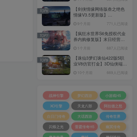
+加解密工具+GM授权后台
+安卓+架设教程
【剑侠情缘网络版叁之绝色
TOP6
情缘V3.5更新版】
3DMMORPG端游Linux服务
9个月前
771人已阅读
端+GM指令+PC客户端+架设
教程
【疯狂水世界S6免授权代金
TOP7
券内购修复版】末日经营生
存手游Linux服务端+加解密
1个月前
687人已阅读
工具+管理后台+CDK授权后
台+安卓+架设教程
【诛仙3梦幻诛仙422版5职
TOP8
业V8仿官打金】3D仙侠端游
Linux服务端+网页注册+GM
10个月前
669人已阅读
工具+PC客户端+架设教程
战神引擎
梦幻西游
小游戏H5
XO引擎
天龙八部
阿拉德之怒
白日门传奇
大话西游
传奇世界
闪烁之光
雷霆传奇H5
幽冥传奇
魔兽世界
魔域
梦幻诛仙