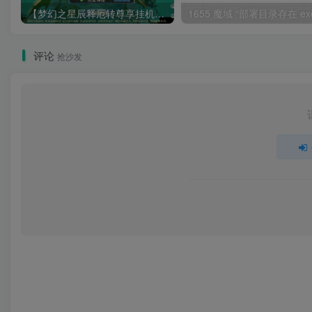
【梦幻之星辰释厄转尊享挂机版】MT3换皮梦幻西游Linux服务端+GM后台+双端+源码+架设教程
评论
抢沙发