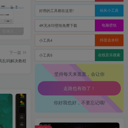
站长小工具
好用的工具都在这里!
电脑壁纸
4K无水印壁纸免费下载
1655 魔域 “部署目录存在 exe 文件” 报错解决指南
【少女回战优化版】卡牌回合手游Linux服务端+lua加解密工具+GM管理后台+GM授权后台+安卓+架设教程
【极无双2完整版】3D动作ARPG手游Linux服务端+全套源码+本地注册+本地热更+加解密工具+GM授权后台+安卓+架设教程
抖音去水印
小工具4
下一篇
在线音乐搜索
小工具5
具乱码解决教程
坚持每天来逛逛，会让你
生活也美好了！
你好我也好，不要忘记哦!
心情也舒畅了！
走路也有劲了！