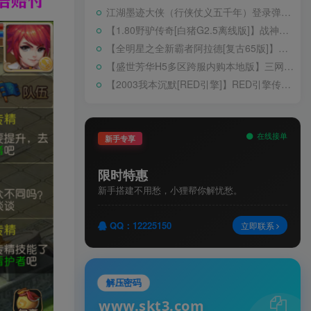
江湖墨迹大侠（行侠仗义五千年）登录弹出 WELCOME 提示无法进游戏修复教程
【1.80野驴传奇[白猪G2.5离线版]】战神引擎WIN服务端+GM工具+充值后台+安卓+架设教程
【全明星之全新霸者阿拉德[复古65版]】横版闯关手游Linux服务端+配套表+WEB管理后台+GM授权后台+双端+架设教程
【盛世芳华H5多区跨服内购本地版】三网H5宫斗养成游戏Linux手工服务端+CDK授权后台+安卓+架设教程
【2003我本沉默[RED引擎]】RED引擎传奇手游WIN服务端+GM工具+安卓+架设教程
在线接单
新手专享
限时特惠
新手搭建不用愁，小狸帮你解忧愁。
QQ：12225150
立即联系
解压密码
www.skt3.com