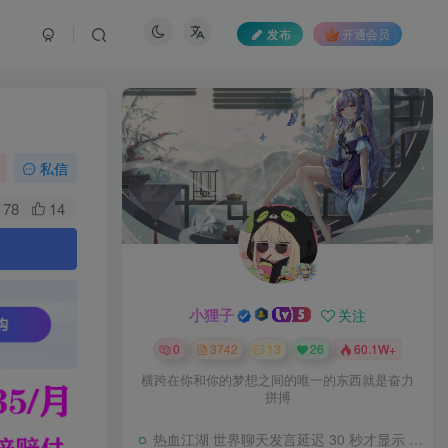
发布
开通会员
私信
78
14
。
小狸子
关注
0
3742
13
26
60.1W+
横跨在你和你的梦想之间的唯一的东西就是奋力
拼搏
热血江湖 世界聊天发言延迟 30 秒才显示 BUG 修复教程