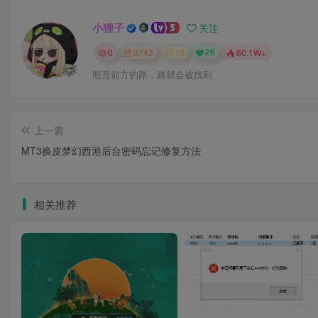
小狸子
关注
0
3742
13
26
60.1W+
照亮前方的路，路就会被找到
上一篇
MT3换皮梦幻西游后台密码忘记修复方法
相关推荐