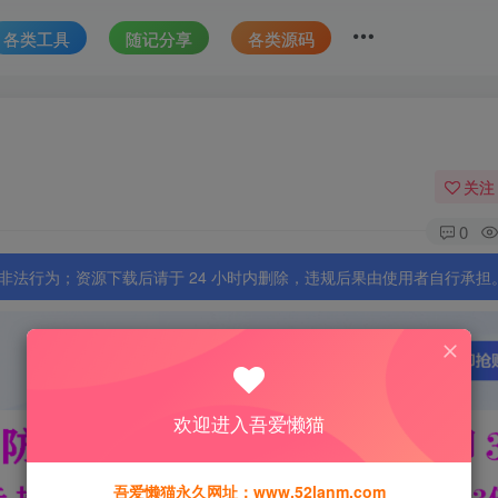
各类工具
随记分享
各类源码
关注
0
法行为；资源下载后请于 24 小时内删除，违规后果由使用者自行承担
欢迎进入吾爱懒猫
吾爱懒猫永久网址：www.52lanm.com