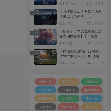
套源码+本地注册+本地热更
11个月前
837人已阅读
+加解密工具+GM授权后台
+安卓+架设教程
【剑侠情缘网络版叁之绝色
TOP6
情缘V3.5更新版】
3DMMORPG端游Linux服务
9个月前
770人已阅读
端+GM指令+PC客户端+架设
教程
【疯狂水世界S6免授权代金
TOP7
券内购修复版】末日经营生
存手游Linux服务端+加解密
1个月前
685人已阅读
工具+管理后台+CDK授权后
台+安卓+架设教程
【诛仙3梦幻诛仙422版5职
TOP8
业V8仿官打金】3D仙侠端游
Linux服务端+网页注册+GM
10个月前
667人已阅读
工具+PC客户端+架设教程
战神引擎
梦幻西游
小游戏H5
XO引擎
天龙八部
阿拉德之怒
白日门传奇
大话西游
传奇世界
闪烁之光
雷霆传奇H5
幽冥传奇