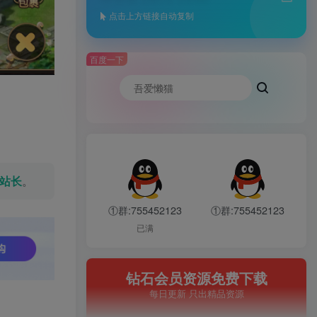
点击上方链接自动复制
百度一下
站长
。
①群:755452123
①群:755452123
已满
钻石会员资源免费下载
每日更新 只出精品资源