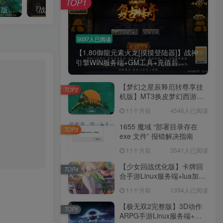
TOP1
腿也不痛了！
【梦晓月影全靠爆挂机尊享版】MT3换皮梦幻西游Linux服务端+GM后台+双端+源码+架设教程
《战神引擎》仓库带锁无法全部使用的解决方法
腰也不酸了！
5037人已阅读
【1.80御龍元素火龙[摸摸登陆器]】战神
工作也轻松了！
引擎WIN服务端+GM工具+充值后...
【梦幻之星辰释厄转尊享挂
TOP2
机版】MT3换皮梦幻西游
Linux服务端+GM后台+双端
11个月前
4546人已阅读
+源码+架设教程
1655 魔域 “部署目录存在
TOP3
exe 文件” 报错解决指南
11个月前
3541人已阅读
【少女回战优化版】卡牌回
TOP4
合手游Linux服务端+lua加解
密工具+GM管理后台+GM授
11个月前
1394人已阅读
权后台+安卓+架设教程
【极无双2完整版】3D动作
TOP5
ARPG手游Linux服务端+全