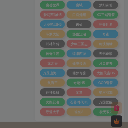
魔兽世界
魔域
梦幻诛仙
梦幻西游H5
口袋觉醒
XO三端引擎
大圣轮回H5
诛仙
完美世界
斗罗大陆
热血江湖
奇迹
武林外传
少年三国志
剑侠情缘
传奇手游
缥缈西游
天书奇谈
龙之谷
仙境传说
月灵传奇
万灵山海之境
仙梦奇缘
大闹天宫H5
航海王
奇迹H5
GOD引擎
死神觉醒
某道
星河引擎
火影忍者
石器时代H5
万国觉醒
寻道大千
诛仙3
极无双2