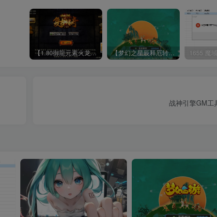
【1.80御龍元素火龙[摸摸登陆器]】战神引擎WIN服务端+GM工具+充值后台+双端+架设教程
【梦幻之星辰释厄转尊享挂机版】MT3换皮梦幻西游Linux服务端+GM后台+双端+源码+架设教程
战神引擎GM工