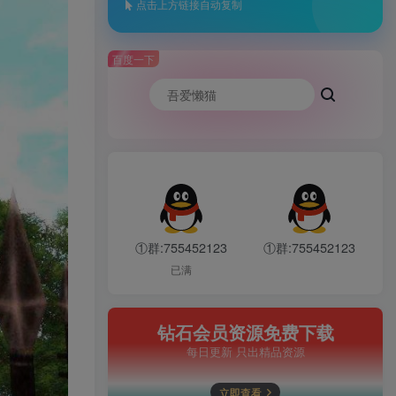
点击上方链接自动复制
百度一下
①群:755452123
①群:755452123
已满
钻石会员资源免费下载
每日更新 只出精品资源
立即查看