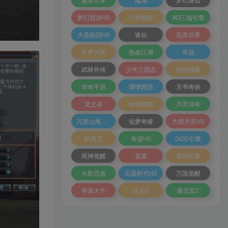
梦幻西游H5
口袋觉醒
XO三端引擎
大圣轮回H5
诛仙
完美世界
斗罗大陆
热血江湖
奇迹
武林外传
少年三国志
剑侠情缘
传奇手游
缥缈西游
天书奇谈
龙之谷
仙境传说
月灵传奇
万灵山海之境
仙梦奇缘
大闹天宫H5
航海王
奇迹H5
GOD引擎
死神觉醒
某道
星河引擎
火影忍者
石器时代H5
万国觉醒
寻道大千
诛仙3
极无双2