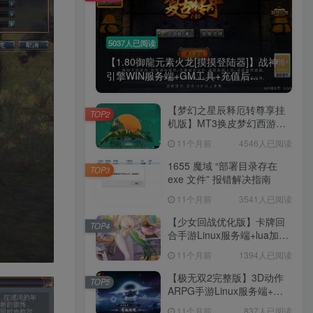
5037人已阅读
【1.80御龍元素火龙[摸摸登陆器]】战神
引擎WIN服务端+GM工具+充值后...
【梦幻之星辰释厄转尊享挂
TOP2
机版】MT3换皮梦幻西游
Linux服务端+GM后台+双端
11个月前
4546人已阅读
+源码+架设教程
1655 魔域 “部署目录存在
TOP3
exe 文件” 报错解决指南
11个月前
3541人已阅读
【少女回战优化版】卡牌回
TOP4
合手游Linux服务端+lua加解
密工具+GM管理后台+GM授
11个月前
1394人已阅读
权后台+安卓+架设教程
【极无双2完整版】3D动作
TOP5
ARPG手游Linux服务端+全
套源码+本地注册+本地热更
11个月前
837人已阅读