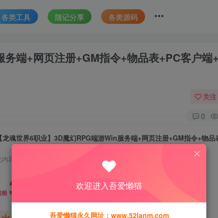
各类工具
随记分享
各类源码
服务端+网页注册+GM指令+物品表+PC客户端
关注
0
此内容为付费资源，请付费后查看
30
欢迎进入吾爱懒猫
猫粮
吾爱懒猫永久网址：www.52lanm.com
15
免费
黄金会员
猫粮
钻石会员