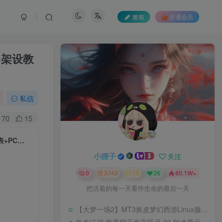
发布
开通会员
+架设教
私信
70
15
【龙魂世界6职业】3D魔幻RPG端游Win服务端+网页注册+GM指令+物品表+PC客户端+架设教程
小狸子
关注
0
3743
13
26
60.1W+
把活着的每一天看作生命的最后一天
【大梦一场2】MT3换皮梦幻西游Linux服务端+GM后台+源码+双端+架设教程