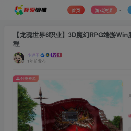
首页
游戏资源
【龙魂世界6职业】3D魔幻RPG端游Win
程
小狸子
1年前发布
付费资源