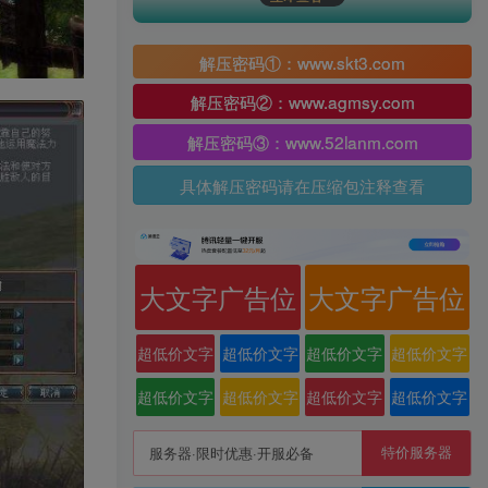
解压密码①：www.skt3.com
解压密码②：www.agmsy.com
解压密码③：www.52lanm.com
具体解压密码请在压缩包注释查看
大文字广告位
大文字广告位
超低价文字
超低价文字
超低价文字
超低价文字
广告位
广告位
广告位
广告位
超低价文字
超低价文字
超低价文字
超低价文字
广告位
广告位
广告位
广告位
特价服务器
服务器·限时优惠·开服必备