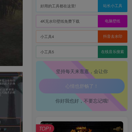
站长小工具
好用的工具都在这里!
电脑壁纸
4K无水印壁纸免费下载
生活也美好了！
抖音去水印
小工具4
心情也舒畅了！
在线音乐搜索
小工具5
走路也有劲了！
坚持每天来逛逛，会让你
腿也不痛了！
腰也不酸了！
你好我也好，不要忘记哦!
工作也轻松了！
TOP1