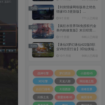
+加解密工具+GM授权后台
+安卓+架设教程
【剑侠情缘网络版叁之绝色
TOP6
情缘V3.5更新版】
3DMMORPG端游Linux服务
9个月前
771人已阅读
端+GM指令+PC客户端+架设
教程
【疯狂水世界S6免授权代金
TOP7
券内购修复版】末日经营生
存手游Linux服务端+加解密
1个月前
686人已阅读
工具+管理后台+CDK授权后
台+安卓+架设教程
【诛仙3梦幻诛仙422版5职
TOP8
业V8仿官打金】3D仙侠端游
Linux服务端+网页注册+GM
10个月前
668人已阅读
工具+PC客户端+架设教程
战神引擎
梦幻西游
小游戏H5
XO引擎
天龙八部
阿拉德之怒
白日门传奇
大话西游
传奇世界
闪烁之光
雷霆传奇H5
幽冥传奇
魔兽世界
魔域
梦幻诛仙