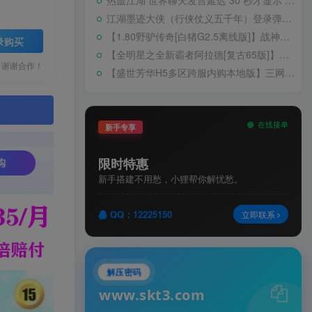
热血江湖 世界聊天发言延迟 30 秒才显示 BUG 修复教程
江湖墨迹大侠（行侠仗义五千年）登录弹出 WELCOME 提示无法进游戏修复教程
【1.80野驴传奇[白猪G2.5离线版]】战神引擎WIN服务端+GM工具+充值后台+安卓+架设教程
录购买
【全明星之全新霸者阿拉德[复古65版]】横版闯关手游Linux服务端+配套表+WEB管理后台+GM授权后台+双端+架设教程
，谢谢合作！
【盛世芳华H5多区跨服内购本地版】三网H5宫斗养成游戏Linux手工服务端+CDK授权后台+安卓+架设教程
。
在线接单
新手专享
限时特惠
新手搭建不用愁，小狸帮你解忧愁。
QQ：12225150
立即联系
解压密码
www.skt3.com