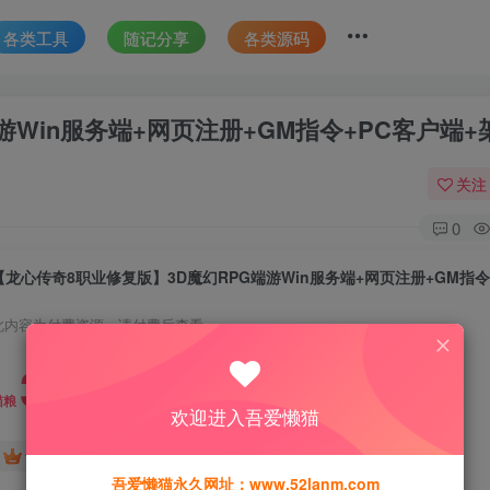
各类工具
随记分享
各类源码
游Win服务端+网页注册+GM指令+PC客户端+
关注
0
此内容为付费资源，请付费后查看
30
猫粮
欢迎进入吾爱懒猫
15
免费
黄金会员
猫粮
钻石会员
吾爱懒猫永久网址：www.52lanm.com