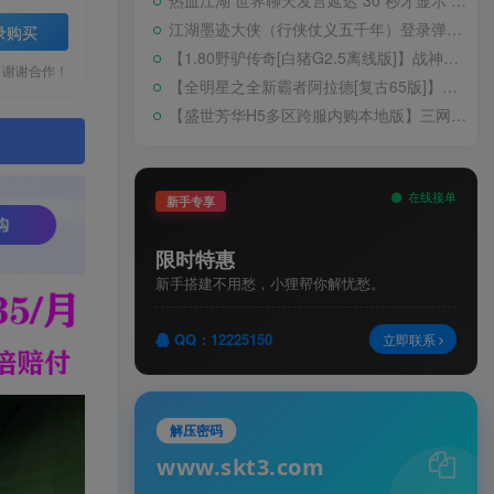
热血江湖 世界聊天发言延迟 30 秒才显示 BUG 修复教程
江湖墨迹大侠（行侠仗义五千年）登录弹出 WELCOME 提示无法进游戏修复教程
录购买
【1.80野驴传奇[白猪G2.5离线版]】战神引擎WIN服务端+GM工具+充值后台+安卓+架设教程
，谢谢合作！
【全明星之全新霸者阿拉德[复古65版]】横版闯关手游Linux服务端+配套表+WEB管理后台+GM授权后台+双端+架设教程
【盛世芳华H5多区跨服内购本地版】三网H5宫斗养成游戏Linux手工服务端+CDK授权后台+安卓+架设教程
。
在线接单
新手专享
限时特惠
新手搭建不用愁，小狸帮你解忧愁。
QQ：12225150
立即联系
解压密码
www.skt3.com