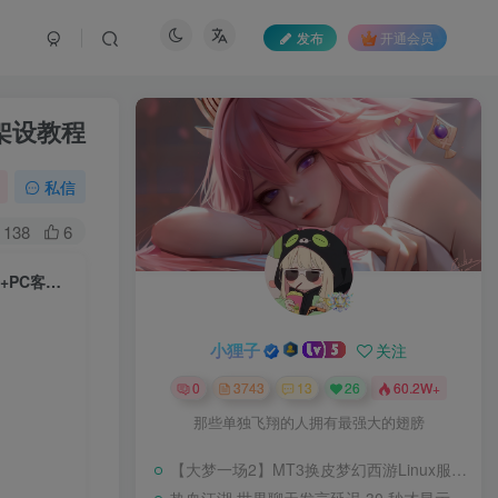
发布
开通会员
架设教程
私信
138
6
【龙心传奇8职业修复版】3D魔幻RPG端游Win服务端+网页注册+GM指令+PC客户端+架设教程
小狸子
关注
0
3743
13
26
60.2W+
那些单独飞翔的人拥有最强大的翅膀
【大梦一场2】MT3换皮梦幻西游Linux服务端+GM后台+源码+双端+架设教程