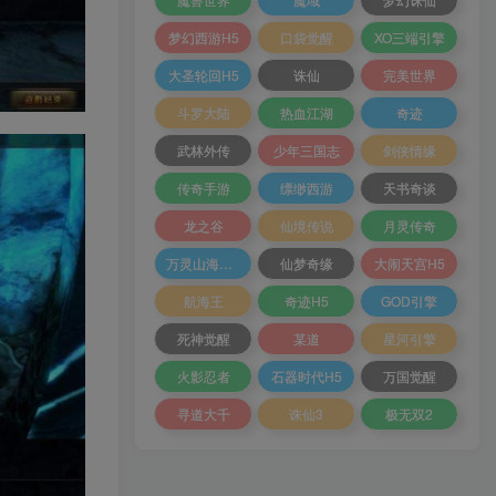
梦幻西游H5
口袋觉醒
XO三端引擎
大圣轮回H5
诛仙
完美世界
斗罗大陆
热血江湖
奇迹
武林外传
少年三国志
剑侠情缘
传奇手游
缥缈西游
天书奇谈
龙之谷
仙境传说
月灵传奇
万灵山海之境
仙梦奇缘
大闹天宫H5
航海王
奇迹H5
GOD引擎
死神觉醒
某道
星河引擎
火影忍者
石器时代H5
万国觉醒
寻道大千
诛仙3
极无双2