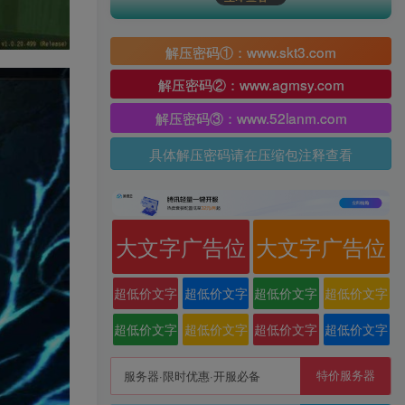
解压密码①：www.skt3.com
解压密码②：www.agmsy.com
解压密码③：www.52lanm.com
具体解压密码请在压缩包注释查看
大文字广告位
大文字广告位
超低价文字
超低价文字
超低价文字
超低价文字
广告位
广告位
广告位
广告位
超低价文字
超低价文字
超低价文字
超低价文字
广告位
广告位
广告位
广告位
特价服务器
服务器·限时优惠·开服必备