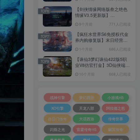
+加解密工具+GM授权后台
+安卓+架设教程
【剑侠情缘网络版叁之绝色
TOP6
情缘V3.5更新版】
3DMMORPG端游Linux服务
9个月前
771人已阅读
端+GM指令+PC客户端+架设
教程
【疯狂水世界S6免授权代金
TOP7
券内购修复版】末日经营生
存手游Linux服务端+加解密
1个月前
686人已阅读
工具+管理后台+CDK授权后
台+安卓+架设教程
【诛仙3梦幻诛仙422版5职
TOP8
业V8仿官打金】3D仙侠端游
Linux服务端+网页注册+GM
10个月前
668人已阅读
工具+PC客户端+架设教程
战神引擎
梦幻西游
小游戏H5
XO引擎
天龙八部
阿拉德之怒
白日门传奇
大话西游
传奇世界
闪烁之光
雷霆传奇H5
幽冥传奇
魔兽世界
魔域
梦幻诛仙