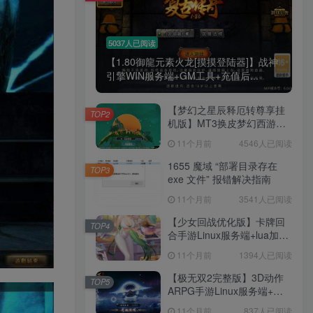
5037人已阅读
【1.80御龍元素火龙[摸摸登陆器]】战神
引擎WIN服务端+GM工具+充值后...
【梦幻之星辰释厄转尊享挂
TOP2
机版】MT3换皮梦幻西游
Linux服务端+GM后台+双端
11个月前
4546人已阅读
+源码+架设教程
1655 魔域 “部署目录存在
TOP3
exe 文件” 报错解决指南
11个月前
3541人已阅读
【少女回战优化版】卡牌回
TOP4
合手游Linux服务端+lua加解
密工具+GM管理后台+GM授
11个月前
1394人已阅读
权后台+安卓+架设教程
【极无双2完整版】3D动作
TOP5
ARPG手游Linux服务端+全
套源码+本地注册+本地热更
11个月前
837人已阅读