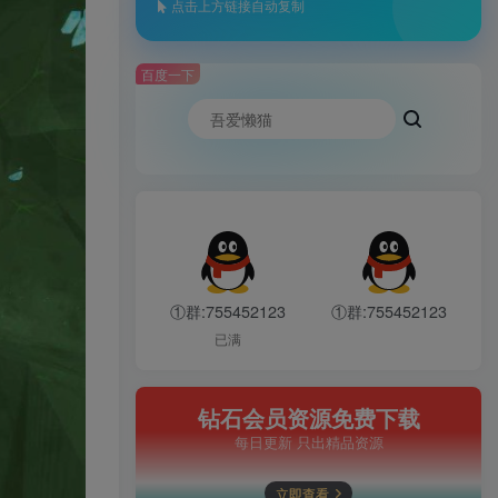
点击上方链接自动复制
百度一下
①群:755452123
①群:755452123
已满
钻石会员资源免费下载
每日更新 只出精品资源
立即查看